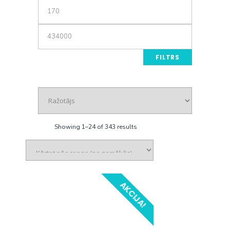
Min
price
Max
price
FILTRS
Showing 1–24 of 343 results
AKCIJA!