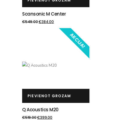
PIEVIENOT GROZAM
Scansonic M Center
€
549.00
€
384.00
AKCIJA!
PIEVIENOT GROZAM
Q Acoustics M20
€
519.00
€
399.00