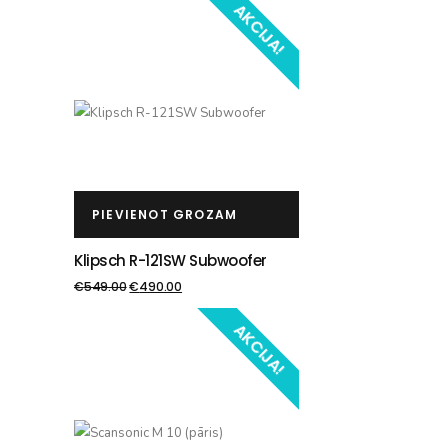
AKCIJA!
PIEVIENOT GROZAM
Klipsch R-121SW Subwoofer
€
549.00
€
490.00
AKCIJA!