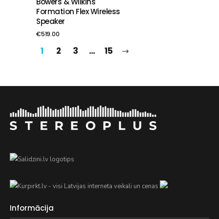
Bowers & Wilkins
Formation Flex Wireless
Speaker
€
519.00
1
2
3
…
15
Informācija