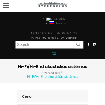
Latviešu
Russian
+371 27 875 475
+371 25 474 748
P.-Pk.: 11:00-19:00 | S.-Sv.: Zvaniet!
Hi-Fi/Hi-End akustiskās sistēmas
StereoPlus
/
Hi-Fi/Hi-End akustiskās sistēmas
Cena