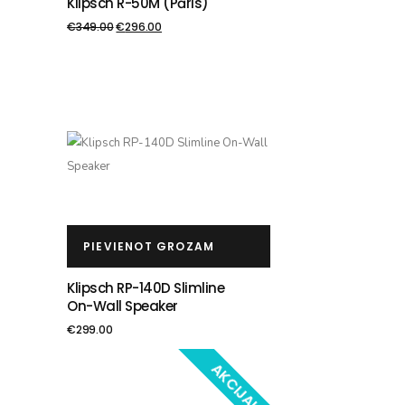
Klipsch R-50M (pāris)
€
349.00
€
296.00
PIEVIENOT GROZAM
Klipsch RP-140D Slimline
On-Wall Speaker
€
299.00
AKCIJA!