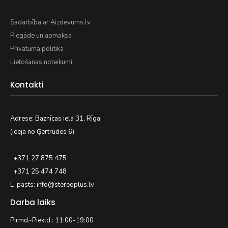
Sadarbība ar Aizdevums.lv
Piegāde un apmaksa
Privātuma politika
Lietošanas noteikumi
Kontakti
Adrese: Baznīcas iela 31, Rīga
(ieeja no Ģertrūdes 6)
: +371 27 875 475
: +371 25 474 748
E-pasts: info@stereoplus.lv
Darba laiks
Pirmd.-Piektd.: 11:00-19:00