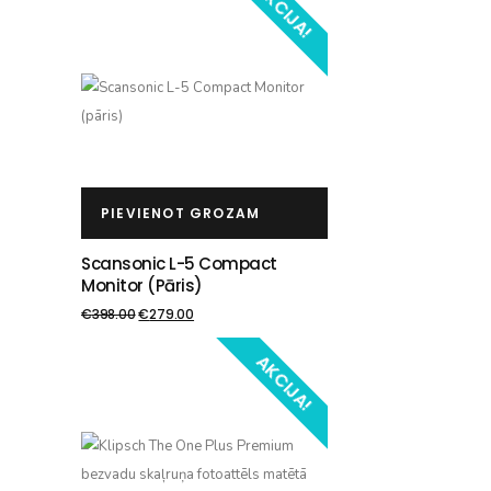
AKCIJA!
PIEVIENOT GROZAM
Scansonic L-5 Compact
Monitor (pāris)
€
398.00
€
279.00
AKCIJA!