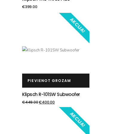
€
399.00
AKCIJA!
PIEVIENOT GROZAM
Klipsch R-101SW Subwoofer
€
449.00
€
400.00
AKCIJA!