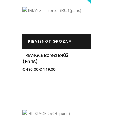
PIEVIENOT GROZAM
TRIANGLE Borea BR03
(pāris)
€
490.00
€
449.00