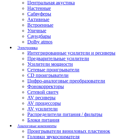
Центральная акустика
Настенные
Сабвуферы
Активные
Встроенные
Уличные
Саундбары
Dolby atmos
Электроника
Интегрированные усилители и ресиверы
Предварительные усилители
Усилители мощности
Сетевые проигрыватели
CD проигрыватели
Цифро-аналоговые преобразователи
Фонокорректоры
Сетевой свитч
AV ресиверы
AV процессоры
AV усилители
Распределители питания / фильтры
Блоки питания
Аналоговые компоненты
Проигрыватели виниловых пластинок
Головки звукоснимателя