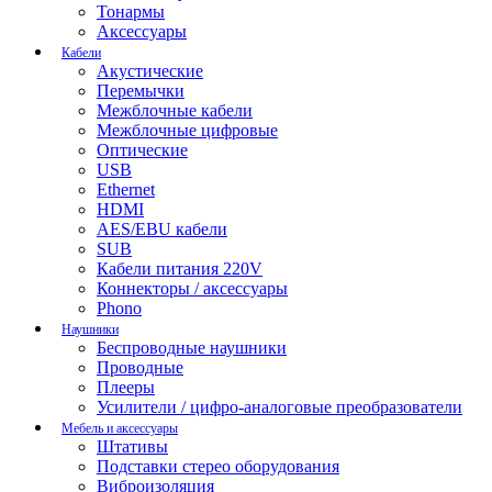
Тонармы
Аксессуары
Кабели
Акустические
Перемычки
Межблочные кабели
Межблочные цифровые
Оптические
USB
Ethernet
HDMI
AES/EBU кабели
SUB
Кабели питания 220V
Коннекторы / аксессуары
Phono
Наушники
Беспроводные наушники
Проводные
Плееры
Усилители / цифро-аналоговые преобразователи
Мебель и аксессуары
Штативы
Подставки стерео оборудования
Виброизоляция