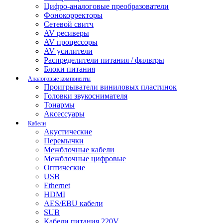
Цифро-аналоговые преобразователи
Фонокорректоры
Сетевой свитч
AV ресиверы
AV процессоры
AV усилители
Распределители питания / фильтры
Блоки питания
Аналоговые компоненты
Проигрыватели виниловых пластинок
Головки звукоснимателя
Тонармы
Аксессуары
Кабели
Акустические
Перемычки
Межблочные кабели
Межблочные цифровые
Оптические
USB
Ethernet
HDMI
AES/EBU кабели
SUB
Кабели питания 220V