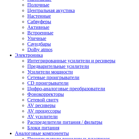
Полочные
Центральная акустика
Настенные
Сабвуферы
Активные
Встроенные
Уличные
Саундбары
Dolby atmos
Электроника
Интегрированные усилители и ресиверы
Предварительные усилители
Усилители мощности
Сетевые проигрыватели
CD проигрыватели
Цифро-аналоговые преобразователи
Фонокорректоры
Сетевой свитч
AV ресиверы
AV процессоры
AV усилители
Распределители питания / фильтры
Блоки питания
Аналоговые компоненты
Проигрыватели виниловых пластинок