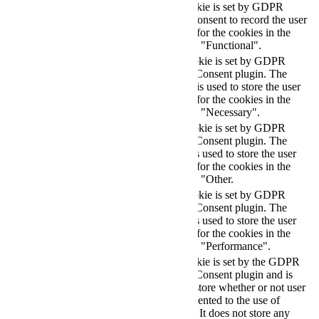
The cookie is set by GDPR
cookielawinfo-
11
cookie consent to record the user
checkbox-functional
months
consent for the cookies in the
category "Functional".
This cookie is set by GDPR
Cookie Consent plugin. The
cookielawinfo-
11
cookies is used to store the user
checkbox-necessary
months
consent for the cookies in the
category "Necessary".
This cookie is set by GDPR
Cookie Consent plugin. The
cookielawinfo-
11
cookie is used to store the user
checkbox-others
months
consent for the cookies in the
category "Other.
This cookie is set by GDPR
cookielawinfo-
Cookie Consent plugin. The
11
checkbox-
cookie is used to store the user
months
performance
consent for the cookies in the
category "Performance".
The cookie is set by the GDPR
Cookie Consent plugin and is
11
used to store whether or not user
viewed_cookie_policy
months
has consented to the use of
cookies. It does not store any