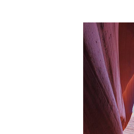
Pastiprinātāji / DAC
Mēbeles un aksesuāri
Skaļruņu statīvi
AV apparaturas statnes
Vibrācijas Izolatori
Aksesuāri
Ražotāji
Kontakti