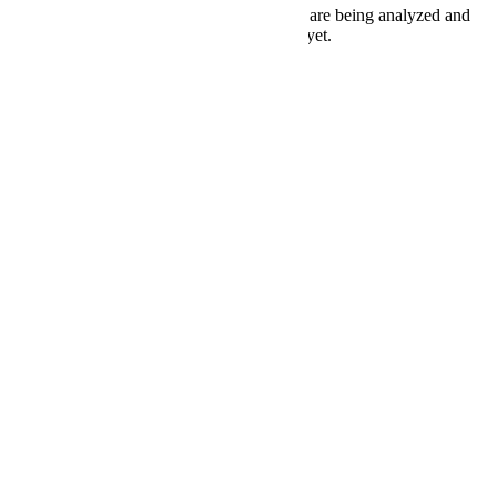
Other uncategorized cookies are those that are being analyzed and
have not been classified into a category as yet.
SAVE & ACCEPT