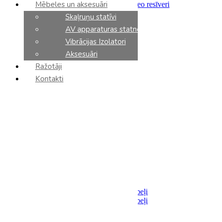
Mēbeles un aksesuāri
Integrētie pastiprinātāji un stereo resīveri
Priekšpastiprinātāji
Skaļruņu statīvi
Jaudas pastiprinātāji
AV apparaturas statnes
Tīkla atskaņotāji
CD atskaņotāji
Vibrācijas Izolatori
DAC
Aksesuāri
Fonokorektori
Ražotāji
Tīkla slēdzi
AV resīveri
Kontakti
AV processori
AV pastiprinātāji
Sadalītāji / Filtri
Barošanas bloki
Analoga komponenti
Vinila plašu atskaņotāji
Vinila kārtridži
Tonarmi
Aksesuāri
Kabeļi
Akustiskie
Savienojumi
Analoga starpsavienojumu kabeļi
Digitalie starpsavienojumu kabeļi
Optiskie
USB