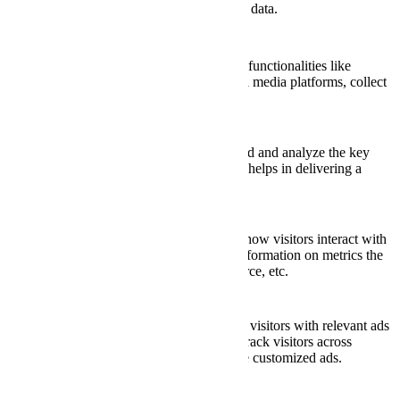
personal data.
Functional
Functional
Functional cookies help to perform certain functionalities like
sharing the content of the website on social media platforms, collect
feedbacks, and other third-party features.
Performance
Performance
Performance cookies are used to understand and analyze the key
performance indexes of the website which helps in delivering a
better user experience for the visitors.
Analytics
Analytics
Analytical cookies are used to understand how visitors interact with
the website. These cookies help provide information on metrics the
number of visitors, bounce rate, traffic source, etc.
Advertisement
Advertisement
Advertisement cookies are used to provide visitors with relevant ads
and marketing campaigns. These cookies track visitors across
websites and collect information to provide customized ads.
Others
Others