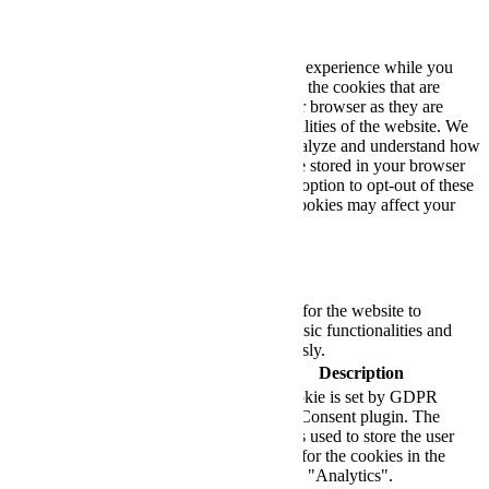
Privacy Overview
This website uses cookies to improve your experience while you
navigate through the website. Out of these, the cookies that are
categorized as necessary are stored on your browser as they are
essential for the working of basic functionalities of the website. We
also use third-party cookies that help us analyze and understand how
you use this website. These cookies will be stored in your browser
only with your consent. You also have the option to opt-out of these
cookies. But opting out of some of these cookies may affect your
browsing experience.
Necessary
Necessary
Always Enabled
Necessary cookies are absolutely essential for the website to
function properly. These cookies ensure basic functionalities and
security features of the website, anonymously.
Cookie
Duration
Description
This cookie is set by GDPR
Cookie Consent plugin. The
cookielawinfo-
11
cookie is used to store the user
checkbox-analytics
months
consent for the cookies in the
category "Analytics".