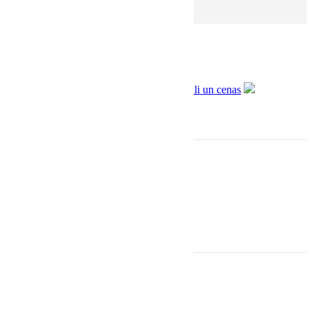
Informācija
Sadarbība ar Aizdevums.lv
Piegāde un apmaksa
Privātuma politika
Lietošanas noteikumi
Kontakti
Adrese: Baznīcas iela 31, Rīga
(ieeja no Ģertrūdes 6)