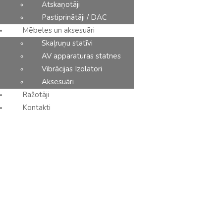
Atskaņotāji
€
16.00
Pastiprinātāji / DAC
Mēbeles un aksesuāri
Skaļruņu statīvi
AV apparaturas statnes
Vibrācijas Izolatori
Aksesuāri
Ražotāji
Kontakti