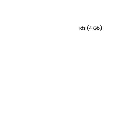
PIEVIENOT GROZAM
Solidsteel S Series Floor Protecting Pads (4 Gb.)
€
35.00