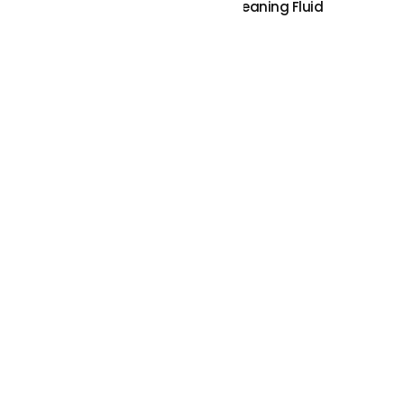
Clearaudio Elixir Of Sound – Stylus Cleaning Fluid
€
39.00