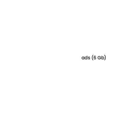
PIEVIENOT GROZAM
Solidsteel SS Series Floor Protecting Pads (6 Gb)
€
50.00