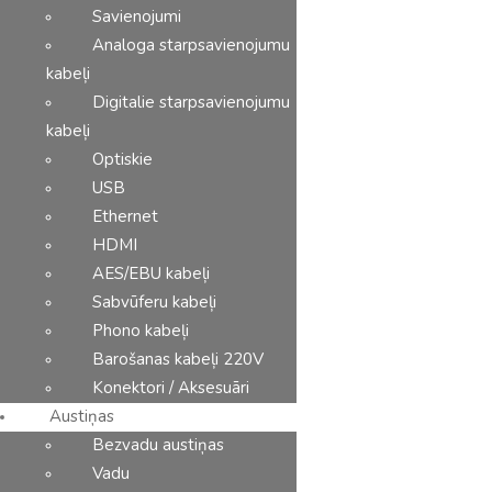
Savienojumi
Analoga starpsavienojumu
kabeļi
Digitalie starpsavienojumu
kabeļi
Optiskie
USB
Ethernet
HDMI
AES/EBU kabeļi
Sabvūferu kabeļi
Phono kabeļi
Barošanas kabeļi 220V
Konektori / Aksesuāri
Austiņas
Bezvadu austiņas
PIEVIENOT GROZAM
Vadu
Clearaudio Microfibre Strip Set