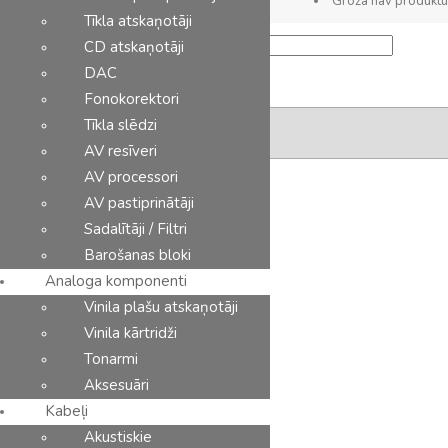
Grozā nav produktu
Tīkla atskaņotāji
Min
Max
CD atskaņotāji
price
price
DAC
Ražotāji
Kontakti
Fonokorektori
Tīkla slēdzi
AV resīveri
AV processori
AV pastiprinātāji
Showing 1–24 of 52 results
Sadalītāji / Filtri
Barošanas bloki
Analoga komponenti
Vinila plašu atskaņotāji
Vinila kārtridži
Tonarmi
Aksesuāri
Kabeļi
Akustiskie