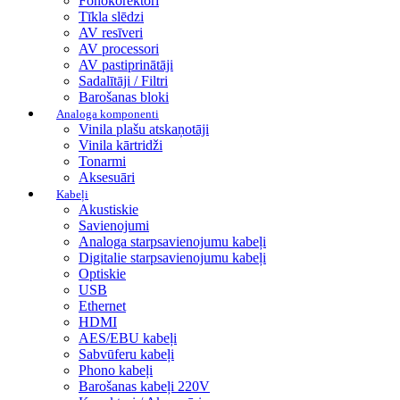
Fonokorektori
Tīkla slēdzi
AV resīveri
AV processori
AV pastiprinātāji
Sadalītāji / Filtri
Barošanas bloki
Analoga komponenti
Vinila plašu atskaņotāji
Vinila kārtridži
Tonarmi
Aksesuāri
Kabeļi
Akustiskie
Savienojumi
Analoga starpsavienojumu kabeļi
Digitalie starpsavienojumu kabeļi
Optiskie
USB
Ethernet
HDMI
AES/EBU kabeļi
Sabvūferu kabeļi
Phono kabeļi
Barošanas kabeļi 220V