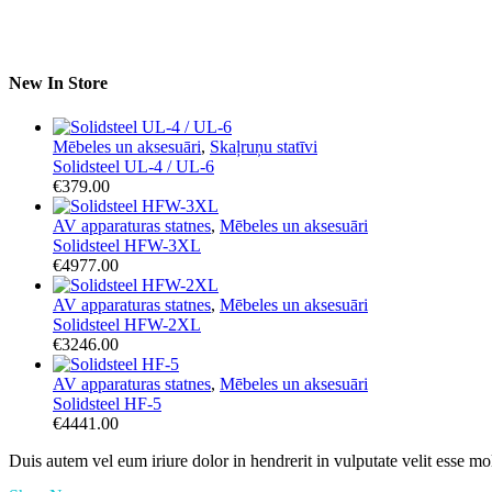
New In Store
Mēbeles un aksesuāri
,
Skaļruņu statīvi
Solidsteel UL-4 / UL-6
€
379.00
AV apparaturas statnes
,
Mēbeles un aksesuāri
Solidsteel HFW-3XL
€
4977.00
AV apparaturas statnes
,
Mēbeles un aksesuāri
Solidsteel HFW-2XL
€
3246.00
AV apparaturas statnes
,
Mēbeles un aksesuāri
Solidsteel HF-5
€
4441.00
Duis autem vel eum iriure dolor in hendrerit in vulputate velit esse mo