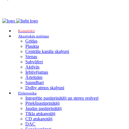
Komplekti
Akustiskās sistēmas
Grīdas
Plaukta
Centrāla kanāla skaļruņi
Sienas
Sabvūferi
Aktīvās
Iebūvējamas
Ārtelpām
Saundbari
Dolby atmos skaļruni
Elektronika
Integrētie pastiprinātāji un stereo resīveri
Priekšpastiprinātāji
Jaudas pastiprinātāji
Tīkla atskaņotāji
CD atskaņotāji
DAC