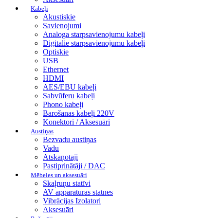
Kabeļi
Akustiskie
Savienojumi
Analoga starpsavienojumu kabeļi
Digitalie starpsavienojumu kabeļi
Optiskie
USB
Ethernet
HDMI
AES/EBU kabeļi
Sabvūferu kabeļi
Phono kabeļi
Barošanas kabeļi 220V
Konektori / Aksesuāri
Austiņas
Bezvadu austiņas
Vadu
Atskaņotāji
Pastiprinātāji / DAC
Mēbeles un aksesuāri
Skaļruņu statīvi
AV apparaturas statnes
Vibrācijas Izolatori
Aksesuāri