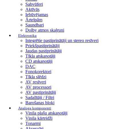
Sabvūferi
Aktīvās
Iebūvējamas
Ārtelpām
Saundbari
Dolby atmos skaļruni
Elektronika
Integrētie pastiprinātāji un stereo resīveri
Priekšpastiprinātāji
Jaudas pastiprinātāji
Tīkla atskaņotāji
CD atskaņotāji
DAC
Fonokorektori
Tīkla slēdzi
AV resīveri
AV processori
AV pastiprinātāji
Sadalītāji / Filtri
Barošanas bloki
Analoga komponenti
Vinila plašu atskaņotāji
Vinila kārtridži
Tonarmi
Aksesuāri