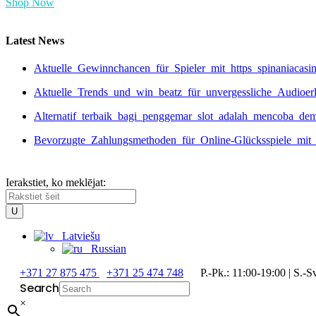
Shop Now
Latest News
Aktuelle_Gewinnchancen_für_Spieler_mit_https_spinaniacas
Aktuelle_Trends_und_win_beatz_für_unvergessliche_Audioer
Alternatif_terbaik_bagi_penggemar_slot_adalah_mencoba_de
Bevorzugte_Zahlungsmethoden_für_Online-Glücksspiele_mit_
Ierakstiet, ko meklējat:
Latviešu
Russian
+371 27 875 475
+371 25 474 748
P.-Pk.: 11:00-19:00 | S.-Sv
Search
×