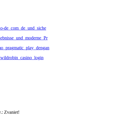
ino-de_com_de_und_siche
lebnisse_und_moderne_Pr
mo_pragmatic_play_dengan
wildrobin_casino_login
.: Zvaniet!