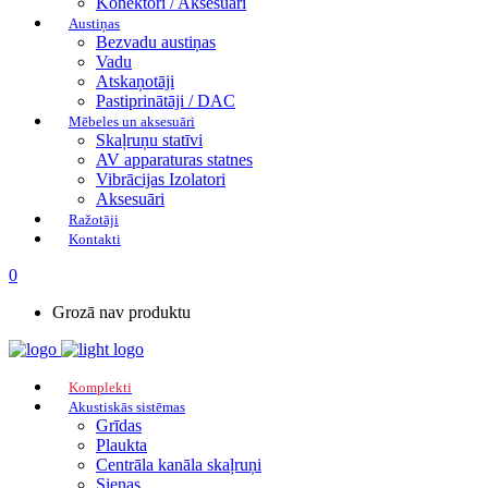
Konektori / Aksesuāri
Austiņas
Bezvadu austiņas
Vadu
Atskaņotāji
Pastiprinātāji / DAC
Mēbeles un aksesuāri
Skaļruņu statīvi
AV apparaturas statnes
Vibrācijas Izolatori
Aksesuāri
Ražotāji
Kontakti
0
Grozā nav produktu
Komplekti
Akustiskās sistēmas
Grīdas
Plaukta
Centrāla kanāla skaļruņi
Sienas