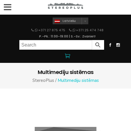
Latviešu
+371 27 875 475
+371 25 474 748
P.-Pk.: 11:00-19:00 | S.-Sv.: Zvaniet!
Multimediju sistēmas
StereoPlus
/
Multimediju sistēmas