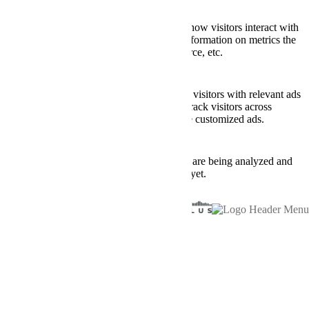
Analytics
Analytical cookies are used to understand how visitors interact with
the website. These cookies help provide information on metrics the
number of visitors, bounce rate, traffic source, etc.
Advertisement
Advertisement
Advertisement cookies are used to provide visitors with relevant ads
and marketing campaigns. These cookies track visitors across
websites and collect information to provide customized ads.
Others
Others
Other uncategorized cookies are those that are being analyzed and
have not been classified into a category as yet.
SAVE & ACCEPT