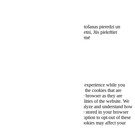
EASYWAY.LV SIA
Reģ. nr. 42103092938
Kaivas 31/3-71, Rīga, LV-1021
Šī vietne izmanto sīkdatnes, lai uzlabotu lietošanas pieredzi un
optimizētu tās darbību. Turpinot lietot šo vietni, Jūs piekrītiet
sīkdatņu lietošanai stereoplus.lv tīmekļa vietnē
Piekrītu
Close
Privacy Overview
This website uses cookies to improve your experience while you
navigate through the website. Out of these, the cookies that are
categorized as necessary are stored on your browser as they are
essential for the working of basic functionalities of the website. We
also use third-party cookies that help us analyze and understand how
you use this website. These cookies will be stored in your browser
only with your consent. You also have the option to opt-out of these
cookies. But opting out of some of these cookies may affect your
browsing experience.
Necessary