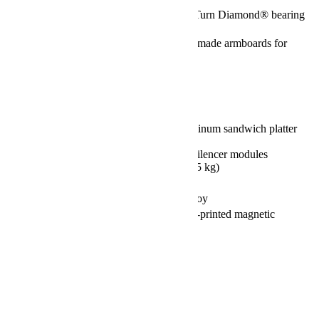
Bearing:
High-precision Dura Turn Diamond® bearing
Adjustable arm­base,
Tone arm base:
exchangeable custom made armboards for
various tonearms
Tone arm compati­
9 to 12 inch
bility:
Maximum number
4
of tone arms:
50 mm anodized aluminum sandwich platter
base
Platter:
with brass layer and Silen­cer modules
(Ø 335 x 50 mm / 16.5 kg)
Silencer:
56
Chassis:
Massive aluminum alloy
3-point setup with 3D-printed magnetic
Feet:
double-damping feet
Dimen­sions
710 x 710 x 270 mm
(WxDxH):
Weight:
ca. 130 kg
Saistītie produkti