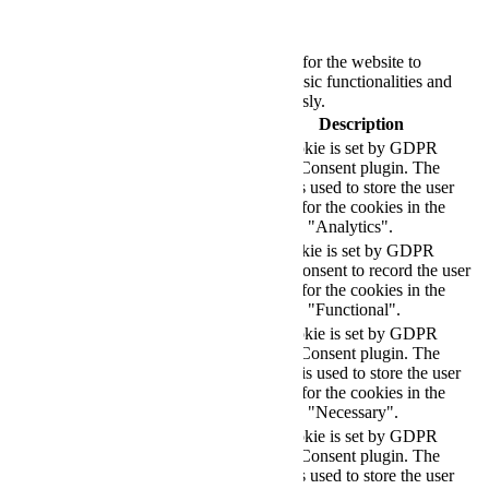
Necessary
Always Enabled
Necessary cookies are absolutely essential for the website to
function properly. These cookies ensure basic functionalities and
security features of the website, anonymously.
Cookie
Duration
Description
This cookie is set by GDPR
Cookie Consent plugin. The
cookielawinfo-
11
cookie is used to store the user
checkbox-analytics
months
consent for the cookies in the
category "Analytics".
The cookie is set by GDPR
cookielawinfo-
11
cookie consent to record the user
checkbox-functional
months
consent for the cookies in the
category "Functional".
This cookie is set by GDPR
Cookie Consent plugin. The
cookielawinfo-
11
cookies is used to store the user
checkbox-necessary
months
consent for the cookies in the
category "Necessary".
This cookie is set by GDPR
Cookie Consent plugin. The
cookielawinfo-
11
cookie is used to store the user
checkbox-others
months