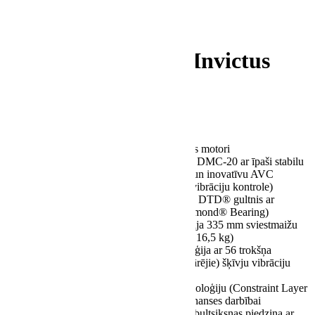
Acoustic Signature Invictus
NEO
€
190000.00
6 integrēti, pilnībā izolēti maiņstrāvas motori
Ārējais digitālais motora kontrolieris DMC-20 ar īpaši stabilu
vairāku spriegumu barošanas avotu un inovatīvu AVC
tehnoloģiju 3. līmenis (automātiskā vibrāciju kontrole)
Īpaši precīzs, īpaši stingrs un izturīgs DTD® gultnis ar
dimanta pārklājumu (Dura Turn Diamond® Bearing)
Lielgabarīta, masīva anodēta alumīnija 335 mm sviestmaižu
šķīvis ar misiņa slāni (kopējais svars 16,5 kg)
Ekskluzīva trokšņa slāpētāja tehnoloģija ar 56 trokšņa
slāpētāja moduļiem (24 iekšējie, 32 ārējie) šķīvju vibrāciju
samazināšanai
Masīva alumīnija šasija ar CLD tehnoloģiju (Constraint Layer
Damping) ievērojami uzlabotai rezonanses darbībai
Ar apgriezienu skaitu regulējama dubultsiksnas piedziņa ar