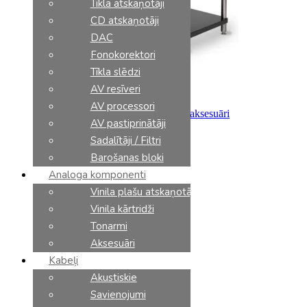
Tīkla atskaņotāji
CD atskaņotāji
DAC
Fonokorektori
Tīkla slēdzi
AV resīveri
AV processori
AV apparaturas statnes
,
Mēbeles un aksesuāri
AV pastiprinātāji
Solidsteel HFW-2XL
€
3246.00
Sadalītāji / Filtri
Barošanas bloki
Analoga komponenti
Vinila plašu atskaņotāji
Vinila kārtridži
Tonarmi
Aksesuāri
Kabeļi
Akustiskie
Savienojumi