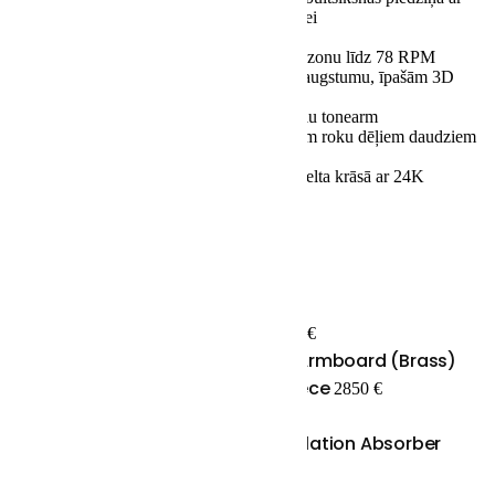
ātruma precīzu regulēšanu apakšplatei
Īpašs iekšējais vadības panelis
Jaunināšanas iespēja ar ātruma diapazonu līdz 78 RPM
3 punktu uzstādīšana ar regulējamu augstumu, īpašām 3D
dubulti slāpētām kājām
Sagatavots līdz četriem 9 līdz 12 collu tonearm
Regulējams roku balsts ar maināmiem roku dēļiem daudziem
toneariem
Izvēles apdares jauninājums melnā zelta krāsā ar 24K
apzeltītiem komponentiem
€
extra Armboard
1200 €
24K Gold / Chrome Armboard (Brass)
instead Alu price per piece
2850 €
Stand:
Silver / Black with isolation Absorber
27000 €