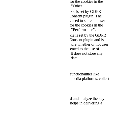
consent for the cookies in the
category "Other.
This cookie is set by GDPR
cookielawinfo-
Cookie Consent plugin. The
11
checkbox-
cookie is used to store the user
months
performance
consent for the cookies in the
category "Performance".
The cookie is set by the GDPR
Cookie Consent plugin and is
11
used to store whether or not user
viewed_cookie_policy
months
has consented to the use of
cookies. It does not store any
personal data.
Functional
Functional
Functional cookies help to perform certain functionalities like
sharing the content of the website on social media platforms, collect
feedbacks, and other third-party features.
Performance
Performance
Performance cookies are used to understand and analyze the key
performance indexes of the website which helps in delivering a
better user experience for the visitors.
Analytics