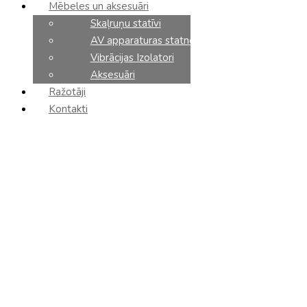
Mēbeles un aksesuāri
Skaļruņu statīvi
Ierakstiet, ko meklējat:
AV apparaturas statnes
Vibrācijas Izolatori
Aksesuāri
Latviešu
Ražotāji
Russian
Kontakti
+371 27 875 475
+371 25 474 748
P.-Pk.: 11:00-19:00 | S.-Sv.: Zvaniet!
Search
×