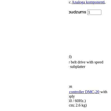
SKU:
HF-AK-VPA-AS-I-NEO
Categories:
Analoga komponenti
,
Elektronika
,
Vinila plašu atskaņotāji
Acoustic Signature Invictus NEO daudzums
PIEVIENOT GROZAM
Description
Description
AC-motors:
6 (completely insulated)
RPM-regulated double belt drive with speed
Drive system:
fine adjustment for the subplatter
AVC:
Level 3
33 1/3 RPM,
Speed range:
45 RPM,
78 RPM upgrade option
External digital motor controller DMC-20
with
super stable power supply
Power adapter:
(100 V – 260 V AC, 50 / 60Hz.)
(WxDxH: 24 x 22 x 6cm; 2.6 kg)
Control panel:
Integrated