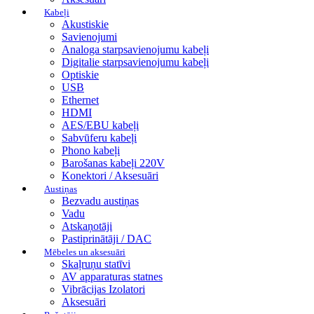
Kabeļi
Akustiskie
Savienojumi
Analoga starpsavienojumu kabeļi
Digitalie starpsavienojumu kabeļi
Optiskie
USB
Ethernet
HDMI
AES/EBU kabeļi
Sabvūferu kabeļi
Phono kabeļi
Barošanas kabeļi 220V
Konektori / Aksesuāri
Austiņas
Bezvadu austiņas
Vadu
Atskaņotāji
Pastiprinātāji / DAC
Mēbeles un aksesuāri
Skaļruņu statīvi
AV apparaturas statnes
Vibrācijas Izolatori
Aksesuāri