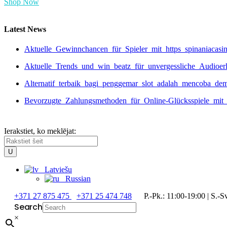
Shop Now
Latest News
Aktuelle_Gewinnchancen_für_Spieler_mit_https_spinaniacas
Aktuelle_Trends_und_win_beatz_für_unvergessliche_Audioer
Alternatif_terbaik_bagi_penggemar_slot_adalah_mencoba_de
Bevorzugte_Zahlungsmethoden_für_Online-Glücksspiele_mit_
Ierakstiet, ko meklējat:
Latviešu
Russian
+371 27 875 475
+371 25 474 748
P.-Pk.: 11:00-19:00 | S.-Sv
Search
×