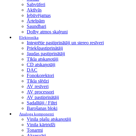
Sabvūferi
Aktīvās
Iebūvējamas
Ārtelpām
Saundbari
Dolby atmos skaļruni
Elektronika
Integrētie pastiprinātāji un stereo resīveri
Priekšpastiprinātāji
Jaudas pastiprinātāji
Tīkla atskaņotāji
CD atskaņotāji
DAC
Fonokorektori
Tīkla slēdzi
AV resīveri
AV processori
AV pastiprinātāji
Sadalītāji / Filtri
Barošanas bloki
Analoga komponenti
Vinila plašu atskaņotāji
Vinila kārtridži
Tonarmi
Aksesuāri