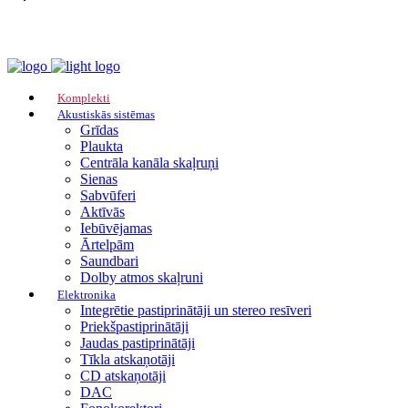
Komplekti
Akustiskās sistēmas
Grīdas
Plaukta
Centrāla kanāla skaļruņi
Sienas
Sabvūferi
Aktīvās
Iebūvējamas
Ārtelpām
Saundbari
Dolby atmos skaļruni
Elektronika
Integrētie pastiprinātāji un stereo resīveri
Priekšpastiprinātāji
Jaudas pastiprinātāji
Tīkla atskaņotāji
CD atskaņotāji
DAC