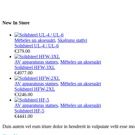
New In Store
Mēbeles un aksesuāri
,
Skaļruņu statīvi
Solidsteel UL-4 / UL-6
€
379.00
AV apparaturas statnes
,
Mēbeles un aksesuāri
Solidsteel HFW-3XL
€
4977.00
AV apparaturas statnes
,
Mēbeles un aksesuāri
Solidsteel HFW-2XL
€
3246.00
AV apparaturas statnes
,
Mēbeles un aksesuāri
Solidsteel HF-5
€
4441.00
Duis autem vel eum iriure dolor in hendrerit in vulputate velit esse mo