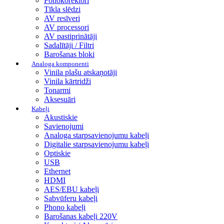
Fonokorektori
Tīkla slēdzi
AV resīveri
AV processori
AV pastiprinātāji
Sadalītāji / Filtri
Barošanas bloki
Analoga komponenti
Vinila plašu atskaņotāji
Vinila kārtridži
Tonarmi
Aksesuāri
Kabeļi
Akustiskie
Savienojumi
Analoga starpsavienojumu kabeļi
Digitalie starpsavienojumu kabeļi
Optiskie
USB
Ethernet
HDMI
AES/EBU kabeļi
Sabvūferu kabeļi
Phono kabeļi
Barošanas kabeļi 220V