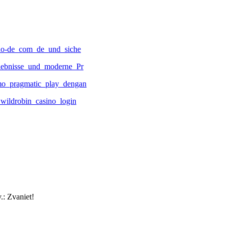
ino-de_com_de_und_siche
lebnisse_und_moderne_Pr
mo_pragmatic_play_dengan
wildrobin_casino_login
.: Zvaniet!