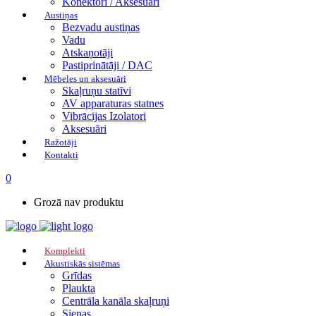
Konektori / Aksesuāri
Austiņas
Bezvadu austiņas
Vadu
Atskaņotāji
Pastiprinātāji / DAC
Mēbeles un aksesuāri
Skaļruņu statīvi
AV apparaturas statnes
Vibrācijas Izolatori
Aksesuāri
Ražotāji
Kontakti
0
Grozā nav produktu
Komplekti
Akustiskās sistēmas
Grīdas
Plaukta
Centrāla kanāla skaļruņi
Sienas