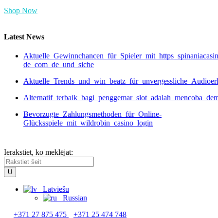
Shop Now
Latest News
Aktuelle_Gewinnchancen_für_Spieler_mit_https_spinaniacasi
de_com_de_und_siche
Aktuelle_Trends_und_win_beatz_für_unvergessliche_Audioer
Alternatif_terbaik_bagi_penggemar_slot_adalah_mencoba_de
Bevorzugte_Zahlungsmethoden_für_Online-
Glücksspiele_mit_wildrobin_casino_login
Ierakstiet, ko meklējat:
Latviešu
Russian
+371 27 875 475
+371 25 474 748