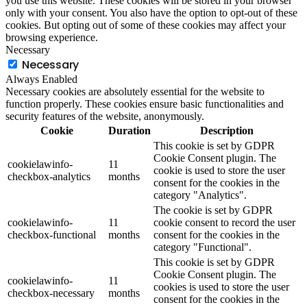
you use this website. These cookies will be stored in your browser
only with your consent. You also have the option to opt-out of these
cookies. But opting out of some of these cookies may affect your
browsing experience.
Necessary
Necessary
Always Enabled
Necessary cookies are absolutely essential for the website to
function properly. These cookies ensure basic functionalities and
security features of the website, anonymously.
Cookie
Duration
Description
This cookie is set by GDPR
Cookie Consent plugin. The
cookielawinfo-
11
cookie is used to store the user
checkbox-analytics
months
consent for the cookies in the
category "Analytics".
The cookie is set by GDPR
cookielawinfo-
11
cookie consent to record the user
checkbox-functional
months
consent for the cookies in the
category "Functional".
This cookie is set by GDPR
Cookie Consent plugin. The
cookielawinfo-
11
cookies is used to store the user
checkbox-necessary
months
consent for the cookies in the