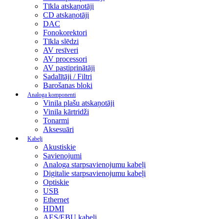
Tīkla atskaņotāji
CD atskaņotāji
DAC
Fonokorektori
Tīkla slēdzi
AV resīveri
AV processori
AV pastiprinātāji
Sadalītāji / Filtri
Barošanas bloki
Analoga komponenti
Vinila plašu atskaņotāji
Vinila kārtridži
Tonarmi
Aksesuāri
Kabeļi
Akustiskie
Savienojumi
Analoga starpsavienojumu kabeļi
Digitalie starpsavienojumu kabeļi
Optiskie
USB
Ethernet
HDMI
AES/EBU kabeļi