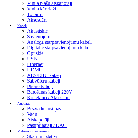
Vinila plašu atskaņotāji
Vinila kārtridži
Tonarmi
Aksesuāri
Kabeļi
Akustiskie
Savienojumi
Analoga starpsavienojumu kabeļi
Digitalie starpsavienojumu kabeļi
Optiskie
USB
Ethernet
HDMI
AES/EBU kabeļi
Sabvūferu kabeļi
Phono kabeļi
Barošanas kabeļi 220V
Konektori / Aksesuāri
Austiņas
Bezvadu austiņas
Vadu
Atskaņotāji
Pastiprinātāji / DAC
Mēbeles un aksesuāri
Skaļruņu statīvi