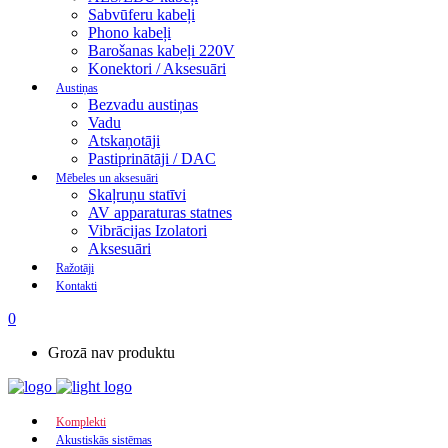
Sabvūferu kabeļi
Phono kabeļi
Barošanas kabeļi 220V
Konektori / Aksesuāri
Austiņas
Bezvadu austiņas
Vadu
Atskaņotāji
Pastiprinātāji / DAC
Mēbeles un aksesuāri
Skaļruņu statīvi
AV apparaturas statnes
Vibrācijas Izolatori
Aksesuāri
Ražotāji
Kontakti
0
Grozā nav produktu
Komplekti
Akustiskās sistēmas