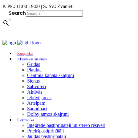
P.-Pk.: 11:00-19:00 | S.-Sv.: Zvaniet!
Search
×
Komplekti
Akustiskās sistēmas
Grīdas
Plaukta
Centrāla kanāla skaļruņi
Sienas
Sabvūferi
Aktīvās
Iebūvējamas
Ārtelpām
Saundbari
Dolby atmos skaļruni
Elektronika
Integrētie pastiprinātāji un stereo resīveri
Priekšpastiprinātāji
Jaudas pastiprinātāji