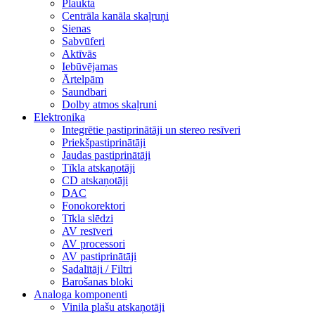
Plaukta
Centrāla kanāla skaļruņi
Sienas
Sabvūferi
Aktīvās
Iebūvējamas
Ārtelpām
Saundbari
Dolby atmos skaļruni
Elektronika
Integrētie pastiprinātāji un stereo resīveri
Priekšpastiprinātāji
Jaudas pastiprinātāji
Tīkla atskaņotāji
CD atskaņotāji
DAC
Fonokorektori
Tīkla slēdzi
AV resīveri
AV processori
AV pastiprinātāji
Sadalītāji / Filtri
Barošanas bloki
Analoga komponenti
Vinila plašu atskaņotāji