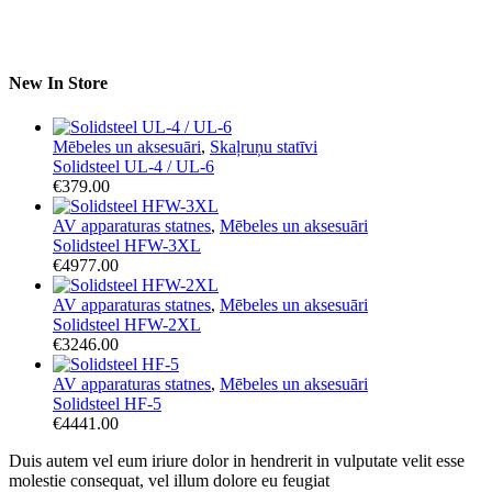
New In Store
Mēbeles un aksesuāri
,
Skaļruņu statīvi
Solidsteel UL-4 / UL-6
€
379.00
AV apparaturas statnes
,
Mēbeles un aksesuāri
Solidsteel HFW-3XL
€
4977.00
AV apparaturas statnes
,
Mēbeles un aksesuāri
Solidsteel HFW-2XL
€
3246.00
AV apparaturas statnes
,
Mēbeles un aksesuāri
Solidsteel HF-5
€
4441.00
Duis autem vel eum iriure dolor in hendrerit in vulputate velit esse
molestie consequat, vel illum dolore eu feugiat