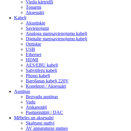
Vinila kārtridži
Tonarmi
Aksesuāri
Kabeļi
Akustiskie
Savienojumi
Analoga starpsavienojumu kabeļi
Digitalie starpsavienojumu kabeļi
Optiskie
USB
Ethernet
HDMI
AES/EBU kabeļi
Sabvūferu kabeļi
Phono kabeļi
Barošanas kabeļi 220V
Konektori / Aksesuāri
Austiņas
Bezvadu austiņas
Vadu
Atskaņotāji
Pastiprinātāji / DAC
Mēbeles un aksesuāri
Skaļruņu statīvi
AV apparaturas statnes