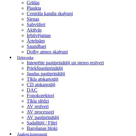
Grīdas
Plaukta
Centrāla kanāla skaļruņi
Sienas
Sabvūferi
Aktīvās
Iebūvējamas
Ārtelpām
Saundbari
Dolby atmos skaļruni
Elektronika
Integrētie pastiprinātāji un stereo resīveri
Priekšpastiprinātāji
Jaudas pastiprinātāji
Tīkla atskaņotāji
CD atskaņotāji
DAC
Fonokorektori
Tīkla slēdzi
AV resīveri
AV processori
AV pastiprinātāji
Sadalītāji / Filtri
Barošanas bloki
Analoga komponenti