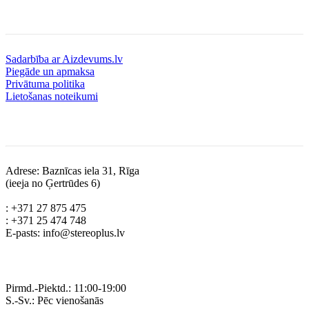
Informācija
Sadarbība ar Aizdevums.lv
Piegāde un apmaksa
Privātuma politika
Lietošanas noteikumi
Kontakti
Adrese: Baznīcas iela 31, Rīga
(ieeja no Ģertrūdes 6)
: +371 27 875 475
: +371 25 474 748
E-pasts: info@stereoplus.lv
Darba laiks
Pirmd.-Piektd.: 11:00-19:00
S.-Sv.: Pēc vienošanās