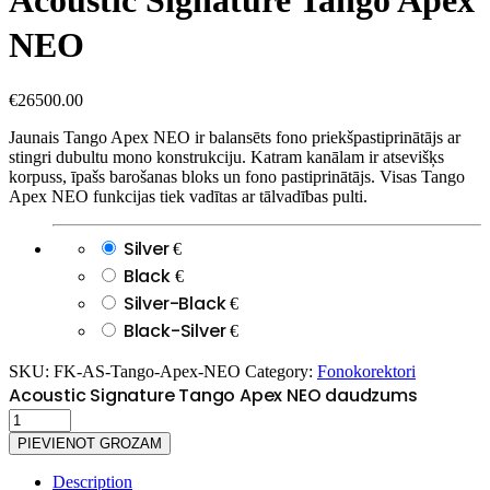
NEO
€
26500.00
Jaunais Tango Apex NEO ir balansēts fono priekšpastiprinātājs ar
stingri dubultu mono konstrukciju. Katram kanālam ir atsevišķs
korpuss, īpašs barošanas bloks un fono pastiprinātājs. Visas Tango
Apex NEO funkcijas tiek vadītas ar tālvadības pulti.
Silver
€
Black
€
Silver-Black
€
Black-Silver
€
SKU:
FK-AS-Tango-Apex-NEO
Category:
Fonokorektori
Acoustic Signature Tango Apex NEO daudzums
PIEVIENOT GROZAM
Description