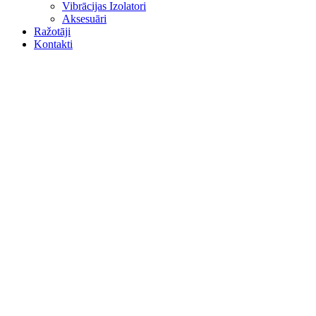
Vibrācijas Izolatori
Aksesuāri
Ražotāji
Kontakti