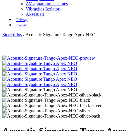
AV apparaturas statnes
Vibrācijas Izolatori
Aksesuāri
Ražotāji
Kontakti
StereoPlus
/
Acoustic Signature Tango Apex NEO
Acoustic Signature Tango Apex