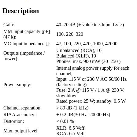
Description
Gain:
40–70 dB (+ value in <Input Lvl>)
MM Input capacity [pF]
100, 220, 320
(47 k
):
MC Input impedance [
]:
47, 100, 220, 470, 1000, 47000
Unbalanced (RCA), 10
Outputs (impedance /
Balanced (XLR), 10
power):
Phones: max. 900 mW (30–250
)
Internal analog power supply for each
channel,
Input: 115 V or 230 V AC 50/60 Hz
Power supply:
(factory setting)
Fuse: 2 A @ 115 V / 1 A @ 230 V,
slow blow
Rated power: 25 W; standby: 0.5 W
Channel separation:
> 89 dB (1 kHz)
RIAA-accuracy:
± 0.2 dB(30 Hz–20000 Hz)
Distortion:
< 0.01 %
XLR: 6.5 Veff
Max. output level:
RCA: 6.5 Veff