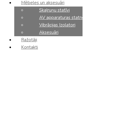
Mēbeles un aksesuāri
Skaļruņu statīvi
Ierakstiet, ko meklējat:
AV apparaturas statnes
Vibrācijas Izolatori
Aksesuāri
Latviešu
Ražotāji
Russian
Kontakti
+371 27 875 475
+371 25 474 748
P.-Pk.: 11:00-19:00 | S.-Sv.: Zvaniet!
Search
×