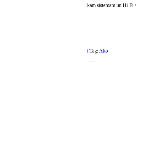
Absorbē vibrāciju, izmanto kopā ar akustiskām sistēmām un Hi-Fi /
Hi-End komponentiem.
Daudzums
0 €
SKU:
AEL 2
Category:
Vibrācijas Izolatori
Tag:
Alto
Alto Extremo Lyd 2 daudzums
PIEVIENOT GROZAM
Description
Description
Dimensions:
42 mm high
64 mm diameter
with M8 thread
Load capacity:
100 kg per absorber