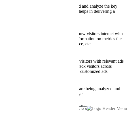
Performance
Performance cookies are used to understand and analyze the key
performance indexes of the website which helps in delivering a
better user experience for the visitors.
Analytics
Analytics
Analytical cookies are used to understand how visitors interact with
the website. These cookies help provide information on metrics the
number of visitors, bounce rate, traffic source, etc.
Advertisement
Advertisement
Advertisement cookies are used to provide visitors with relevant ads
and marketing campaigns. These cookies track visitors across
websites and collect information to provide customized ads.
Others
Others
Other uncategorized cookies are those that are being analyzed and
have not been classified into a category as yet.
SAVE & ACCEPT