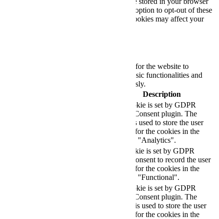
you use this website. These cookies will be stored in your browser
only with your consent. You also have the option to opt-out of these
cookies. But opting out of some of these cookies may affect your
browsing experience.
Necessary
Necessary
Always Enabled
Necessary cookies are absolutely essential for the website to
function properly. These cookies ensure basic functionalities and
security features of the website, anonymously.
Cookie
Duration
Description
This cookie is set by GDPR
Cookie Consent plugin. The
cookielawinfo-
11
cookie is used to store the user
checkbox-analytics
months
consent for the cookies in the
category "Analytics".
The cookie is set by GDPR
cookielawinfo-
11
cookie consent to record the user
checkbox-functional
months
consent for the cookies in the
category "Functional".
This cookie is set by GDPR
Cookie Consent plugin. The
cookielawinfo-
11
cookies is used to store the user
checkbox-necessary
months
consent for the cookies in the