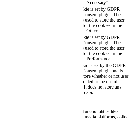
category "Necessary".
This cookie is set by GDPR
Cookie Consent plugin. The
cookielawinfo-
11
cookie is used to store the user
checkbox-others
months
consent for the cookies in the
category "Other.
This cookie is set by GDPR
cookielawinfo-
Cookie Consent plugin. The
11
checkbox-
cookie is used to store the user
months
performance
consent for the cookies in the
category "Performance".
The cookie is set by the GDPR
Cookie Consent plugin and is
11
used to store whether or not user
viewed_cookie_policy
months
has consented to the use of
cookies. It does not store any
personal data.
Functional
Functional
Functional cookies help to perform certain functionalities like
sharing the content of the website on social media platforms, collect
feedbacks, and other third-party features.
Performance