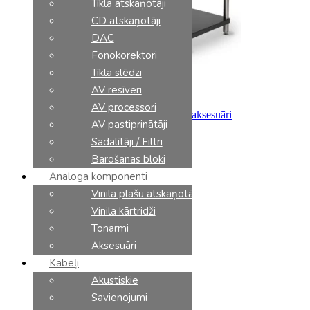
Tīkla atskaņotāji
CD atskaņotāji
DAC
Fonokorektori
Tīkla slēdzi
AV resīveri
AV processori
AV apparaturas statnes
,
Mēbeles un aksesuāri
AV pastiprinātāji
Solidsteel HFW-2XL
€
3246.00
Sadalītāji / Filtri
Barošanas bloki
Analoga komponenti
Vinila plašu atskaņotāji
Vinila kārtridži
Tonarmi
Aksesuāri
Kabeļi
Akustiskie
Savienojumi