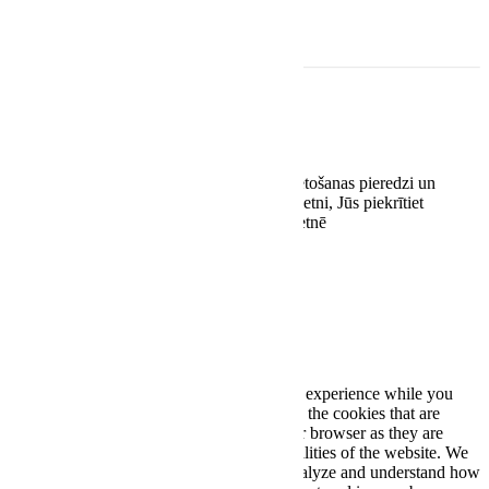
Rekvizīti
EASYWAY.LV SIA
Reģ. nr. 42103092938
Kaivas 31/3-71, Rīga, LV-1021
Šī vietne izmanto sīkdatnes, lai uzlabotu lietošanas pieredzi un
optimizētu tās darbību. Turpinot lietot šo vietni, Jūs piekrītiet
sīkdatņu lietošanai stereoplus.lv tīmekļa vietnē
Piekrītu
Close
Privacy Overview
This website uses cookies to improve your experience while you
navigate through the website. Out of these, the cookies that are
categorized as necessary are stored on your browser as they are
essential for the working of basic functionalities of the website. We
also use third-party cookies that help us analyze and understand how