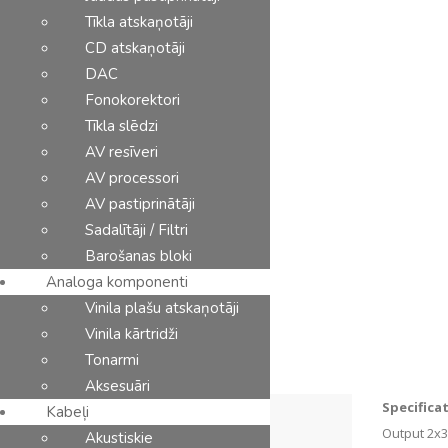
Tīkla atskaņotāji
CD atskaņotāji
DAC
Ražotāji
Kontakti
Fonokorektori
Tīkla slēdzi
AV resīveri
AV processori
AV pastiprinātāji
Sadalītāji / Filtri
Barošanas bloki
Analoga komponenti
Vinila plašu atskaņotāji
Vinila kārtridži
Tonarmi
Aksesuāri
Specifica
Kabeļi
Description
Output 2x
Akustiskie