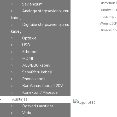
Distortion 
Savienojumi
Bandwith 
Analoga starpsavienojumu
Input imp
kabeļi
Weight 56
Digitalie starpsavienojumu
Dimension
kabeļi
Optiskie
USB
Ethernet
HDMI
Saistītie produkti
AES/EBU kabeļi
Sabvūferu kabeļi
Phono kabeļi
Barošanas kabeļi 220V
Konektori / Aksesuāri
Austiņas
Bezvadu austiņas
Vadu