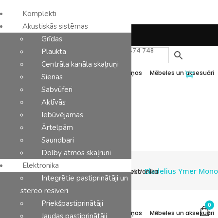
Komplekti
Akustiskās sistēmas
Latviešu
Grīdas
Komplekti
Akustiskās sistēmas
Elektronika
+371 27 875 475
+371 25 474 748
Plaukta
Centrāla kanāla skaļruņi
P.-Pk.: 11:00-19:00 | S.-Sv.: Zvaniet!
Analoga komponenti
Kabeļi
Austiņas
Mēbeles un aksesuāri
Sienas
Sabvūferi
Aktīvās
Ražotāji
Kontakti
Iebūvējamas
Ārtelpām
Saundbari
Dolby atmos skaļruni
Elektronika
StereoPlus
/
Bladelius Ymer Mono
Komplekti
Akustiskās sistēmas
Elektronika
Integrētie pastiprinātāji un
stereo resīveri
Priekšpastiprinātāji
0
Analoga komponenti
Kabeļi
Austiņas
Mēbeles un aksesuāri
Jaudas pastiprinātāji