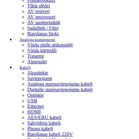
Fonokorektori
Tīkla slēdzi
AV resīveri
AV processori
AV pastiprinātāji
Sadalītāji / Filtri
Barošanas bloki
Analoga komponenti
Vinila plašu atskaņotāji
Vinila kārtridži
Tonarmi
Aksesuāri
Kabeļi
Akustiskie
Savienojumi
Analoga starpsavienojumu kabeļi
Digitalie starpsavienojumu kabeļi
Optiskie
USB
Ethernet
HDMI
AES/EBU kabeļi
Sabvūferu kabeļi
Phono kabeļi
Barošanas kabeļi 220V