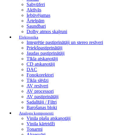
Sabvūferi
Aktīvās
Iebūvējamas
Ārtelpām
Saundbari
Dolby atmos skaļruni
Elektronika
Integrētie pastiprinātāji un stereo resīveri
Priekšpastiprinātāji
Jaudas pastiprinātāji
Tīkla atskaņotāji
CD atskaņotāji
DAC
Fonokorektori
Tīkla slēdzi
AV resīveri
AV processori
AV pastiprinātāji
Sadalītāji / Filtri
Barošanas bloki
Analoga komponenti
Vinila plašu atskaņotāji
Vinila kārtridži
Tonarmi
Aksesuāri