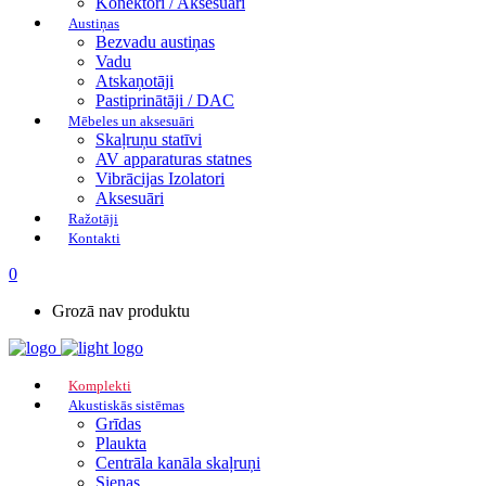
Konektori / Aksesuāri
Austiņas
Bezvadu austiņas
Vadu
Atskaņotāji
Pastiprinātāji / DAC
Mēbeles un aksesuāri
Skaļruņu statīvi
AV apparaturas statnes
Vibrācijas Izolatori
Aksesuāri
Ražotāji
Kontakti
0
Grozā nav produktu
Komplekti
Akustiskās sistēmas
Grīdas
Plaukta
Centrāla kanāla skaļruņi
Sienas