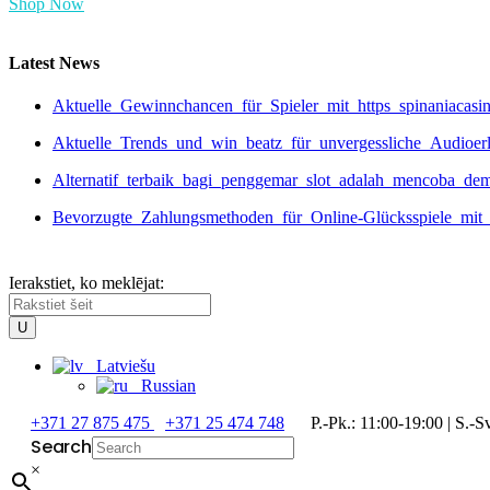
Shop Now
Latest News
Aktuelle_Gewinnchancen_für_Spieler_mit_https_spinaniacas
Aktuelle_Trends_und_win_beatz_für_unvergessliche_Audioer
Alternatif_terbaik_bagi_penggemar_slot_adalah_mencoba_de
Bevorzugte_Zahlungsmethoden_für_Online-Glücksspiele_mit_
Ierakstiet, ko meklējat:
Latviešu
Russian
+371 27 875 475
+371 25 474 748
P.-Pk.: 11:00-19:00 | S.-Sv
Search
×