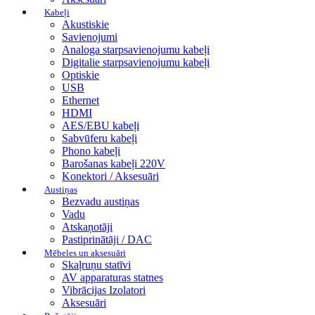
Kabeļi
Akustiskie
Savienojumi
Analoga starpsavienojumu kabeļi
Digitalie starpsavienojumu kabeļi
Optiskie
USB
Ethernet
HDMI
AES/EBU kabeļi
Sabvūferu kabeļi
Phono kabeļi
Barošanas kabeļi 220V
Konektori / Aksesuāri
Austiņas
Bezvadu austiņas
Vadu
Atskaņotāji
Pastiprinātāji / DAC
Mēbeles un aksesuāri
Skaļruņu statīvi
AV apparaturas statnes
Vibrācijas Izolatori
Aksesuāri