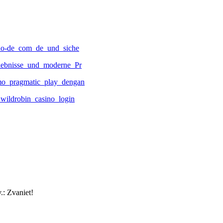
ino-de_com_de_und_siche
lebnisse_und_moderne_Pr
mo_pragmatic_play_dengan
wildrobin_casino_login
.: Zvaniet!