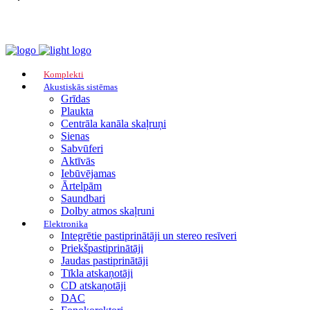
Komplekti
Akustiskās sistēmas
Grīdas
Plaukta
Centrāla kanāla skaļruņi
Sienas
Sabvūferi
Aktīvās
Iebūvējamas
Ārtelpām
Saundbari
Dolby atmos skaļruni
Elektronika
Integrētie pastiprinātāji un stereo resīveri
Priekšpastiprinātāji
Jaudas pastiprinātāji
Tīkla atskaņotāji
CD atskaņotāji
DAC