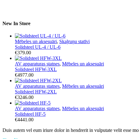
New In Store
Mēbeles un aksesuāri
,
Skaļruņu statīvi
Solidsteel UL-4 / UL-6
€
379.00
AV apparaturas statnes
,
Mēbeles un aksesuāri
Solidsteel HFW-3XL
€
4977.00
AV apparaturas statnes
,
Mēbeles un aksesuāri
Solidsteel HFW-2XL
€
3246.00
AV apparaturas statnes
,
Mēbeles un aksesuāri
Solidsteel HF-5
€
4441.00
Duis autem vel eum iriure dolor in hendrerit in vulputate velit esse mo