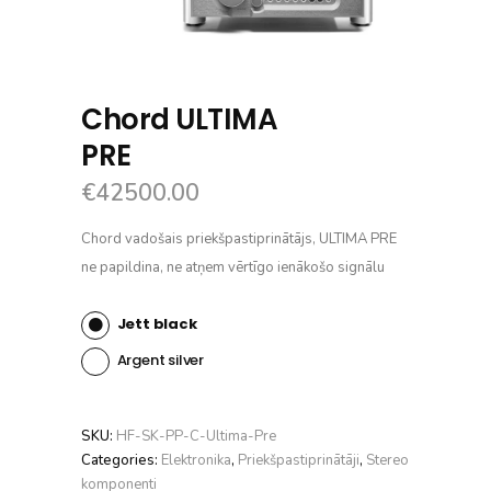
Chord ULTIMA
PRE
€
42500.00
Chord vadošais priekšpastiprinātājs, ULTIMA PRE
ne papildina, ne atņem vērtīgo ienākošo signālu
Jett black
Argent silver
SKU:
HF-SK-PP-C-Ultima-Pre
Categories:
Elektronika
,
Priekšpastiprinātāji
,
Stereo
komponenti