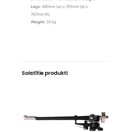
Legs:
480mm (w) x 355mm (d) x
350mm (h)
Weight:
30 kg
Saistītie produkti