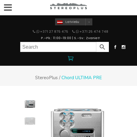
Latviešu
+371 27 875 475
+371 25 474 748
P.-Pk.: 11:00-19:00 | S.-Sv.: Zvaniet!
StereoPlus
/
Chord ULTIMA PRE