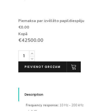
Piemaksa par izvēlēto papildiespēju
€0.00
Kopā
€
42500.00
Chord
ULTIMA
PRE
PIEVIENOT GROZAM
daudzums
Description
Frequency response:
10 Hz – 200 kHz