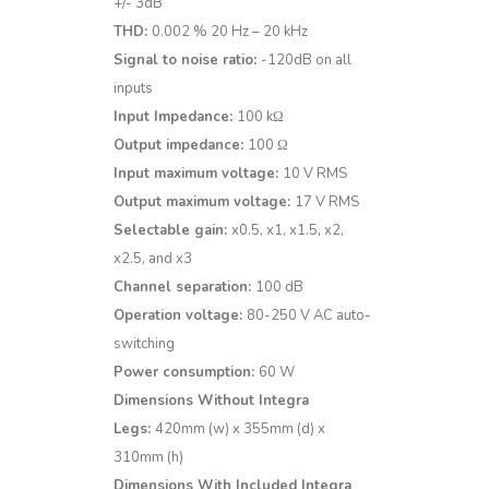
+/- 3dB
THD:
0.002 % 20 Hz – 20 kHz
Signal to noise ratio:
-120dB on all
inputs
Input Impedance:
100 kΩ
Output impedance:
100 Ω
Input maximum voltage:
10 V RMS
Output maximum voltage:
17 V RMS
Selectable gain:
x0.5, x1, x1.5, x2,
x2.5, and x3
Channel separation:
100 dB
Operation voltage:
80-250 V AC auto-
switching
Power consumption:
60 W
Dimensions Without Integra
Legs:
420mm (w) x 355mm (d) x
310mm (h)
Dimensions With Included Integra