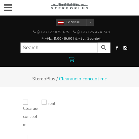
Latviešu
+371 27 875 475
+371 25 474 748
P.-Pk.: 11:00-19:00 | S.-Sv.: Zvaniet!
StereoPlus
/
Clearaudio concept mc