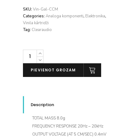
SKU:
Vin-Gal-CCM
Categories:
Analoga komponenti
,
Elektronika
,
Vinila kārtridži
Tag:
Clearaudio
Clearaudio
concept
mc
PIEVIENOT GROZAM
daudzums
Description
TOTAL MASS
8.0g
FREQUENCY RESPONSE
20Hz – 20kHz
OUTPUT VOLTAGE (AT 5 CM/SEC)
0.4mV