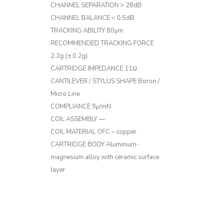
CHANNEL SEPARATION
> 28dB
CHANNEL BALANCE
< 0.5dB
TRACKING ABILITY
80μm
RECOMMENDED TRACKING FORCE
2.2g (± 0.2g)
CARTRIDGE IMPEDANCE
11Ω
CANTILEVER / STYLUS SHAPE
Boron /
Micro Line
COMPLIANCE
9μ/mN
COIL ASSEMBLY
—
COIL MATERIAL
OFC – copper
CARTRIDGE BODY
Aluminium-
magnesium alloy with ceramic surface
layer