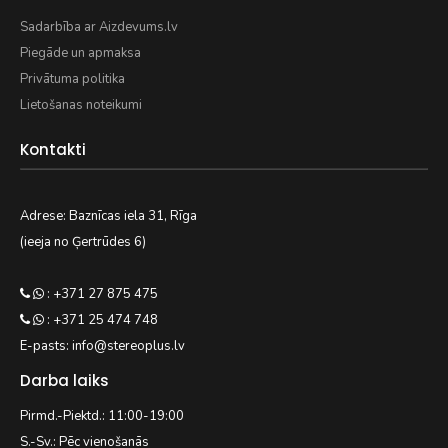
Sadarbība ar Aizdevums.lv
Piegāde un apmaksa
Privātuma politika
Lietošanas noteikumi
Kontakti
Adrese: Baznīcas iela 31, Rīga
(ieeja no Ģertrūdes 6)
: +371 27 875 475
: +371 25 474 748
E-pasts: info@stereoplus.lv
Darba laiks
Pirmd.-Piektd.: 11:00-19:00
S.-Sv.: Pēc vienošanās