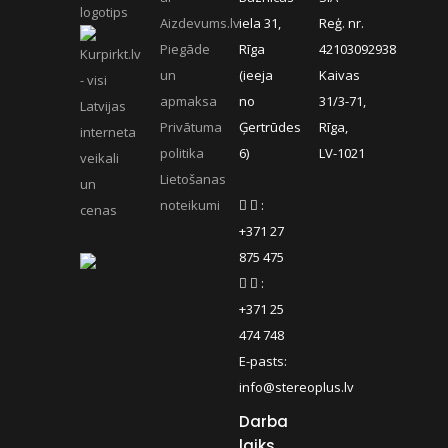
Aizdevums.lv
iela 31,
Reģ. nr.
Piegāde
Rīga
42103092938
un
(ieeja
Kaivas
apmaksa
no
31/3-71,
Privātuma
Ģertrūdes
Rīga,
politika
6)
LV-1021
Lietošanas
noteikumi
:
+371 27
875 475
:
+371 25
474 748
E-pasts:
info@stereoplus.lv
Darba
laiks