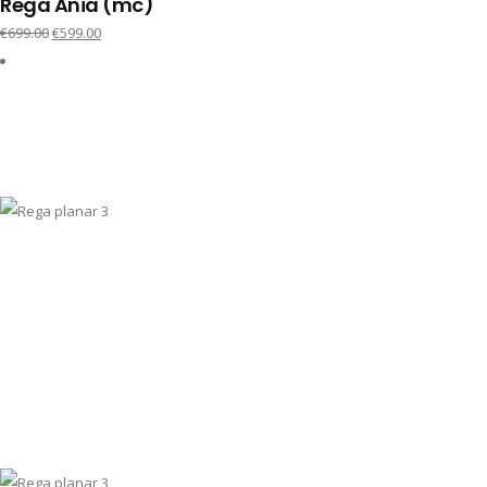
Rega Ania (mc)
€
699.00
€
599.00