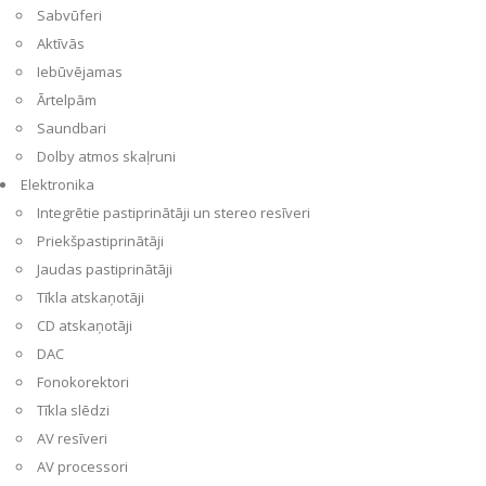
Sabvūferi
Aktīvās
Iebūvējamas
Ārtelpām
Saundbari
Dolby atmos skaļruni
Elektronika
Integrētie pastiprinātāji un stereo resīveri
Priekšpastiprinātāji
Jaudas pastiprinātāji
Tīkla atskaņotāji
CD atskaņotāji
DAC
Fonokorektori
Tīkla slēdzi
AV resīveri
AV processori