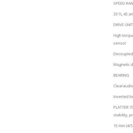
SPEED RA
33 ⅓, 45 a
DRIVE UNIT
High torqu
sensor
Decoupled 
Magnetic d
BEARING
Clearaudio
Inverted be
PLATTER
7
stability, 
15 mm (4/5