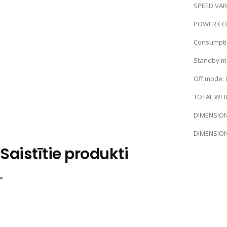
SPEED VAR
POWER CO
Consumptio
Standby mo
Off mode: 
TOTAL WE
DIMENSIONS
DIMENSION
Saistītie produkti