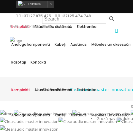
Latviešu
+371 27 875 475
+371 25 474 748
P.-Pk.: 11:00-19:00 | S.-Sv.: Zvaniet!
Komplekti
Akustiskās sistēmas
Elektronika
Analoga komponenti
Kabeļi
Austiņas
Mēbeles un aksesuāri
Ražotāji
Kontakti
StereoPlus
/
Clearaudio master innovation
Komplekti
Akustiskās sistēmas
Elektronika
0
Analoga komponenti
Kabeļi
Austiņas
Mēbeles un aksesuāri
Grozā nav produktu