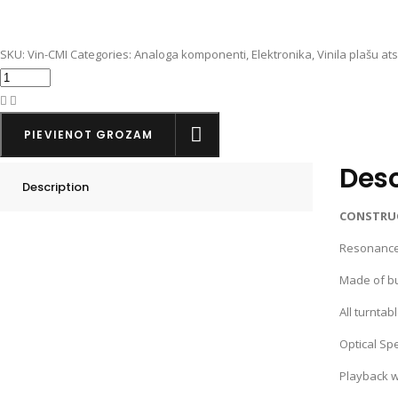
SKU:
Vin-CMI
Categories:
Analoga komponenti
,
Elektronika
,
Vinila plašu at
Clearaudio
master
innovation
PIEVIENOT GROZAM
daudzums
Desc
Description
CONSTRUC
Resonance
Made of bu
All turntab
Optical Sp
Playback w