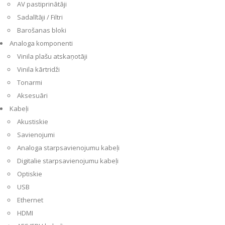
AV pastiprinātāji
Sadalītāji / Filtri
Barošanas bloki
Analoga komponenti
Vinila plašu atskaņotāji
Vinila kārtridži
Tonarmi
Aksesuāri
Kabeļi
Akustiskie
Savienojumi
Analoga starpsavienojumu kabeļi
Digitalie starpsavienojumu kabeļi
Optiskie
USB
Ethernet
HDMI