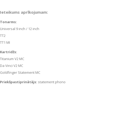
Ieteikums aprīkojumam:
Tonarms:
Universal 9 inch / 12 inch
TT2
TT1 MI
Kartridžs:
Titanium V2 MC
Da Vinci V2 MC
Goldfinger Statement MC
Priekšpastiprinātājs:
statement phono