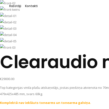
Ražotāji
Kontakti
Clearaudio 
€
29000.00
Top kategorijas vinila plašu atskaņotājs, jostas piedziņa atvienota no 70
479x425x485 mm, svars 60kg.
Komplektā nav ieklāuts tonearms un tonearma galviņa.