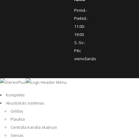
Pirmd.-
Piektd.:
11:00-
19:00
S.-Sv.:
Pēc
vienošanās
Komplekti
Akustiskās sistēmas
Grīdas
Plaukta
Centrāla kanāla skaļruņi
Sienas