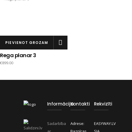
PIEVIENOT GROZAM
Rega planar 3
€
899.00
Informācija
Kontakti
Rekvizīti
Sadarbība
Adrese:
EASYWAY.LV
ar
Baznīcas
SIA