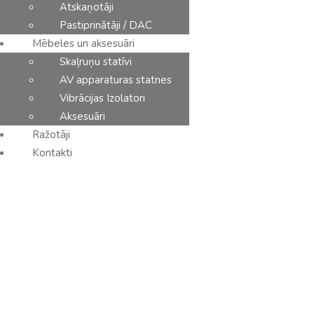
Atskaņotāji
Pastiprinātāji / DAC
Mēbeles un aksesuāri
Skaļruņu statīvi
AV apparaturas statnes
Vibrācijas Izolatori
Aksesuāri
Ražotāji
Kontakti
PIEVIENOT GROZAM
IsoAcoustics Aperta 300