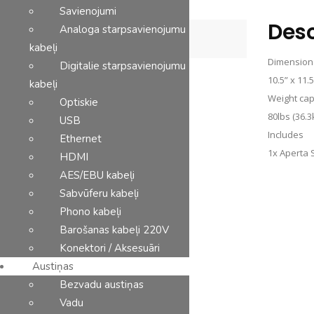
daudzums
Savienojumi
Desc
Analoga starpsavienojumu
Description
kabeļi
Dimensions
Digitalie starpsavienojumu
10.5” x 11
kabeļi
Weight cap
Optiskie
80lbs (36.3
USB
Includes
Ethernet
1x Aperta 
HDMI
Saistītie produkti
AES/EBU kabeļi
Sabvūferu kabeļi
Phono kabeļi
Barošanas kabeļi 220V
Konektori / Aksesuāri
Austiņas
Bezvadu austiņas
Vadu