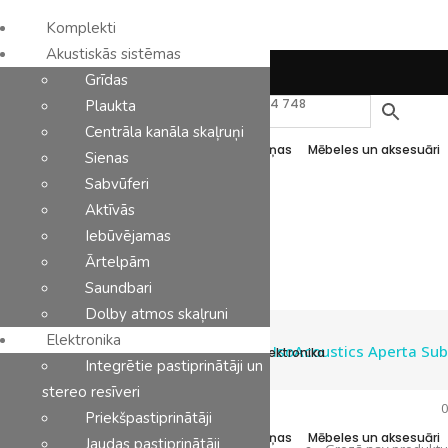
Komplekti
Akustiskās sistēmas
Latviešu
Grīdas
Komplekti
Akustiskās sistēmas
Elektronika
+371 27 875 475
+371 25 474 748
Plaukta
Centrāla kanāla skaļruņi
P.-Pk.: 11:00-19:00 | S.-Sv.: Zvaniet!
Analoga komponenti
Kabeļi
Austiņas
Mēbeles un aksesuāri
Sienas
Sabvūferi
Aktīvās
Ražotāji
Kontakti
Iebūvējamas
Ārtelpām
Saundbari
Dolby atmos skaļruni
Elektronika
StereoPlus
/
IsoAcoustics Aperta Sub
Komplekti
Akustiskās sistēmas
Elektronika
Integrētie pastiprinātāji un
stereo resīveri
0
Priekšpastiprinātāji
Analoga komponenti
Kabeļi
Austiņas
Mēbeles un aksesuāri
Jaudas pastiprinātāji