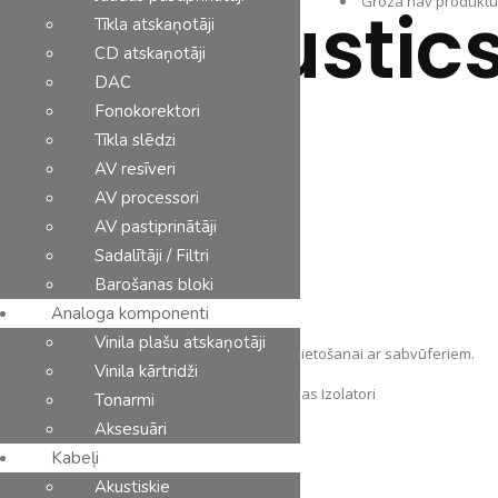
Grozā nav produktu
IsoAcoustic
Tīkla atskaņotāji
CD atskaņotāji
DAC
Ražotāji
Kontakti
Fonokorektori
€
179.00
Tīkla slēdzi
AV resīveri
AV processori
AV pastiprinātāji
Sadalītāji / Filtri
Barošanas bloki
Analoga komponenti
Vinila plašu atskaņotāji
Pretvibrācijas izolācijas paliktnis. Paredzēts lietošanai ar s
abvūferiem
.
Vinila kārtridži
SKU:
AkS-St-Ak-IsAk-AprtSb
Category:
Vibrācijas Izolatori
Tonarmi
IsoAcoustics
Aksesuāri
Aperta
Kabeļi
Sub
Akustiskie
PIEVIENOT GROZAM