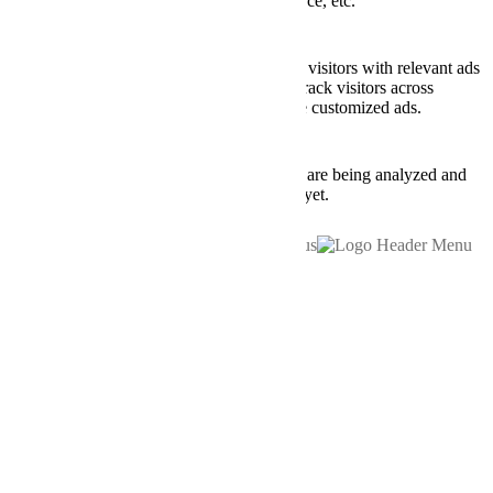
number of visitors, bounce rate, traffic source, etc.
Advertisement
Advertisement
Advertisement cookies are used to provide visitors with relevant ads
and marketing campaigns. These cookies track visitors across
websites and collect information to provide customized ads.
Others
Others
Other uncategorized cookies are those that are being analyzed and
have not been classified into a category as yet.
SAVE & ACCEPT