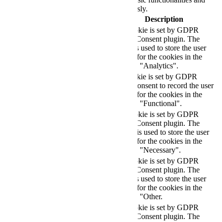
security features of the website, anonymously.
Cookie
Duration
Description
This cookie is set by GDPR
Cookie Consent plugin. The
cookielawinfo-
11
cookie is used to store the user
checkbox-analytics
months
consent for the cookies in the
category "Analytics".
The cookie is set by GDPR
cookielawinfo-
11
cookie consent to record the user
checkbox-functional
months
consent for the cookies in the
category "Functional".
This cookie is set by GDPR
Cookie Consent plugin. The
cookielawinfo-
11
cookies is used to store the user
checkbox-necessary
months
consent for the cookies in the
category "Necessary".
This cookie is set by GDPR
Cookie Consent plugin. The
cookielawinfo-
11
cookie is used to store the user
checkbox-others
months
consent for the cookies in the
category "Other.
This cookie is set by GDPR
cookielawinfo-
Cookie Consent plugin. The
11