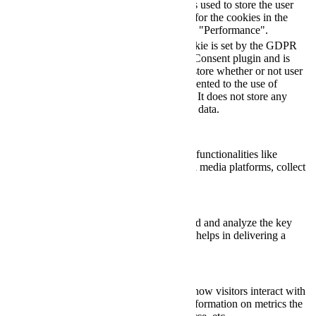
checkbox-
cookie is used to store the user
months
performance
consent for the cookies in the
category "Performance".
The cookie is set by the GDPR
Cookie Consent plugin and is
11
used to store whether or not user
viewed_cookie_policy
months
has consented to the use of
cookies. It does not store any
personal data.
Functional
Functional
Functional cookies help to perform certain functionalities like
sharing the content of the website on social media platforms, collect
feedbacks, and other third-party features.
Performance
Performance
Performance cookies are used to understand and analyze the key
performance indexes of the website which helps in delivering a
better user experience for the visitors.
Analytics
Analytics
Analytical cookies are used to understand how visitors interact with
the website. These cookies help provide information on metrics the