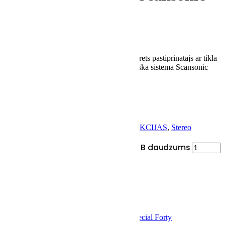
MB 5 B
€
13049.00
€
10990.00
Komplektā iekļauti Naim Uniti Nova integrēts pastiprinātājs ar tikla
atskaņotāja funkciju un 2.5-virzienu akustiskā sistēma Scansonic
MB5 B.
Naim Uniti Nova
Scansonic MB 5 B
SKU:
Komp-NUN-SMB5B
Categories:
AKCIJAS
,
Stereo
komplekti
Naim Uniti Nova + Scansonic MB 5 B daudzums
PIEVIENOT GROZAM
Saistītie produkti
Akcija!