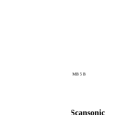
Phono kabeļi
Barošanas kabeļi 220V
Konektori / Aksesuāri
Austiņas
Bezvadu austiņas
Vadu
Atskaņotāji
Pastiprinātāji / DAC
Mēbeles un aksesuāri
Skaļruņu statīvi
AV apparaturas statnes
Vibrācijas Izolatori
Aksesuāri
Ražotāji
Kontakti
StereoPlus
/
Naim Uniti Nova + Scansonic MB 5 B
Akcija!
Naim Uniti Nova + Scansonic