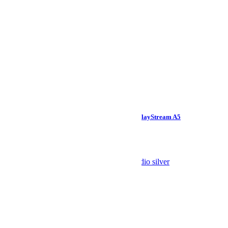
PIEVIENOT GROZAM
Monitor audio silver 500 7g + Advance PlayStream A5
€
3990.00
€
3050.00
Akcija!