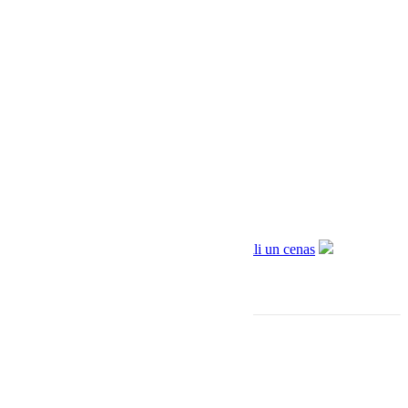
PIEVIENOT GROZAM
Monitor audio silver 500 7g + Hegel h95
€
4495.00
€
3390.00
Informācija
Sadarbība ar Aizdevums.lv
Piegāde un apmaksa
Privātuma politika
Lietošanas noteikumi