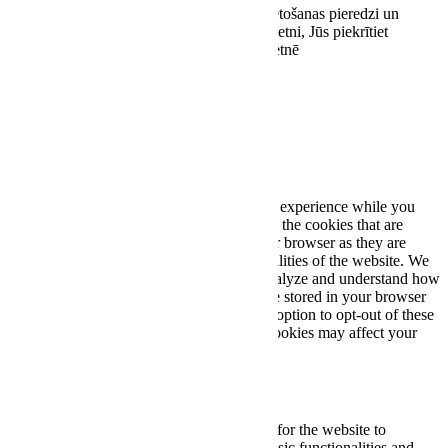
Šī vietne izmanto sīkdatnes, lai uzlabotu lietošanas pieredzi un
optimizētu tās darbību. Turpinot lietot šo vietni, Jūs piekrītiet
sīkdatņu lietošanai stereoplus.lv tīmekļa vietnē
Piekrītu
Close
Privacy Overview
This website uses cookies to improve your experience while you
navigate through the website. Out of these, the cookies that are
categorized as necessary are stored on your browser as they are
essential for the working of basic functionalities of the website. We
also use third-party cookies that help us analyze and understand how
you use this website. These cookies will be stored in your browser
only with your consent. You also have the option to opt-out of these
cookies. But opting out of some of these cookies may affect your
browsing experience.
Necessary
Necessary
Always Enabled
Necessary cookies are absolutely essential for the website to
function properly. These cookies ensure basic functionalities and