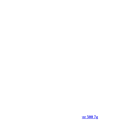
PIEVIENOT GROZAM
Primare i15 Prisma + Monitor Audio silver 500 7g
€
4650.00
€
3450.00