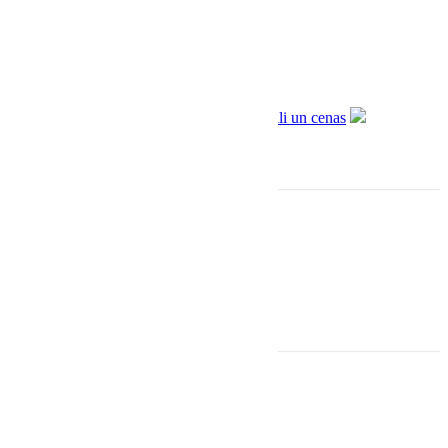
Informācija
Sadarbība ar Aizdevums.lv
Piegāde un apmaksa
Privātuma politika
Lietošanas noteikumi
Kontakti
Adrese: Baznīcas iela 31, Rīga
(ieeja no Ģertrūdes 6)
: +371 27 875 475