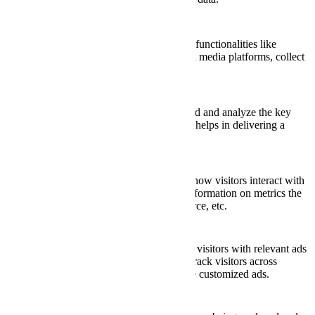
Functional
Functional
Functional cookies help to perform certain functionalities like
sharing the content of the website on social media platforms, collect
feedbacks, and other third-party features.
Performance
Performance
Performance cookies are used to understand and analyze the key
performance indexes of the website which helps in delivering a
better user experience for the visitors.
Analytics
Analytics
Analytical cookies are used to understand how visitors interact with
the website. These cookies help provide information on metrics the
number of visitors, bounce rate, traffic source, etc.
Advertisement
Advertisement
Advertisement cookies are used to provide visitors with relevant ads
and marketing campaigns. These cookies track visitors across
websites and collect information to provide customized ads.
Others
Others