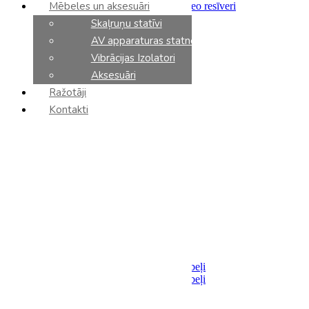
Mēbeles un aksesuāri
Integrētie pastiprinātāji un stereo resīveri
Priekšpastiprinātāji
Skaļruņu statīvi
Jaudas pastiprinātāji
AV apparaturas statnes
Tīkla atskaņotāji
CD atskaņotāji
Vibrācijas Izolatori
DAC
Aksesuāri
Fonokorektori
Ražotāji
Tīkla slēdzi
AV resīveri
Kontakti
AV processori
AV pastiprinātāji
Sadalītāji / Filtri
Barošanas bloki
Analoga komponenti
Vinila plašu atskaņotāji
Vinila kārtridži
Tonarmi
Aksesuāri
Kabeļi
Akustiskie
Savienojumi
Analoga starpsavienojumu kabeļi
Digitalie starpsavienojumu kabeļi
Optiskie
USB