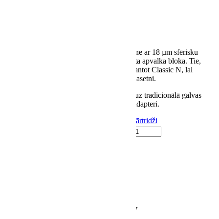
SPU Classic N ir Moving Coil (MC) kasetne ar 18 µm sfērisku
irbules profilu, kas tiek pārdota bez integrēta apvalka bloka. Tie,
kuriem ir vintage SPU tipa galvas, var izmantot Classic N, lai
atjaunotu autentisku un funkcionālu SPU kasetni.
Klausītāji, kuri vēlas uzstādīt SPU Classic uz tradicionālā galvas
apvalka, var to izdarīt, izmantojot SPU N adapteri.
SKU:
VK-O-SPU-C-N
Category:
Vinila kārtridži
Ortofon SPU Classic N daudzums
PIEVIENOT GROZAM
Description
Description
Channel balance at 1 kHz
1 dB
Output voltage at 1 kHz, 5cm/sec
0.2 mV
Channel separation at 1 kHz
20 dB