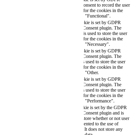
cookielawinfo-
11
cookie consent to record the user
checkbox-functional
months
consent for the cookies in the
category "Functional".
This cookie is set by GDPR
Cookie Consent plugin. The
cookielawinfo-
11
cookies is used to store the user
checkbox-necessary
months
consent for the cookies in the
category "Necessary".
This cookie is set by GDPR
Cookie Consent plugin. The
cookielawinfo-
11
cookie is used to store the user
checkbox-others
months
consent for the cookies in the
category "Other.
This cookie is set by GDPR
cookielawinfo-
Cookie Consent plugin. The
11
checkbox-
cookie is used to store the user
months
performance
consent for the cookies in the
category "Performance".
The cookie is set by the GDPR
Cookie Consent plugin and is
11
used to store whether or not user
viewed_cookie_policy
months
has consented to the use of
cookies. It does not store any
personal data.