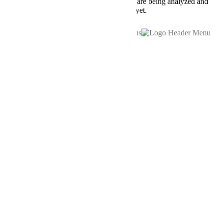
Other uncategorized cookies are those that are being analyzed and
have not been classified into a category as yet.
SAVE & ACCEPT