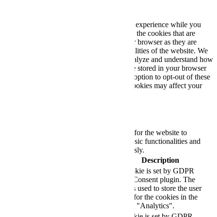
Privacy Overview
This website uses cookies to improve your experience while you
navigate through the website. Out of these, the cookies that are
categorized as necessary are stored on your browser as they are
essential for the working of basic functionalities of the website. We
also use third-party cookies that help us analyze and understand how
you use this website. These cookies will be stored in your browser
only with your consent. You also have the option to opt-out of these
cookies. But opting out of some of these cookies may affect your
browsing experience.
Necessary
Necessary
Always Enabled
Necessary cookies are absolutely essential for the website to
function properly. These cookies ensure basic functionalities and
security features of the website, anonymously.
Cookie
Duration
Description
This cookie is set by GDPR
Cookie Consent plugin. The
cookielawinfo-
11
cookie is used to store the user
checkbox-analytics
months
consent for the cookies in the
category "Analytics".
The cookie is set by GDPR