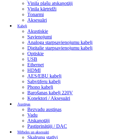
Vinila plašu atskaņotāji
Vinila kārtridži
Tonarmi
Aksesuāri
Kabeļi
Akustiskie
Savienojumi
Analoga starpsavienojumu kabeļi
Digitalie starpsavienojumu kabeļi
Optiskie
USB
Ethernet
HDMI
AES/EBU kabeļi
Sabvūferu kabeļi
Phono kabeļi
Barošanas kabeļi 220V
Konektori / Aksesuāri
Austiņas
Bezvadu austiņas
Vadu
Atskaņotāji
Pastiprinātāji / DAC
Mēbeles un aksesuāri
Skaļruņu statīvi