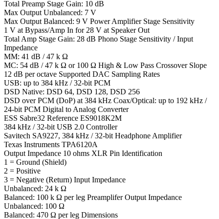
Total Preamp Stage Gain: 10 dB
Max Output Unbalanced: 7 V
Max Output Balanced: 9 V Power Amplifier Stage Sensitivity
1 V at Bypass/Amp In for 28 V at Speaker Out
Total Amp Stage Gain: 28 dB Phono Stage Sensitivity / Input
Impedance
MM: 41 dB / 47 k Ω
MC: 54 dB / 47 k Ω or 100 Ω High & Low Pass Crossover Slope
12 dB per octave Supported DAC Sampling Rates
USB: up to 384 kHz / 32-bit PCM
DSD Native: DSD 64, DSD 128, DSD 256
DSD over PCM (DoP) at 384 kHz Coax/Optical: up to 192 kHz /
24-bit PCM Digital to Analog Converter
ESS Sabre32 Reference ES9018K2M
384 kHz / 32-bit USB 2.0 Controller
Savitech SA9227, 384 kHz / 32-bit Headphone Amplifier
Texas Instruments TPA6120A
Output Impedance 10 ohms XLR Pin Identification
1 = Ground (Shield)
2 = Positive
3 = Negative (Return) Input Impedance
Unbalanced: 24 k Ω
Balanced: 100 k Ω per leg Preamplifer Output Impedance
Unbalanced: 100 Ω
Balanced: 470 Ω per leg Dimensions