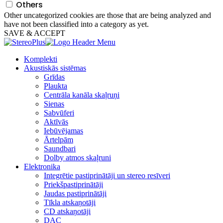
Others
Other uncategorized cookies are those that are being analyzed and
have not been classified into a category as yet.
SAVE & ACCEPT
Komplekti
Akustiskās sistēmas
Grīdas
Plaukta
Centrāla kanāla skaļruņi
Sienas
Sabvūferi
Aktīvās
Iebūvējamas
Ārtelpām
Saundbari
Dolby atmos skaļruni
Elektronika
Integrētie pastiprinātāji un stereo resīveri
Priekšpastiprinātāji
Jaudas pastiprinātāji
Tīkla atskaņotāji
CD atskaņotāji
DAC