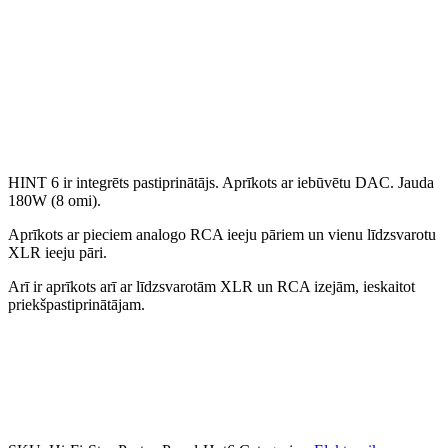
HINT 6 ir integrēts pastiprinātājs. Aprīkots ar iebūvētu DAC. Jauda
180W (8 omi).
Aprīkots ar pieciem analogo RCA ieeju pāriem un vienu līdzsvarotu
XLR ieeju pāri.
Arī ir aprīkots arī ar līdzsvarotām XLR un RCA izejām, ieskaitot
priekšpastiprinātājam.