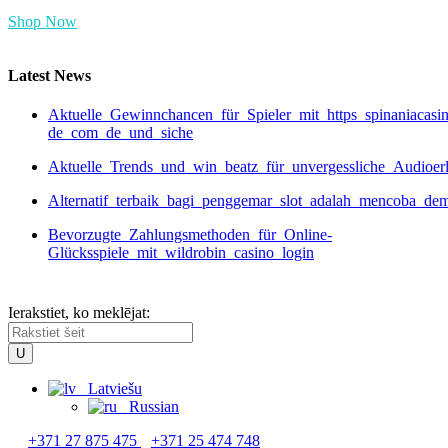
Shop Now
Latest News
Aktuelle_Gewinnchancen_für_Spieler_mit_https_spinaniacasi
de_com_de_und_siche
Aktuelle_Trends_und_win_beatz_für_unvergessliche_Audioer
Alternatif_terbaik_bagi_penggemar_slot_adalah_mencoba_de
Bevorzugte_Zahlungsmethoden_für_Online-
Glücksspiele_mit_wildrobin_casino_login
Ierakstiet, ko meklējat:
Latviešu
Russian
+371 27 875 475
+371 25 474 748