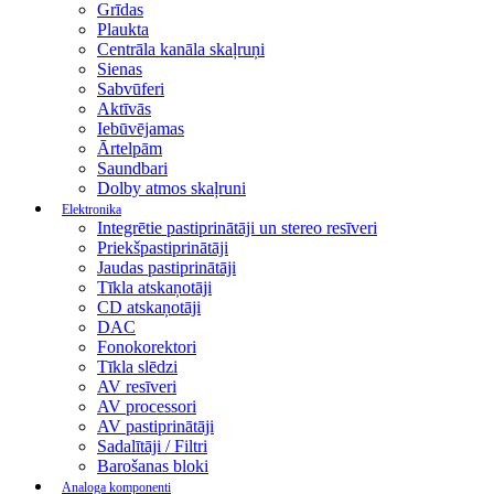
Grīdas
Plaukta
Centrāla kanāla skaļruņi
Sienas
Sabvūferi
Aktīvās
Iebūvējamas
Ārtelpām
Saundbari
Dolby atmos skaļruni
Elektronika
Integrētie pastiprinātāji un stereo resīveri
Priekšpastiprinātāji
Jaudas pastiprinātāji
Tīkla atskaņotāji
CD atskaņotāji
DAC
Fonokorektori
Tīkla slēdzi
AV resīveri
AV processori
AV pastiprinātāji
Sadalītāji / Filtri
Barošanas bloki
Analoga komponenti