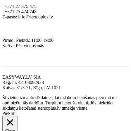
: +371 27 875 475
: +371 25 474 748
E-pasts: info@stereoplus.lv
Darba laiks
Pirmd.-Piektd.: 11:00-19:00
S.-Sv.: Pēc vienošanās
Rekvizīti
EASYWAY.LV SIA
Reģ. nr. 42103092938
Kaivas 31/3-71, Rīga, LV-1021
Šī vietne izmanto sīkdatnes, lai uzlabotu lietošanas pieredzi un
optimizētu tās darbību. Turpinot lietot šo vietni, Jūs piekrītiet
sīkdatņu lietošanai stereoplus.lv tīmekļa vietnē
Piekrītu
Close