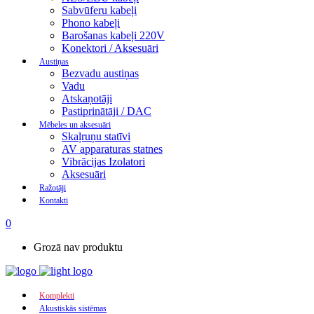
Sabvūferu kabeļi
Phono kabeļi
Barošanas kabeļi 220V
Konektori / Aksesuāri
Austiņas
Bezvadu austiņas
Vadu
Atskaņotāji
Pastiprinātāji / DAC
Mēbeles un aksesuāri
Skaļruņu statīvi
AV apparaturas statnes
Vibrācijas Izolatori
Aksesuāri
Ražotāji
Kontakti
0
Grozā nav produktu
Komplekti
Akustiskās sistēmas