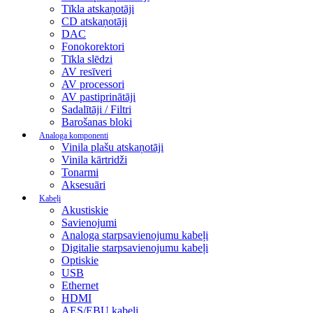
Tīkla atskaņotāji
CD atskaņotāji
DAC
Fonokorektori
Tīkla slēdzi
AV resīveri
AV processori
AV pastiprinātāji
Sadalītāji / Filtri
Barošanas bloki
Analoga komponenti
Vinila plašu atskaņotāji
Vinila kārtridži
Tonarmi
Aksesuāri
Kabeļi
Akustiskie
Savienojumi
Analoga starpsavienojumu kabeļi
Digitalie starpsavienojumu kabeļi
Optiskie
USB
Ethernet
HDMI
AES/EBU kabeļi