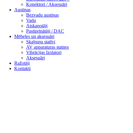
Konektori / Aksesuāri
Austiņas
Bezvadu austiņas
Vadu
Atskaņotāji
Pastiprinātāji / DAC
Mēbeles un aksesuāri
Skaļruņu statīvi
AV apparaturas statnes
Vibrācijas Izolatori
Aksesuāri
Ražotāji
Kontakti