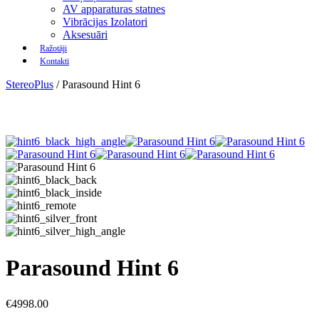
AV apparaturas statnes
Vibrācijas Izolatori
Aksesuāri
Ražotāji
Kontakti
StereoPlus
/
Parasound Hint 6
Parasound Hint 6
€
4998.00