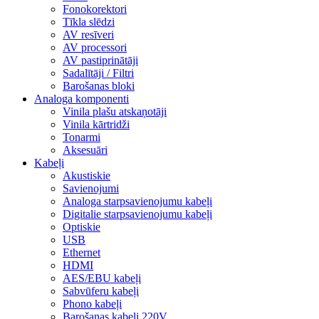
Fonokorektori
Tīkla slēdzi
AV resīveri
AV processori
AV pastiprinātāji
Sadalītāji / Filtri
Barošanas bloki
Analoga komponenti
Vinila plašu atskaņotāji
Vinila kārtridži
Tonarmi
Aksesuāri
Kabeļi
Akustiskie
Savienojumi
Analoga starpsavienojumu kabeļi
Digitalie starpsavienojumu kabeļi
Optiskie
USB
Ethernet
HDMI
AES/EBU kabeļi
Sabvūferu kabeļi
Phono kabeļi
Barošanas kabeļi 220V