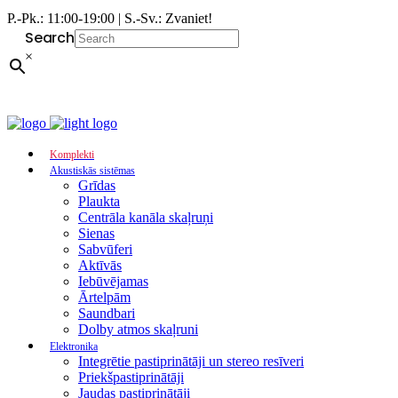
P.-Pk.: 11:00-19:00 | S.-Sv.: Zvaniet!
Search
×
Komplekti
Akustiskās sistēmas
Grīdas
Plaukta
Centrāla kanāla skaļruņi
Sienas
Sabvūferi
Aktīvās
Iebūvējamas
Ārtelpām
Saundbari
Dolby atmos skaļruni
Elektronika
Integrētie pastiprinātāji un stereo resīveri
Priekšpastiprinātāji
Jaudas pastiprinātāji