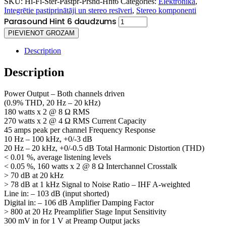
SKU:
Hi-Fi-Ster-Pastpr-Prsnd-Hnt6
Categories:
Elektronika
,
Integrētie pastiprinātāji un stereo resīveri
,
Stereo komponenti
Parasound Hint 6 daudzums
PIEVIENOT GROZAM
Description
Description
Power Output – Both channels driven
(0.9% THD, 20 Hz – 20 kHz)
180 watts x 2 @ 8 Ω RMS
270 watts x 2 @ 4 Ω RMS Current Capacity
45 amps peak per channel Frequency Response
10 Hz – 100 kHz, +0/-3 dB
20 Hz – 20 kHz, +0/-0.5 dB Total Harmonic Distortion (THD)
< 0.01 %, average listening levels
< 0.05 %, 160 watts x 2 @ 8 Ω Interchannel Crosstalk
> 70 dB at 20 kHz
> 78 dB at 1 kHz Signal to Noise Ratio – IHF A-weighted
Line in: – 103 dB (input shorted)
Digital in: – 106 dB Amplifier Damping Factor
> 800 at 20 Hz Preamplifier Stage Input Sensitivity
300 mV in for 1 V at Preamp Output jacks