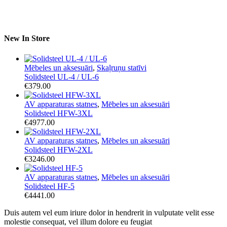
New In Store
Mēbeles un aksesuāri
,
Skaļruņu statīvi
Solidsteel UL-4 / UL-6
€
379.00
AV apparaturas statnes
,
Mēbeles un aksesuāri
Solidsteel HFW-3XL
€
4977.00
AV apparaturas statnes
,
Mēbeles un aksesuāri
Solidsteel HFW-2XL
€
3246.00
AV apparaturas statnes
,
Mēbeles un aksesuāri
Solidsteel HF-5
€
4441.00
Duis autem vel eum iriure dolor in hendrerit in vulputate velit esse
molestie consequat, vel illum dolore eu feugiat