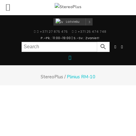
Latviešu
+371 27 875 475
+371 25 474 748
P.-Pk.: 11:00-19:00 | S.-Sv.: Zvaniet!
StereoPlus
/
Plinius RM-10