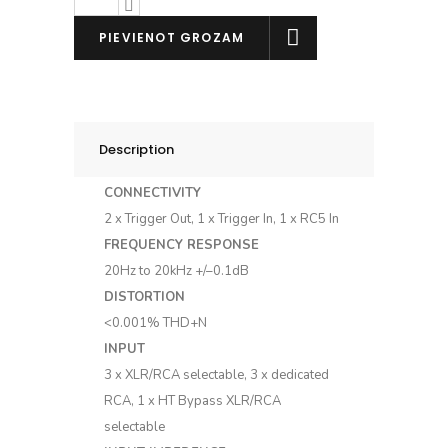
RM-
10
PIEVIENOT GROZAM
daudzums
Description
CONNECTIVITY
2 x Trigger Out, 1 x Trigger In, 1 x RC5 In
FREQUENCY RESPONSE
20Hz to 20kHz +/–0.1dB
DISTORTION
<0.001% THD+N
INPUT
3 x XLR/RCA selectable, 3 x dedicated
RCA, 1 x HT Bypass XLR/RCA
selectable