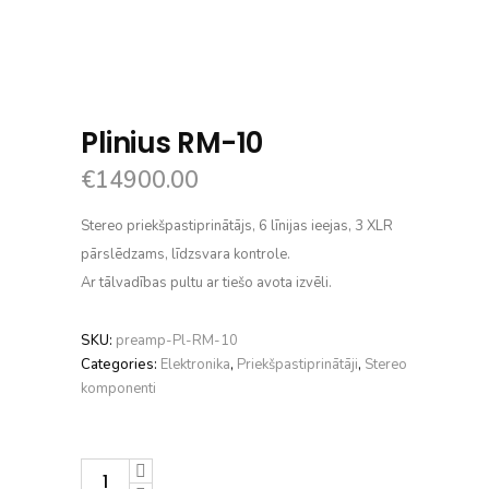
Plinius RM-10
€
14900.00
Stereo priekšpastiprinātājs, 6 līnijas ieejas, 3 XLR
pārslēdzams, līdzsvara kontrole.
Ar tālvadības pultu ar tiešo avota izvēli.
SKU:
preamp-Pl-RM-10
Categories:
Elektronika
,
Priekšpastiprinātāji
,
Stereo
komponenti
Plinius