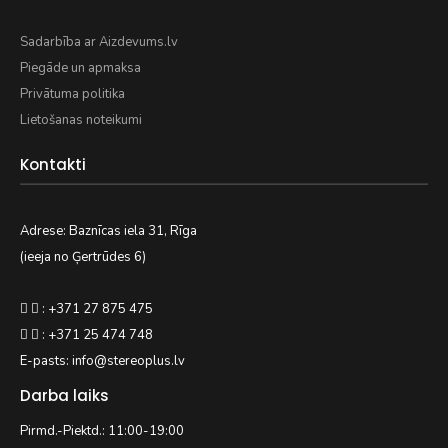
Sadarbība ar Aizdevums.lv
Piegāde un apmaksa
Privātuma politika
Lietošanas noteikumi
Kontakti
Adrese: Baznīcas iela 31, Rīga
(ieeja no Ģertrūdes 6)
: +371 27 875 475
: +371 25 474 748
E-pasts: info@stereoplus.lv
Darba laiks
Pirmd.-Piektd.: 11:00-19:00