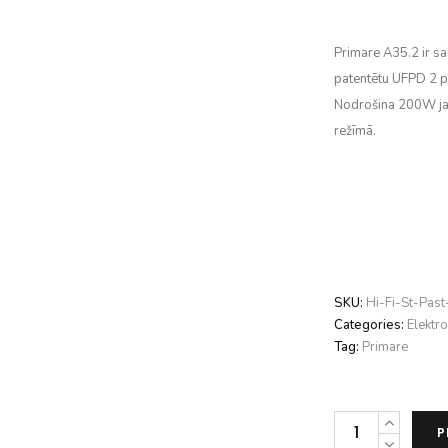
Primare A35.2 ir sa
patentētu UFPD 2 p
Nodrošina 200W jau
režīmā.
SKU:
Hi-Fi-St-Pas
Categories:
Elektro
Tag:
Primare
Primare
P