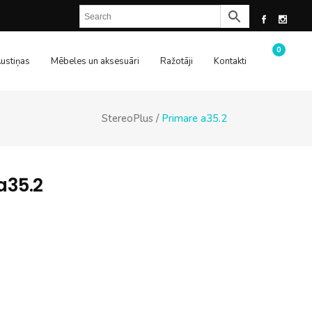
0
ustiņas
Mēbeles un aksesuāri
Ražotāji
Kontakti
StereoPlus
/
Primare a35.2
a35.2