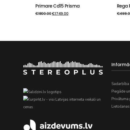
Primare Cd15 Prisma
Rega 
PIEVIENOT GROZAM
PIE
€
1800.00
€
1749.00
€
499.0
Informā
Sadarbība 
Piegāde u
Privātuma p
Lietošanas