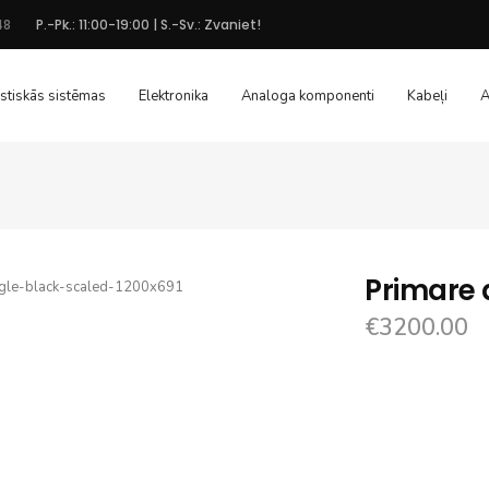
48
P.-Pk.: 11:00-19:00 | S.-Sv.: Zvaniet!
stiskās sistēmas
Elektronika
Analoga komponenti
Kabeļi
A
Primare 
€
3200.00