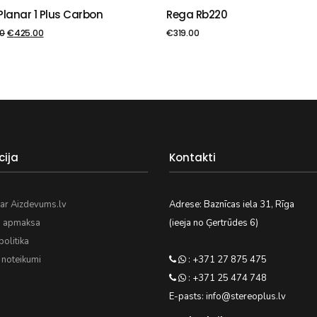
Planar 1 Plus Carbon
Rega Rb220
VIENOT GROZAM
PIEVIENOT GROZAM
0
€
425.00
€
319.00
cija
Kontakti
ar Aizdevums.lv
Adrese: Baznīcas iela 31, Rīga
n apmaksa
(ieeja no Ģertrūdes 6)
olitika
 noteikumi
: +371 27 875 475
: +371 25 474 748
E-pasts: info@stereoplus.lv