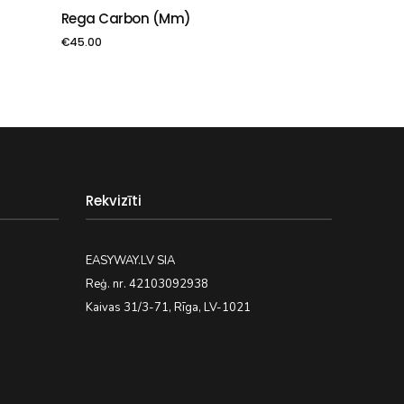
Rega Carbon (mm)
PIEVIENOT GROZAM
€
45.00
Rekvizīti
EASYWAY.LV SIA
Reģ. nr. 42103092938
Kaivas 31/3-71, Rīga, LV-1021