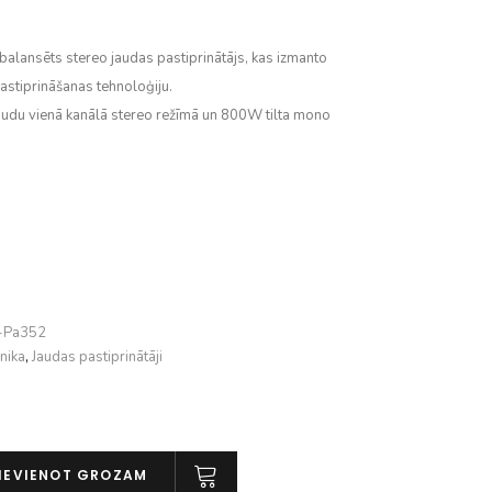
balansēts stereo jaudas pastiprinātājs, kas izmanto
astiprināšanas tehnoloģiju.
du vienā kanālā stereo režīmā un 800W tilta mono
t-Pa352
nika
,
Jaudas pastiprinātāji
IEVIENOT GROZAM