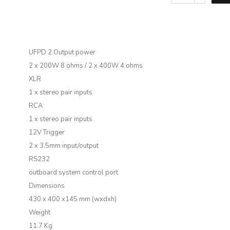
a35.2
daudzums
UFPD 2 Output power
2 x 200W 8 ohms / 2 x 400W 4 ohms
XLR
1 x stereo pair inputs
RCA
1 x stereo pair inputs
12V Trigger
2 x 3.5mm input/output
RS232
outboard system control port
Dimensions
430 x 400 x145 mm (wxdxh)
Weight
11.7 Kg