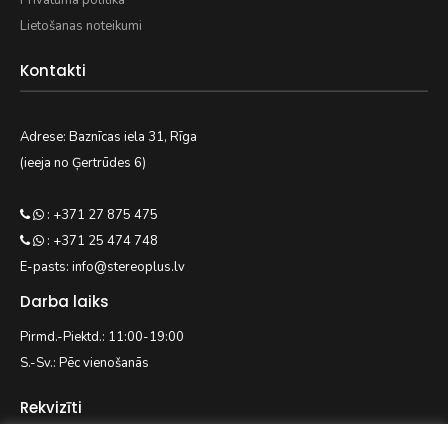
Privātuma politika
Lietošanas noteikumi
Kontakti
Adrese: Baznīcas iela 31, Rīga
(ieeja no Ģertrūdes 6)
: +371 27 875 475
: +371 25 474 748
E-pasts: info@stereoplus.lv
Darba laiks
Pirmd.-Piektd.: 11:00-19:00
S.-Sv.: Pēc vienošanās
Rekvizīti