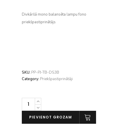
Divkāršā mono balansēta lampu fono
priekšpastiprinātājs
SKU:
PP-PJ-TB-DS3B
Category:
Priekšpastiprinātāji
Pro-
Ject
Tube
PIEVIENOT GROZAM
Box
DS3