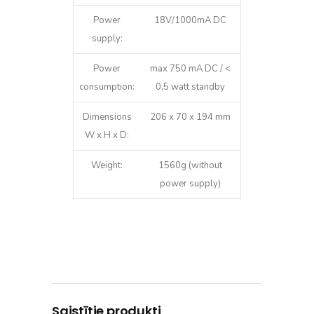
Power
18V/1000mA DC
supply:
Power
max 750 mA DC / <
consumption:
0,5 watt standby
Dimensions
206 x 70 x 194 mm
W x H x D:
Weight:
1560g (without
power supply)
Saistītie produkti