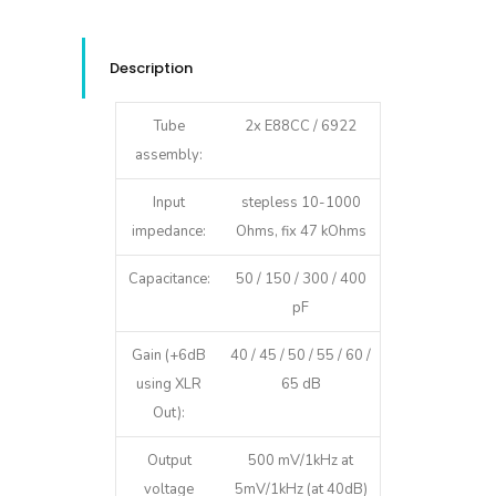
B
daudzums
Description
Tube
2x E88CC / 6922
assembly:
Input
stepless 10-1000
impedance:
Ohms, fix 47 kOhms
Capacitance:
50 / 150 / 300 / 400
pF
Gain (+6dB
40 / 45 / 50 / 55 / 60 /
using XLR
65 dB
Out):
Output
500 mV/1kHz at
voltage
5mV/1kHz (at 40dB)