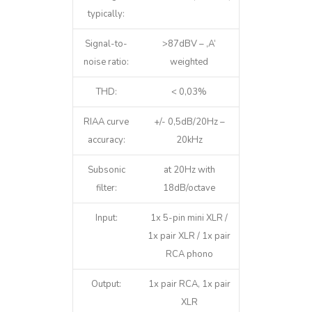
typically:
Signal-to-
>87dBV – ‚A‘
noise ratio:
weighted
THD:
< 0,03%
RIAA curve
+/- 0,5dB/20Hz –
accuracy:
20kHz
Subsonic
at 20Hz with
filter:
18dB/octave
Input:
1x 5-pin mini XLR /
1x pair XLR / 1x pair
RCA phono
Output:
1x pair RCA, 1x pair
XLR