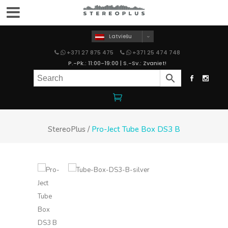
Latviešu
+371 27 875 475
+371 25 474 748
P.-Pk.: 11:00-19:00 | S.-Sv.: Zvaniet!
StereoPlus
/
Pro-Ject Tube Box DS3 B