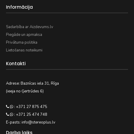
Informācija
Sadarbība ar Aizdevums.lv
Piegāde un apmaksa
Privātuma politika
Lietošanas noteikumi
Kontakti
Adrese: Baznīcas iela 31, Rīga
(ieeja no Ģertrūdes 6)
: +371 27 875 475
: +371 25 474 748
E-pasts: info@stereoplus.lv
Darba laiks