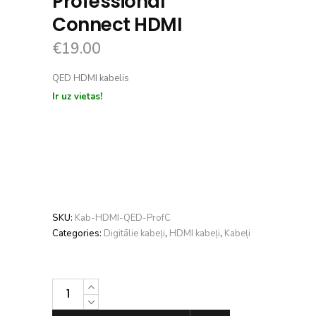
Professional
Connect HDMI
€
19.00
QED HDMI kabelis
Ir uz vietas!
SKU:
Kab-HDMI-QED-ProfC
Categories:
Digitālie kabeļi
,
HDMI kabeļi
,
Kabeļi
QED
Professional