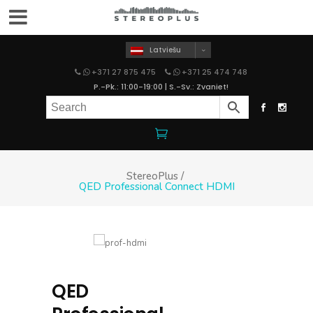
Latviešu
+371 27 875 475
+371 25 474 748
P.-Pk.: 11:00-19:00 | S.-Sv.: Zvaniet!
StereoPlus
/
QED Professional Connect HDMI
QED