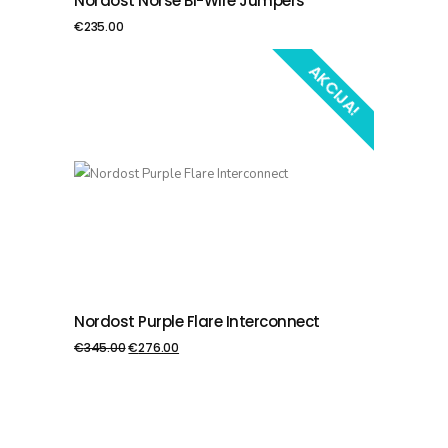
Nordost Norse Bi-Wire Jumpers
PIEVIENOT GROZAM
€
235.00
AKCIJA!
Nordost Purple Flare Interconnect
PIEVIENOT GROZAM
€
345.00
€
276.00