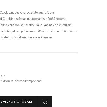
lock: zinātniska precizitāte audiofiliem
 Clock ir sistēmas uzlabošanas pēdējā robeža,
 tīkla veiktspējas uzlabojumus, kas nav sasniedzami
Silent Angel radīja Genesis GX kā izcilāko audiofilu Word
u sistēmu uz nākamo līmeni ar Genesis!
A-GX
lektronika
,
Stereo komponenti
IEVIENOT GROZAM