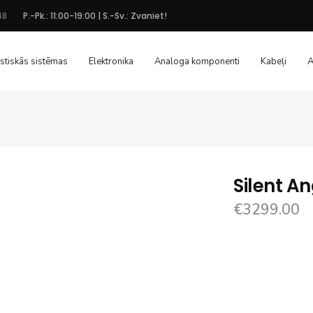
48
P.-Pk.: 11:00-19:00 | S.-Sv.: Zvaniet!
stiskās sistēmas
Elektronika
Analoga komponenti
Kabeļi
A
Silent A
€
3299.00