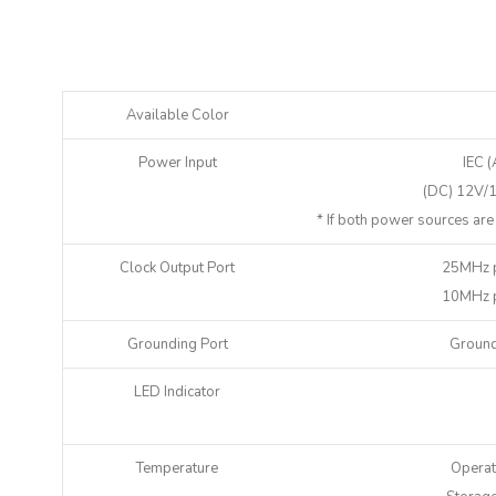
Genesis
GX
daudzums
Available Color
Power Input
IEC 
(DC) 12V/1
* If both power sources are
Clock Output Port
25MHz p
10MHz p
Grounding Port
Ground
LED Indicator
Temperature
Operati