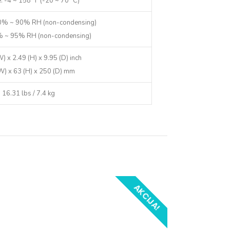
: -4 ~ 158 °F (-20 ~ 70 °C)
10% ~ 90% RH (non-condensing)
% ~ 95% RH (non-condensing)
) x 2.49 (H) x 9.95 (D) inch
W) x 63 (H) x 250 (D) mm
16.31 lbs / 7.4 kg
AKCIJA!