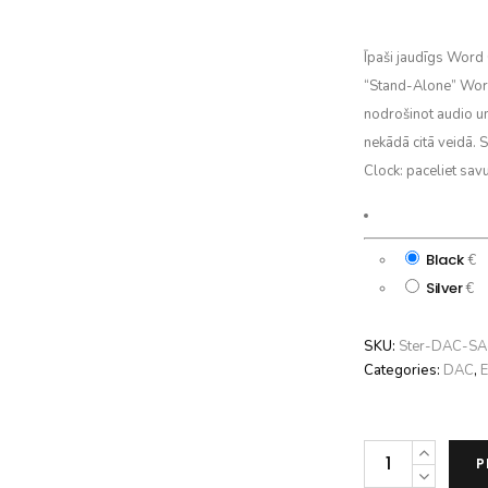
Īpaši jaudīgs Word C
“Stand-Alone” Word
nodrošinot audio un
nekādā citā veidā. 
Clock: paceliet sav
Black
€
Silver
€
SKU:
Ster-DAC-S
Categories:
DAC
,
E
Silent
P
Angel