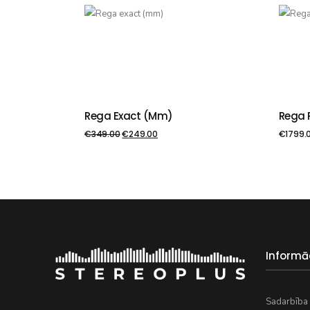
Rega Exact (mm)
Rega 
PIEVIENOT GROZAM
PIE
€
349.00
€
249.00
€
1799.
Informā
Sadarbība 