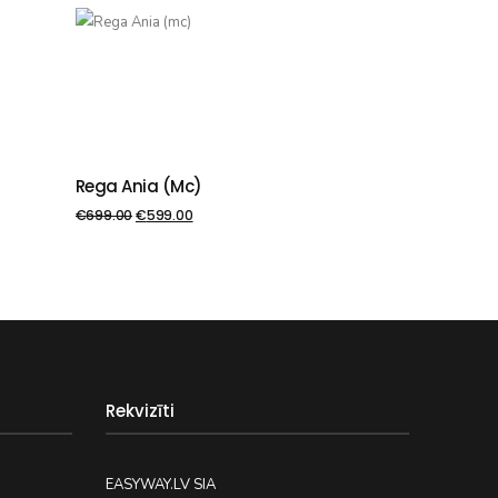
Rega Ania (mc)
PIEVIENOT GROZAM
€
699.00
€
599.00
Rekvizīti
EASYWAY.LV SIA