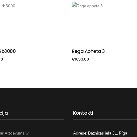
Rb3000
Rega Apheta 3
VIENOT GROZAM
PIEVIENOT GROZAM
00
€
1699.00
cija
Kontakti
ar Aizdevums.lv
Adrese: Baznīcas iela 31, Rīga