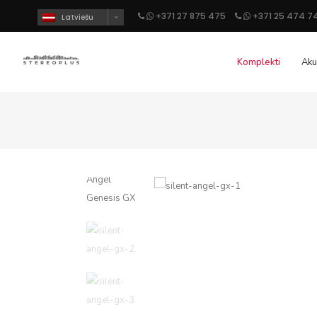
+371 27 875 475
+371 25 474 7
Latviešu
Komplekti
Aku