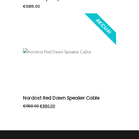
€
6815.00
AKCIJA!
Nordost Red Dawn Speaker Cable
PIEVIENOT GROZAM
€
1100.00
€
880.00