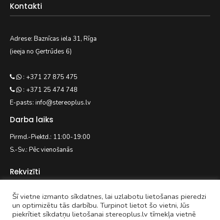
Kontakti
Adrese: Baznīcas iela 31, Rīga
(ieeja no Ģertrūdes 6)
: +371 27 875 475
: +371 25 474 748
E-pasts: info@stereoplus.lv
Darba laiks
Pirmd.-Piektd.: 11:00-19:00
S.-Sv.: Pēc vienošanās
Rekvizīti
Šī vietne izmanto sīkdatnes, lai uzlabotu lietošanas pieredzi
EASYWAY.LV SIA
un optimizētu tās darbību. Turpinot lietot šo vietni, Jūs
piekrītiet sīkdatņu lietošanai stereoplus.lv tīmekļa vietnē
Reģ. nr. 42103092938