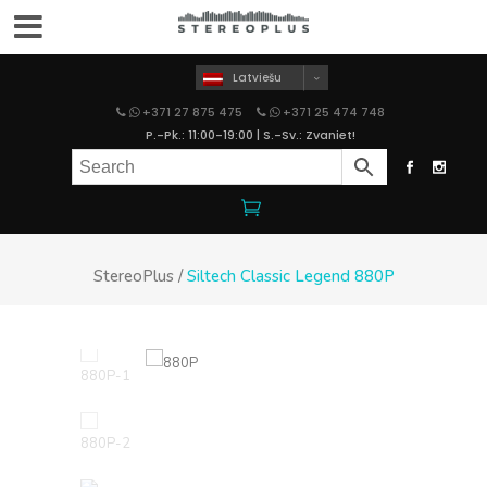
Latviešu
+371 27 875 475
+371 25 474 748
P.-Pk.: 11:00-19:00 | S.-Sv.: Zvaniet!
StereoPlus
/
Siltech Classic Legend 880P