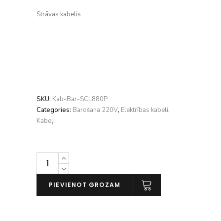
Strāvas kabelis
SKU:
Kab-Bar-SCL880P
Categories:
Barošana 220V
,
Elektrības kabeļi
,
Kabeļi
Siltech
Classic
Legend
PIEVIENOT GROZAM
880P
daudzums