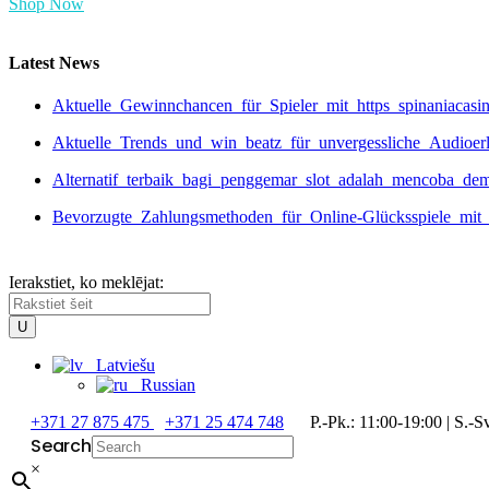
Shop Now
Latest News
Aktuelle_Gewinnchancen_für_Spieler_mit_https_spinaniacas
Aktuelle_Trends_und_win_beatz_für_unvergessliche_Audioer
Alternatif_terbaik_bagi_penggemar_slot_adalah_mencoba_de
Bevorzugte_Zahlungsmethoden_für_Online-Glücksspiele_mit_
Ierakstiet, ko meklējat:
Latviešu
Russian
+371 27 875 475
+371 25 474 748
P.-Pk.: 11:00-19:00 | S.-Sv
Search
×