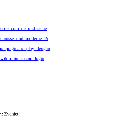
ino-de_com_de_und_siche
lebnisse_und_moderne_Pr
mo_pragmatic_play_dengan
wildrobin_casino_login
.: Zvaniet!