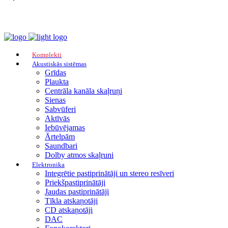
Komplekti
Akustiskās sistēmas
Grīdas
Plaukta
Centrāla kanāla skaļruņi
Sienas
Sabvūferi
Aktīvās
Iebūvējamas
Ārtelpām
Saundbari
Dolby atmos skaļruni
Elektronika
Integrētie pastiprinātāji un stereo resīveri
Priekšpastiprinātāji
Jaudas pastiprinātāji
Tīkla atskaņotāji
CD atskaņotāji
DAC