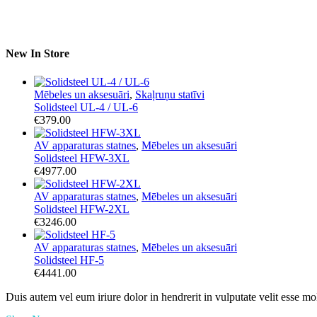
New In Store
Mēbeles un aksesuāri
,
Skaļruņu statīvi
Solidsteel UL-4 / UL-6
€
379.00
AV apparaturas statnes
,
Mēbeles un aksesuāri
Solidsteel HFW-3XL
€
4977.00
AV apparaturas statnes
,
Mēbeles un aksesuāri
Solidsteel HFW-2XL
€
3246.00
AV apparaturas statnes
,
Mēbeles un aksesuāri
Solidsteel HF-5
€
4441.00
Duis autem vel eum iriure dolor in hendrerit in vulputate velit esse mo