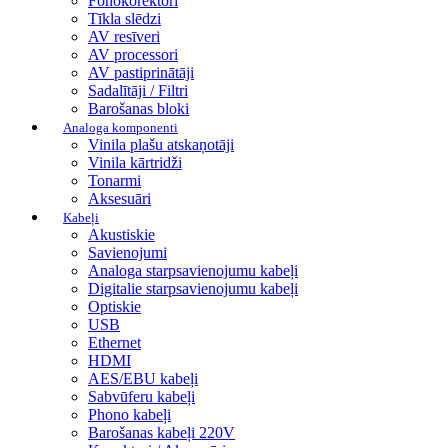
Fonokorektori
Tīkla slēdzi
AV resīveri
AV processori
AV pastiprinātāji
Sadalītāji / Filtri
Barošanas bloki
Analoga komponenti
Vinila plašu atskaņotāji
Vinila kārtridži
Tonarmi
Aksesuāri
Kabeļi
Akustiskie
Savienojumi
Analoga starpsavienojumu kabeļi
Digitalie starpsavienojumu kabeļi
Optiskie
USB
Ethernet
HDMI
AES/EBU kabeļi
Sabvūferu kabeļi
Phono kabeļi
Barošanas kabeļi 220V