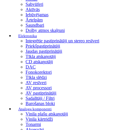
Sabvūferi
Aktīvās
Iebūvējamas
Ārtelpām
Saundbari
Dolby atmos skaļruni
Elektronika
Integrētie pastiprinātāji un stereo resīveri
Priekšpastiprinātāji
Jaudas pastiprinātāji
Tīkla atskaņotāji
CD atskaņotāji
DAC
Fonokorektori
Tīkla slēdzi
AV resīveri
AV processori
AV pastiprinātāji
Sadalītāji / Filtri
Barošanas bloki
Analoga komponenti
Vinila plašu atskaņotāji
Vinila kārtridži
Tonarmi
Aksesuāri