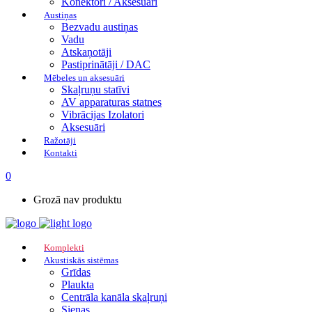
Konektori / Aksesuāri
Austiņas
Bezvadu austiņas
Vadu
Atskaņotāji
Pastiprinātāji / DAC
Mēbeles un aksesuāri
Skaļruņu statīvi
AV apparaturas statnes
Vibrācijas Izolatori
Aksesuāri
Ražotāji
Kontakti
0
Grozā nav produktu
Komplekti
Akustiskās sistēmas
Grīdas
Plaukta
Centrāla kanāla skaļruņi
Sienas