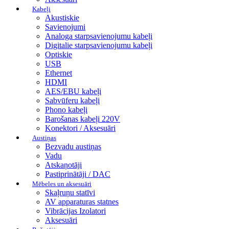
Kabeļi
Akustiskie
Savienojumi
Analoga starpsavienojumu kabeļi
Digitalie starpsavienojumu kabeļi
Optiskie
USB
Ethernet
HDMI
AES/EBU kabeļi
Sabvūferu kabeļi
Phono kabeļi
Barošanas kabeļi 220V
Konektori / Aksesuāri
Austiņas
Bezvadu austiņas
Vadu
Atskaņotāji
Pastiprinātāji / DAC
Mēbeles un aksesuāri
Skaļruņu statīvi
AV apparaturas statnes
Vibrācijas Izolatori
Aksesuāri