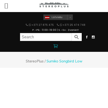
Latviešu
+371 27 875 475
+371 25 474 748
P.-Pk.: 11:00-19:00 | S.-Sv.: Zvaniet!
StereoPlus
/
Sumiko Songbird Low