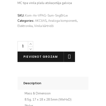
MC tipa vinila plašu atskaņotāja galviņa
SKU:
Kom-An-VPAG-Sum-SngBrLw
Categories:
AKCIJAS
,
Analoga komponenti
,
Elektronika
,
Vinila kārtridži
Sumiko
Songbird
Low
PIEVIENOT GROZAM
daudzums
Description
Mass & Dimension
8.5g, 17 x 18 x 28.5mm (WxHxD)
Stylus