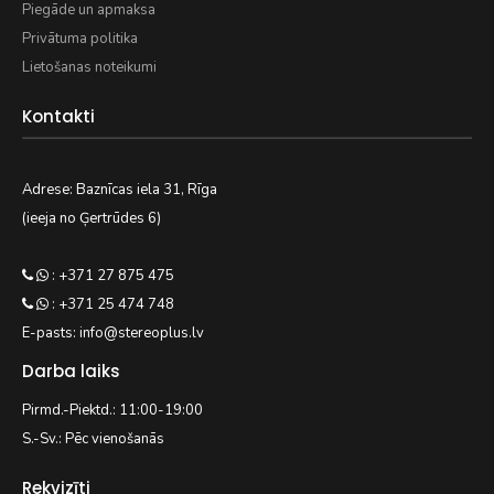
Piegāde un apmaksa
Privātuma politika
Lietošanas noteikumi
Kontakti
Adrese: Baznīcas iela 31, Rīga
(ieeja no Ģertrūdes 6)
: +371 27 875 475
: +371 25 474 748
E-pasts: info@stereoplus.lv
Darba laiks
Pirmd.-Piektd.: 11:00-19:00
S.-Sv.: Pēc vienošanās
Rekvizīti