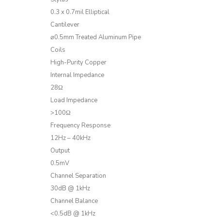
0.3 x 0.7mil Elliptical
Cantilever
⌀0.5mm Treated Aluminum Pipe
Coils
High-Purity Copper
Internal Impedance
28Ω
Load Impedance
>100Ω
Frequency Response
12Hz – 40kHz
Output
0.5mV
Channel Separation
30dB @ 1kHz
Channel Balance
<0.5dB @ 1kHz