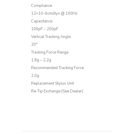
Compliance
12×10-6cm/dyn @ 100Hz
Capacitance
100pF – 200pF
Vertical Tracking Angle
20°
Tracking Force Range
1.8g – 2.2g
Recommended Tracking Force
2.0g
Replacement Stylus Unit
Re-Tip Exchange (See Dealer)