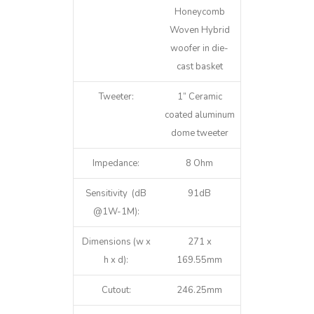
Honeycomb
Woven Hybrid
woofer in die-
cast basket
Tweeter:
1” Ceramic
coated aluminum
dome tweeter
Impedance:
8 Ohm
Sensitivity (dB
91dB
@1W-1M):
Dimensions (w x
271 x
h x d):
169.55mm
Cutout:
246.25mm