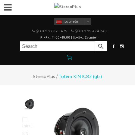
Latviešu
+371 27 875 475
+371 25 474 748
P.-Pk.: 11:00-19:00 | S.-Sv.: Zvaniet!
StereoPlus
/
Totem KIN IC82 (gb.)