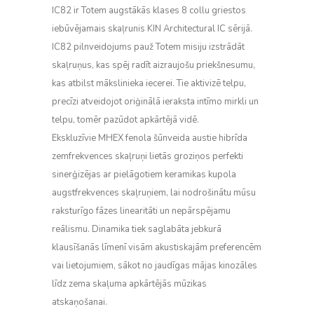
IC82 ir Totem augstākās klases 8 collu griestos
iebūvējamais skaļrunis KIN Architectural IC sērijā.
IC82 pilnveidojums pauž Totem misiju izstrādāt
skaļruņus, kas spēj radīt aizraujošu priekšnesumu,
kas atbilst mākslinieka iecerei. Tie aktivizē telpu,
precīzi atveidojot oriģinālā ieraksta intīmo mirkli un
telpu, tomēr pazūdot apkārtējā vidē.
Ekskluzīvie MHEX fenola šūnveida austie hibrīda
zemfrekvences skaļruņi lietās groziņos perfekti
sinerģizējas ar pielāgotiem keramikas kupola
augstfrekvences skaļruņiem, lai nodrošinātu mūsu
raksturīgo fāzes linearitāti un nepārspējamu
reālismu. Dinamika tiek saglabāta jebkurā
klausīšanās līmenī visām akustiskajām preferencēm
vai lietojumiem, sākot no jaudīgas mājas kinozāles
līdz zema skaļuma apkārtējās mūzikas
atskaņošanai.