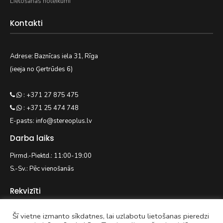
Lietošanas noteikumi
Kontakti
Adrese: Baznīcas iela 31, Rīga
(ieeja no Ģertrūdes 6)
: +371 27 875 475
: +371 25 474 748
E-pasts: info@stereoplus.lv
Darba laiks
Pirmd.-Piektd.: 11:00-19:00
S.-Sv.: Pēc vienošanās
Rekvizīti
Šī vietne izmanto sīkdatnes, lai uzlabotu lietošanas pieredzi