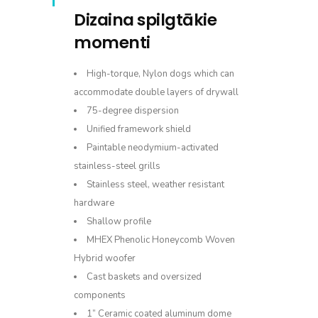
Dizaina spilgtākie
momenti
High-torque, Nylon dogs which can
accommodate double layers of drywall
75-degree dispersion
Unified framework shield
Paintable neodymium-activated
stainless-steel grills
Stainless steel, weather resistant
hardware
Shallow profile
MHEX Phenolic Honeycomb Woven
Hybrid woofer
Cast baskets and oversized
components
1” Ceramic coated aluminum dome