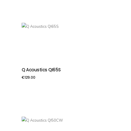
Q Acoustics QI65S
PIEVIENOT GROZAM
€
129.00