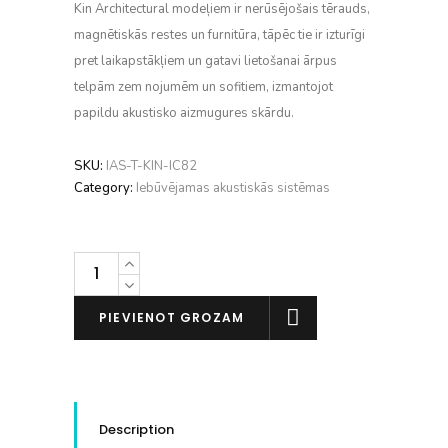
Kin Architectural modeļiem ir nerūsējošais tērauds,
magnētiskās restes un furnitūra, tāpēc tie ir izturīgi
pret laikapstākļiem un gatavi lietošanai ārpus
telpām zem nojumēm un sofitiem, izmantojot
papildu akustisko aizmugures skārdu.
SKU:
IAS-T-KIN-IC82
Category:
Iebūvējamas akustiskās sistēmas
Totem
KIN
IC82
PIEVIENOT GROZAM
(gb.)
daudzums
Description