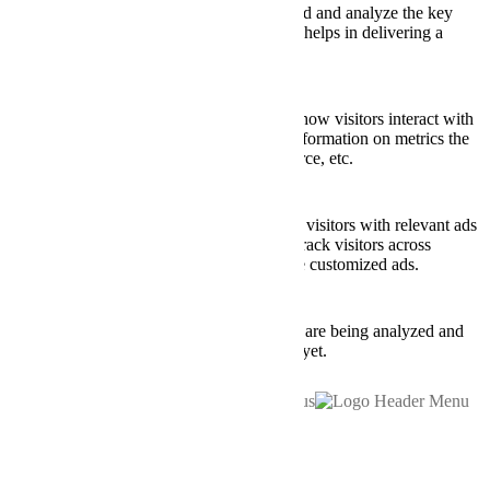
Performance cookies are used to understand and analyze the key
performance indexes of the website which helps in delivering a
better user experience for the visitors.
Analytics
Analytics
Analytical cookies are used to understand how visitors interact with
the website. These cookies help provide information on metrics the
number of visitors, bounce rate, traffic source, etc.
Advertisement
Advertisement
Advertisement cookies are used to provide visitors with relevant ads
and marketing campaigns. These cookies track visitors across
websites and collect information to provide customized ads.
Others
Others
Other uncategorized cookies are those that are being analyzed and
have not been classified into a category as yet.
SAVE & ACCEPT