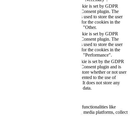
This cookie is set by GDPR
Cookie Consent plugin. The
cookielawinfo-
11
cookie is used to store the user
checkbox-others
months
consent for the cookies in the
category "Other.
This cookie is set by GDPR
cookielawinfo-
Cookie Consent plugin. The
11
checkbox-
cookie is used to store the user
months
performance
consent for the cookies in the
category "Performance".
The cookie is set by the GDPR
Cookie Consent plugin and is
11
used to store whether or not user
viewed_cookie_policy
months
has consented to the use of
cookies. It does not store any
personal data.
Functional
Functional
Functional cookies help to perform certain functionalities like
sharing the content of the website on social media platforms, collect
feedbacks, and other third-party features.
Performance
Performance