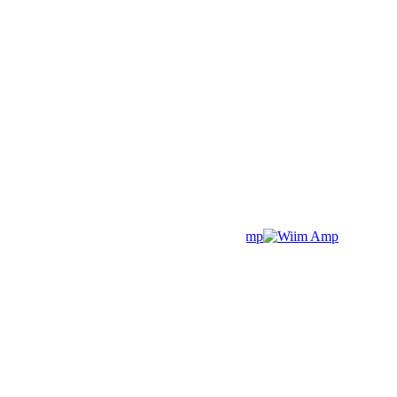
Pastiprinātāji / DAC
Mēbeles un aksesuāri
Skaļruņu statīvi
AV apparaturas statnes
Vibrācijas Izolatori
Aksesuāri
Ražotāji
Kontakti
StereoPlus
/
Wiim Amp
Akcija!
Wiim Amp