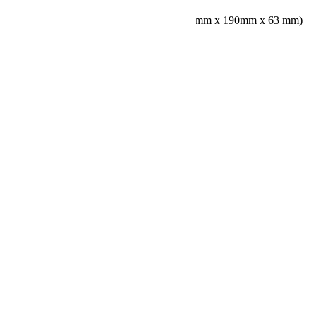
Dimensions
：7.48” x 7.48“ x 2.48″ (190 mm x 190mm x 63 mm)
Weight：
1.84kg(4.1 lbs)
Saistītie produkti