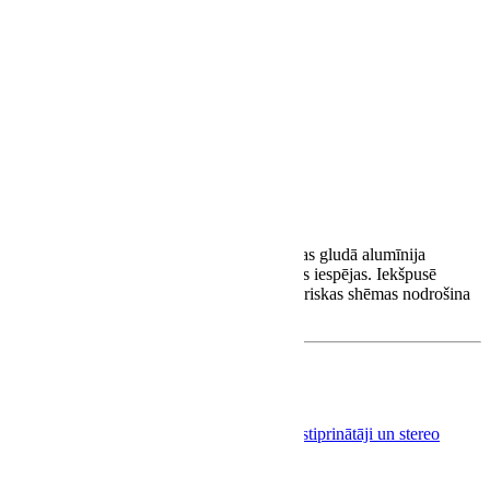
€
369.00
€
330.00
Kompaktais WiiM pastiprinātājs, kas atrodas gludā alumīnija
apvalkā, piedāvā daudzpusīgas izvietošanas iespējas. Iekšpusē
augstākās kvalitātes komponenti un novatoriskas shēmas nodrošina
spēcīgu, kristāldzidru pastiprinājumu.
Silver
€
Black
€
SKU:
MS-W-Amp
Category:
Integrētie pastiprinātāji un stereo
resīveri
Wiim Amp daudzums