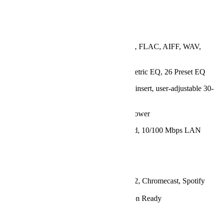
Subwoofer Output
Audio Output Quality:
SNR – 98 dB
THD+N – 0.0025% (-92 dB)
Audio Format:
MP3, AAC, ALAC, APE, FLAC, AIFF, WAV,
WMA, OGG
EQ:
10-band Graphic EQ, 10-band Parametric EQ, 26 Preset EQ
Subwoofer Output:
Auto-detecting cable insert, user-adjustable 30-
250 Hz crossover
Power Supply:
100-240V 50/60Hz AC Power
Network:
IEEE 802.11 b/g/n/ac Dual band, 10/100 Mbps LAN
Bluetooth:
BT 5.1
A2DP Sink and Source, AVRCP
BLE HID
Supported Streaming
Protocol:
AirPlay 2, Chromecast, Spotify
Connect,
TIDAL Connect, Alexa Cast, DLNA, Roon Ready