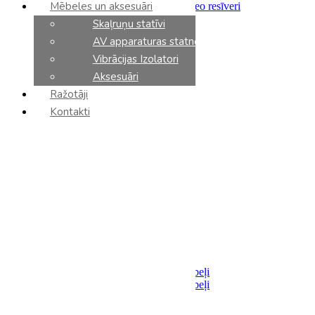
Mēbeles un aksesuāri
Integrētie pastiprinātāji un stereo resīveri
Priekšpastiprinātāji
Skaļruņu statīvi
Jaudas pastiprinātāji
AV apparaturas statnes
Tīkla atskaņotāji
CD atskaņotāji
Vibrācijas Izolatori
DAC
Aksesuāri
Fonokorektori
Ražotāji
Tīkla slēdzi
AV resīveri
Kontakti
AV processori
AV pastiprinātāji
Sadalītāji / Filtri
Barošanas bloki
Analoga komponenti
Vinila plašu atskaņotāji
Vinila kārtridži
Tonarmi
Aksesuāri
Kabeļi
Akustiskie
Savienojumi
Analoga starpsavienojumu kabeļi
Digitalie starpsavienojumu kabeļi
Optiskie
USB