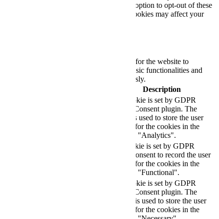
only with your consent. You also have the option to opt-out of these
cookies. But opting out of some of these cookies may affect your
browsing experience.
Necessary
Necessary
Always Enabled
Necessary cookies are absolutely essential for the website to
function properly. These cookies ensure basic functionalities and
security features of the website, anonymously.
Cookie
Duration
Description
This cookie is set by GDPR
Cookie Consent plugin. The
cookielawinfo-
11
cookie is used to store the user
checkbox-analytics
months
consent for the cookies in the
category "Analytics".
The cookie is set by GDPR
cookielawinfo-
11
cookie consent to record the user
checkbox-functional
months
consent for the cookies in the
category "Functional".
This cookie is set by GDPR
Cookie Consent plugin. The
cookielawinfo-
11
cookies is used to store the user
checkbox-necessary
months
consent for the cookies in the
category "Necessary".