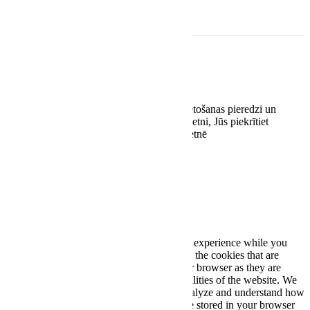
Rekvizīti
EASYWAY.LV SIA
Reģ. nr. 42103092938
Kaivas 31/3-71, Rīga, LV-1021
Šī vietne izmanto sīkdatnes, lai uzlabotu lietošanas pieredzi un
optimizētu tās darbību. Turpinot lietot šo vietni, Jūs piekrītiet
sīkdatņu lietošanai stereoplus.lv tīmekļa vietnē
Piekrītu
Close
Privacy Overview
This website uses cookies to improve your experience while you
navigate through the website. Out of these, the cookies that are
categorized as necessary are stored on your browser as they are
essential for the working of basic functionalities of the website. We
also use third-party cookies that help us analyze and understand how
you use this website. These cookies will be stored in your browser