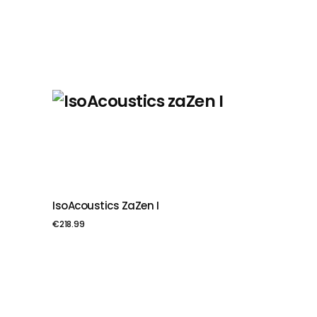
IsoAcoustics ZaZen I
PIEVIENOT GROZAM
€
218.99