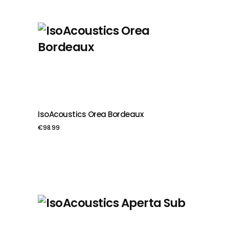
IsoAcoustics Orea Bordeaux
PIEVIENOT GROZAM
€
98.99