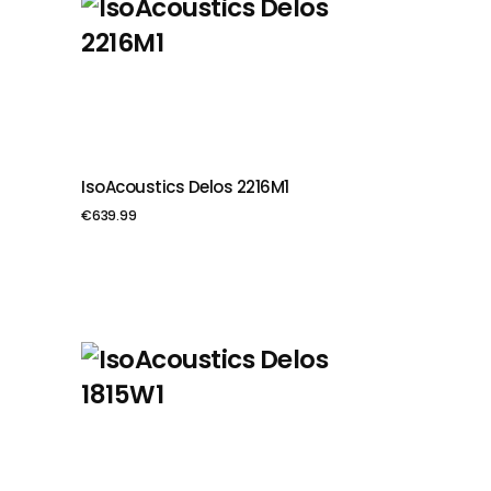
IsoAcoustics Delos 2216M1
PIEVIENOT GROZAM
€
639.99