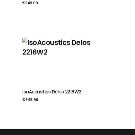
€
849.99
IsoAcoustics Delos 2216W2
PIEVIENOT GROZAM
€
949.99