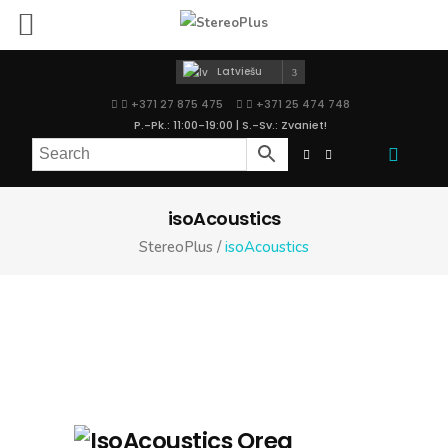
Latviešu
+371 27 875 475
+371 25 474 748
P.-Pk.: 11:00-19:00 | S.-Sv.: Zvaniet!
isoAcoustics
StereoPlus
/
isoAcoustics