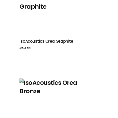
IsoAcoustics Orea Graphite
PIEVIENOT GROZAM
€
54.99