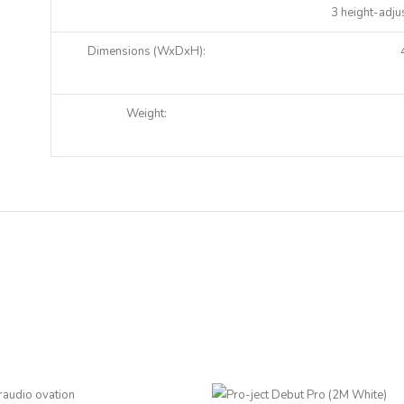
3 height-adj
Dimen­sions (WxDxH):
Weight: