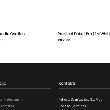
audio Ovation
Pro-Ject Debut Pro (2M Whit
VIENOT GROZAM
PIEVIENOT GROZAM
00
€
850.00
cija
Kontakti
ar Aizdevums.lv
Adrese: Baznīcas iela 31, Rīga
n apmaksa
(ieeja no Ģertrūdes 6)