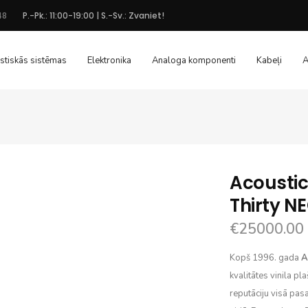
48
P.-Pk.: 11:00-19:00 | S.-Sv.: Zvaniet!
stiskās sistēmas
Elektronika
Analoga komponenti
Kabeļi
A
Acoustic
Thirty N
€
25000.00
Kopš 1996. gada
A
kvalitātes vinila pl
reputāciju visā pas