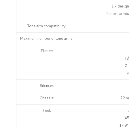
1 x design
2 more armba
Tone arm compati­bility:
Maximum number of tone arms:
Platter:
(Ø
Ø 
w
Silencer:
Chassis:
72 m
Feet:
(45
17.9″ 