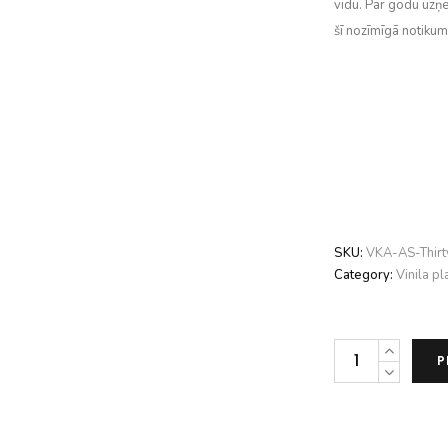
vidū. Par godu uzņē
šī nozīmīgā notiku
SKU:
VKA-AS-Thir
Category:
Vinila pl
Acoustic
P
Signature
Thirty
NEO