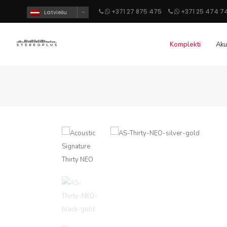
+371 27 875 475
+371 25 474 7
Latviešu
Komplekti
Aku