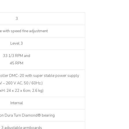
3
ve with speed fine adjustment
Level 3
33 1/3 RPM and
45 RPM
troller DMC-20
with super stable power supply
V – 260 V AC, 50 / 60Hz.)
H: 24 x 22 x 6cm; 2.6 kg)
Internal
ion Dura Turn Diamond® bearing
o 3 adjustable armboards