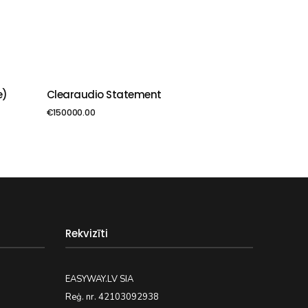
e)
Clearaudio Statement
PIEVIENOT GROZAM
€
150000.00
Rekvizīti
EASYWAY.LV SIA
Reģ. nr. 42103092938