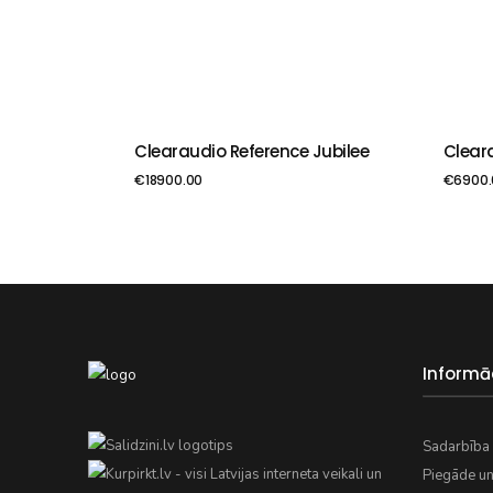
Clearaudio Reference Jubilee
Clear
PIEVIENOT GROZAM
PIE
€
18900.00
€
6900.
Informā
Sadarbība 
Piegāde u