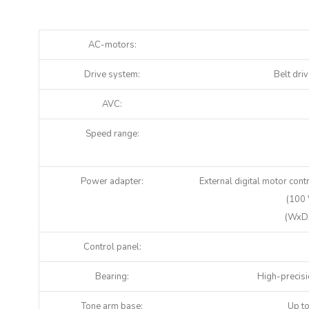
daudzums
AC-motors:
Drive system:
Belt dri
AVC:
Speed range:
Power adapter:
External digital motor con
(100 
(WxDx
Control panel:
Bearing:
High-precis
Tone arm base:
Up t