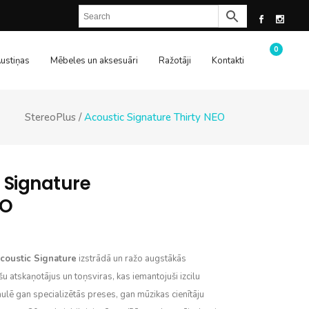
0
ustiņas
Mēbeles un aksesuāri
Ražotāji
Kontakti
StereoPlus
/
Acoustic Signature Thirty NEO
 Signature
EO
coustic Signature
izstrādā un ražo augstākās
ašu atskaņotājus un toņsviras, kas iemantojuši izcilu
aulē gan specializētās preses, gan mūzikas cienītāju