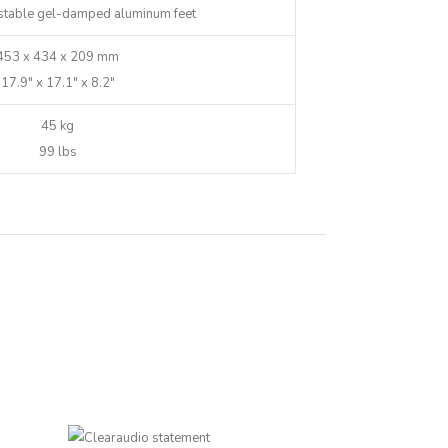
ustable gel-damped aluminum feet
453 x 434 x 209 mm
17.9″ x 17.1″ x 8.2″
45 kg
99 lbs