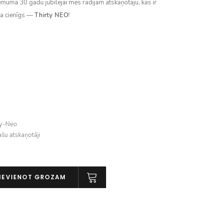
muma 30 gadu jubilejai mēs radījām atskaņotāju, kas ir
ma cienīgs —
Thirty NEO
!
ty-Neo
ašu atskaņotāji
IEVIENOT GROZAM