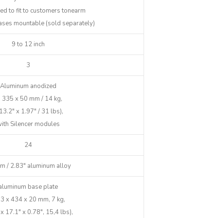
ed to fit to customers tonearm
ses mountable (sold separately)
9 to 12 inch
3
Aluminum anodized
 335 x 50 mm / 14 kg,
13.2″ x 1.97″ / 31 lbs),
ith Silen­cer modules
24
m / 2.83″ aluminum alloy
alumi­num base plate
3 x 434 x 20 mm, 7 kg,
x 17.1″ x 0.78″, 15,4 lbs),