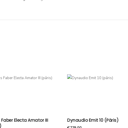
Faber Electa Amator III
Dynaudio Emit 10 (pāris)
VIENOT GROZAM
PIEVIENOT GROZAM
)
€
729.00