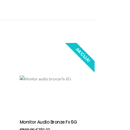
AKCIJA!
Monitor Audio Bronze Fx 6G
PIEVIENOT GROZAM
€
500.00
€
350.00