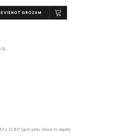
IEVIENOT GROZAM
 SL
3 x 11.81″ (grill adds 34mm to depth)