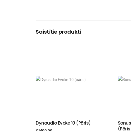
Saistītie produkti
Dynaudio Evoke 10 (pāris)
Sonus 
PIEVIENOT GROZAM
PIE
(pāris
€
1400.00