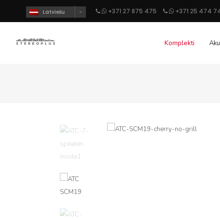
+371 27 875 475
+371 25 474 7
Latviešu
Komplekti
Aku