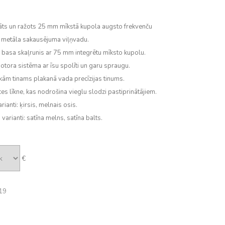
dāts un ražots 25 mm mīkstā kupola augsto frekvenču
u metāla sakausējuma viļņvadu.
as basa skaļrunis ar 75 mm integrētu mīksto kupolu.
otora sistēma ar īsu spolīti un garu spraugu.
okām tinams plakanā vada precīzijas tinums.
s līkne, kas nodrošina vieglu slodzi pastiprinātājiem.
rianti: ķirsis, melnais osis.
arianti: satīna melns, satīna balts.
€
19