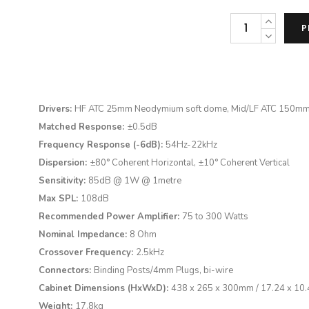
ATC
P
SCM19
daudzums
Drivers:
HF ATC 25mm Neodymium soft dome, Mid/LF ATC 150mm
Matched Response:
±0.5dB
Frequency Response (-6dB):
54Hz-22kHz
Dispersion:
±80° Coherent Horizontal, ±10° Coherent Vertical
Sensitivity:
85dB @ 1W @ 1metre
Max SPL:
108dB
Recommended Power Amplifier:
75 to 300 Watts
Nominal Impedance:
8 Ohm
Crossover Frequency:
2.5kHz
Connectors:
Binding Posts/4mm Plugs, bi-wire
Cabinet Dimensions (HxWxD):
438 x 265 x 300mm / 17.24 x 10.4
Weight:
17.8kg