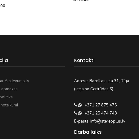
.00
cija
Kontakti
ar Aizdevums.lv
Adrese: Baznīcas iela 31, Rīga
n apmaksa
(ieeja no Ģertrūdes 6)
olitika
 noteikumi
: +371 27 875 475
: +371 25 474 748
E-pasts: info@stereoplus.lv
Darba laiks