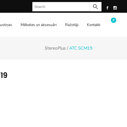
0
ustiņas
Mēbeles un aksesuāri
Ražotāji
Kontakti
StereoPlus
/
ATC SCM19
19