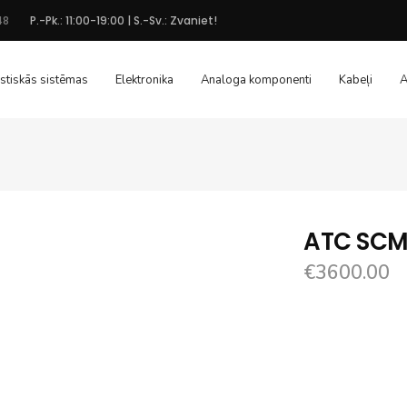
48
P.-Pk.: 11:00-19:00 | S.-Sv.: Zvaniet!
stiskās sistēmas
Elektronika
Analoga komponenti
Kabeļi
A
ATC SCM
€
3600.00