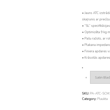
• Jauns ATC izstrā
skaļrunis ar precīz
• “SL” specifikācij
• Optimizēta 9 kg m
• Pašu ražots, ar r
• Plakana impedance
• Finiera apdares va
• Krāsotās apdares v
SKU:
PA-ATC-SCM
Category:
Plaukta