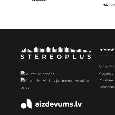
€
12000
Informā
Sadarbība 
Piegāde u
Privātuma p
Lietošanas