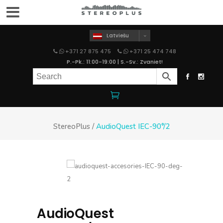
Latviešu
+371 27 875 475
+371 25 474 748
P.-Pk.: 11:00-19:00 | S.-Sv.: Zvaniet!
StereoPlus
/
AudioQuest IEC-90°/2
AudioQuest