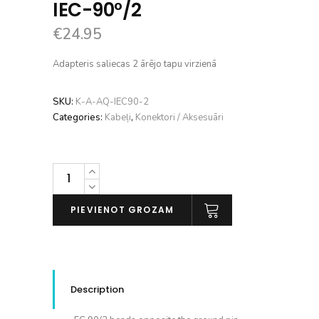
IEC-90°/2
€
24.95
Adapteris saliecas 2 ārējo tapu virzienā
SKU:
K-A-AQ-IEC90-2
Categories:
Kabeļi
,
Konektori / Aksesuāri
AudioQuest
IEC-
90°/2
PIEVIENOT GROZAM
daudzums
Description