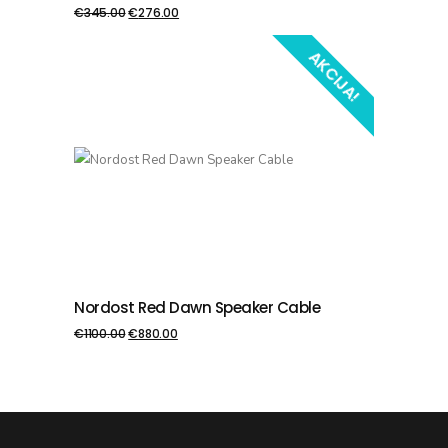
€
345.00
€
276.00
AKCIJA!
Nordost Red Dawn Speaker Cable
PIEVIENOT GROZAM
€
1100.00
€
880.00