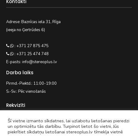
Kontakti
Adrese: Baznīcas iela 31, Rīga
(ieeja no Ģertrūdes 6)
: +371 27 875 475
: +371 25 474 748
E-pasts: info@stereoplus.lv
Darba laiks
Pirmd.-Piektd.: 11:00-19:00
S.-Sv.: Pēc vienošanās
Rekvizīti
Šī vietne izmanto sīkdatnes, lai uzlabotu lietošanas pieredzi
EASYWAY.LV SIA
un optimizētu tās darbību. Turpinot lietot šo vietni, Jūs
piekrītiet sīkdatņu lietošanai stereoplus.lv tīmekļa vietnē
Reģ. nr. 42103092938