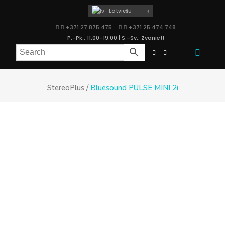
Latviešu
+371 27 875 475
+371 25 474 748
P.-Pk.: 11:00-19:00 | S.-Sv.: Zvaniet!
StereoPlus
/
Bluesound PULSE MINI 2i