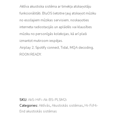
Aktīva akustiska sistēma ar timekļa atskaņotāju
funkcionālitāti. BluOS lietotne ļauj atskaņot mūziku
no esošajiem mūzikas servisiem, noskaņoties
interneta radiostacijās un aplādēs vai klausīties
mūziku no personīgās kolekcijas, kā arī plaši
izmantot mutiroom iespējas.
Airplay 2, Spotify connect, Tidal, MQA decoding,
ROON READY.
SKU:
AkS-HiFi-Ak-BS-PLSM2i
Categories:
Aktīvās
,
Akustiskās sistēmas
,
Hi-Fi/Hi-
End akustiskās sistēmas