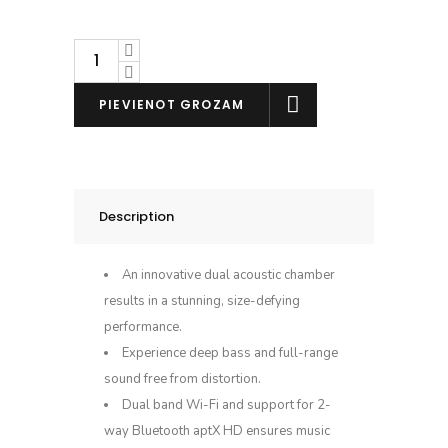
Bluesound
PULSE
MINI
PIEVIENOT GROZAM
2i
daudzums
Description
An innovative dual acoustic chamber
results in a stunning, size-defying
performance.
Experience deep bass and full-range
sound free from distortion.
Dual band Wi-Fi and support for 2-
way Bluetooth aptX HD ensures music