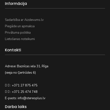
Informācija
Sadarbība ar Aizdevums.lv
Piegāde un apmaksa
Privātuma politika
Lietošanas noteikumi
Kontakti
Adrese: Baznīcas iela 31, Rīga
(ieeja no Ģertrūdes 6)
: +371 27 875 475
: +371 25 474 748
E-pasts: info@stereoplus.lv
Darba laiks