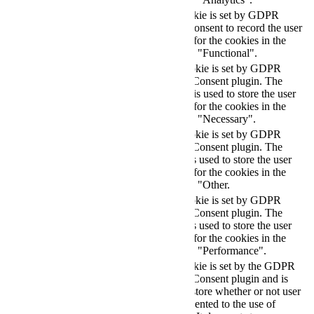
The cookie is set by GDPR
cookielawinfo-
11
cookie consent to record the user
checkbox-functional
months
consent for the cookies in the
category "Functional".
This cookie is set by GDPR
Cookie Consent plugin. The
cookielawinfo-
11
cookies is used to store the user
checkbox-necessary
months
consent for the cookies in the
category "Necessary".
This cookie is set by GDPR
Cookie Consent plugin. The
cookielawinfo-
11
cookie is used to store the user
checkbox-others
months
consent for the cookies in the
category "Other.
This cookie is set by GDPR
cookielawinfo-
Cookie Consent plugin. The
11
checkbox-
cookie is used to store the user
months
performance
consent for the cookies in the
category "Performance".
The cookie is set by the GDPR
Cookie Consent plugin and is
11
used to store whether or not user
viewed_cookie_policy
months
has consented to the use of