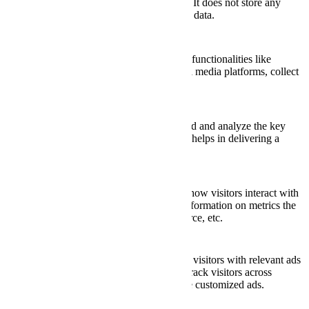
cookies. It does not store any
personal data.
Functional
Functional
Functional cookies help to perform certain functionalities like
sharing the content of the website on social media platforms, collect
feedbacks, and other third-party features.
Performance
Performance
Performance cookies are used to understand and analyze the key
performance indexes of the website which helps in delivering a
better user experience for the visitors.
Analytics
Analytics
Analytical cookies are used to understand how visitors interact with
the website. These cookies help provide information on metrics the
number of visitors, bounce rate, traffic source, etc.
Advertisement
Advertisement
Advertisement cookies are used to provide visitors with relevant ads
and marketing campaigns. These cookies track visitors across
websites and collect information to provide customized ads.
Others