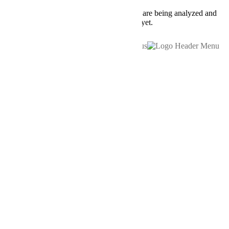
Others
Other uncategorized cookies are those that are being analyzed and
have not been classified into a category as yet.
SAVE & ACCEPT