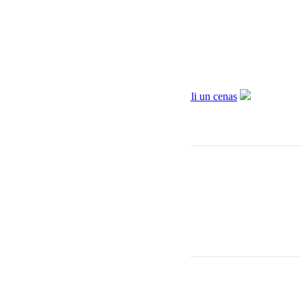
€
850.00
€
640.00
Informācija
Sadarbība ar Aizdevums.lv
Piegāde un apmaksa
Privātuma politika
Lietošanas noteikumi
Kontakti
Adrese: Baznīcas iela 31, Rīga
(ieeja no Ģertrūdes 6)