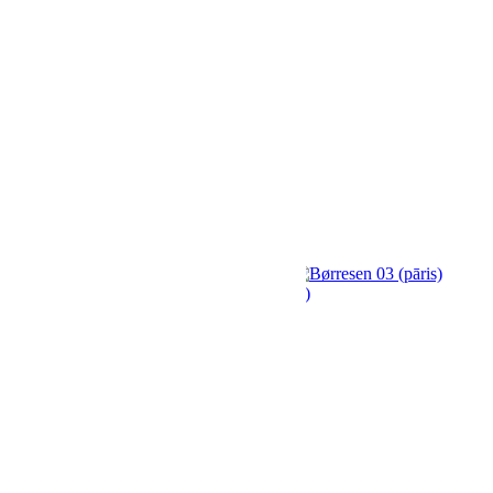
Pastiprinātāji / DAC
Mēbeles un aksesuāri
Skaļruņu statīvi
AV apparaturas statnes
Vibrācijas Izolatori
Aksesuāri
Ražotāji
Kontakti
StereoPlus
/
Børresen 03 (pāris)
Børresen 03 (pāris)