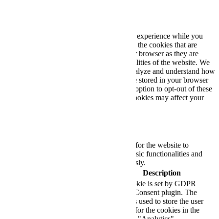
Privacy Overview
This website uses cookies to improve your experience while you
navigate through the website. Out of these, the cookies that are
categorized as necessary are stored on your browser as they are
essential for the working of basic functionalities of the website. We
also use third-party cookies that help us analyze and understand how
you use this website. These cookies will be stored in your browser
only with your consent. You also have the option to opt-out of these
cookies. But opting out of some of these cookies may affect your
browsing experience.
Necessary
Necessary
Always Enabled
Necessary cookies are absolutely essential for the website to
function properly. These cookies ensure basic functionalities and
security features of the website, anonymously.
Cookie
Duration
Description
This cookie is set by GDPR
Cookie Consent plugin. The
cookielawinfo-
11
cookie is used to store the user
checkbox-analytics
months
consent for the cookies in the
category "Analytics".