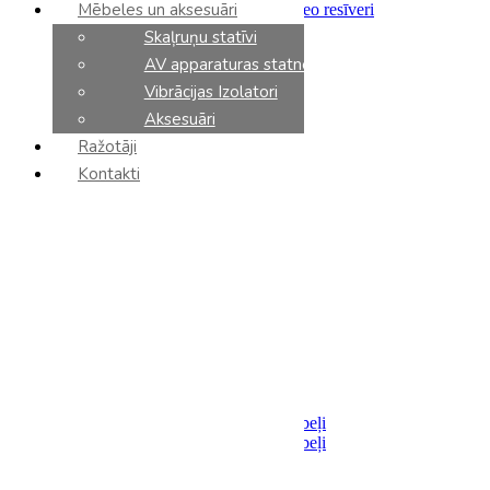
Mēbeles un aksesuāri
Integrētie pastiprinātāji un stereo resīveri
Priekšpastiprinātāji
Skaļruņu statīvi
Jaudas pastiprinātāji
AV apparaturas statnes
Tīkla atskaņotāji
CD atskaņotāji
Vibrācijas Izolatori
DAC
Aksesuāri
Fonokorektori
Ražotāji
Tīkla slēdzi
AV resīveri
Kontakti
AV processori
AV pastiprinātāji
Sadalītāji / Filtri
Barošanas bloki
Analoga komponenti
Vinila plašu atskaņotāji
Vinila kārtridži
Tonarmi
Aksesuāri
Kabeļi
Akustiskie
Savienojumi
Analoga starpsavienojumu kabeļi
Digitalie starpsavienojumu kabeļi
Optiskie
USB