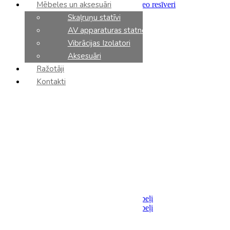
Mēbeles un aksesuāri
Integrētie pastiprinātāji un stereo resīveri
Priekšpastiprinātāji
Skaļruņu statīvi
Jaudas pastiprinātāji
AV apparaturas statnes
Tīkla atskaņotāji
CD atskaņotāji
Vibrācijas Izolatori
DAC
Aksesuāri
Fonokorektori
Ražotāji
Tīkla slēdzi
AV resīveri
Kontakti
AV processori
AV pastiprinātāji
Sadalītāji / Filtri
Barošanas bloki
Analoga komponenti
Vinila plašu atskaņotāji
Vinila kārtridži
Tonarmi
Aksesuāri
Kabeļi
Akustiskie
Savienojumi
Analoga starpsavienojumu kabeļi
Digitalie starpsavienojumu kabeļi
Optiskie
USB