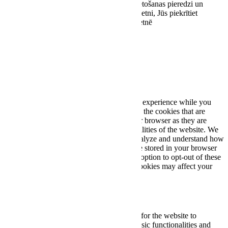
Šī vietne izmanto sīkdatnes, lai uzlabotu lietošanas pieredzi un
optimizētu tās darbību. Turpinot lietot šo vietni, Jūs piekrītiet
sīkdatņu lietošanai stereoplus.lv tīmekļa vietnē
Piekrītu
Close
Privacy Overview
This website uses cookies to improve your experience while you
navigate through the website. Out of these, the cookies that are
categorized as necessary are stored on your browser as they are
essential for the working of basic functionalities of the website. We
also use third-party cookies that help us analyze and understand how
you use this website. These cookies will be stored in your browser
only with your consent. You also have the option to opt-out of these
cookies. But opting out of some of these cookies may affect your
browsing experience.
Necessary
Necessary
Always Enabled
Necessary cookies are absolutely essential for the website to
function properly. These cookies ensure basic functionalities and