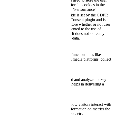
checkbox-
cookie is used to store the user
months
performance
consent for the cookies in the
category "Performance".
The cookie is set by the GDPR
Cookie Consent plugin and is
11
used to store whether or not user
viewed_cookie_policy
months
has consented to the use of
cookies. It does not store any
personal data.
Functional
Functional
Functional cookies help to perform certain functionalities like
sharing the content of the website on social media platforms, collect
feedbacks, and other third-party features.
Performance
Performance
Performance cookies are used to understand and analyze the key
performance indexes of the website which helps in delivering a
better user experience for the visitors.
Analytics
Analytics
Analytical cookies are used to understand how visitors interact with
the website. These cookies help provide information on metrics the
number of visitors, bounce rate, traffic source, etc.