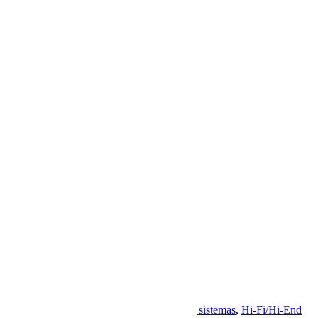
€
10000.00
Frekvenču diapazons: 50Hz – 50KHz
Jutība: 86 dB / 1W
Pretestība: 6 ohms
Jauda: > 50W
Z1
+
€
Z1 CRYO
+
2000 €
SKU:
Ak-Gr-B-Z1
Categories:
Akustiskās sistēmas
,
Hi-Fi/Hi-End