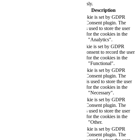
security features of the website, anonymously.
Cookie
Duration
Description
This cookie is set by GDPR
Cookie Consent plugin. The
cookielawinfo-
11
cookie is used to store the user
checkbox-analytics
months
consent for the cookies in the
category "Analytics".
The cookie is set by GDPR
cookielawinfo-
11
cookie consent to record the user
checkbox-functional
months
consent for the cookies in the
category "Functional".
This cookie is set by GDPR
Cookie Consent plugin. The
cookielawinfo-
11
cookies is used to store the user
checkbox-necessary
months
consent for the cookies in the
category "Necessary".
This cookie is set by GDPR
Cookie Consent plugin. The
cookielawinfo-
11
cookie is used to store the user
checkbox-others
months
consent for the cookies in the
category "Other.
This cookie is set by GDPR
cookielawinfo-
Cookie Consent plugin. The
11