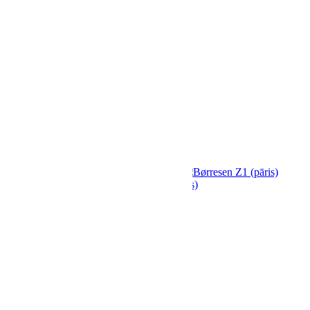
Pastiprinātāji / DAC
Mēbeles un aksesuāri
Skaļruņu statīvi
AV apparaturas statnes
Vibrācijas Izolatori
Aksesuāri
Ražotāji
Kontakti
StereoPlus
/
Børresen Z1 (pāris)
Børresen Z1 (pāris)