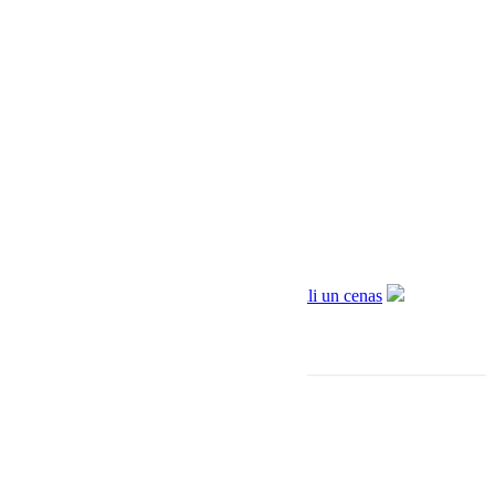
PIEVIENOT GROZAM
Monitor audio bronze 200 6G (pāris)
€
900.00
€
699.00
Informācija
Sadarbība ar Aizdevums.lv
Piegāde un apmaksa
Privātuma politika
Lietošanas noteikumi