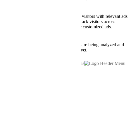
Advertisement
Advertisement
Advertisement cookies are used to provide visitors with relevant ads
and marketing campaigns. These cookies track visitors across
websites and collect information to provide customized ads.
Others
Others
Other uncategorized cookies are those that are being analyzed and
have not been classified into a category as yet.
SAVE & ACCEPT