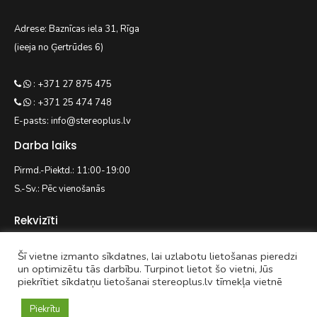
Adrese: Baznīcas iela 31, Rīga
(ieeja no Ģertrūdes 6)
: +371 27 875 475
: +371 25 474 748
E-pasts: info@stereoplus.lv
Darba laiks
Pirmd.-Piektd.: 11:00-19:00
S.-Sv.: Pēc vienošanās
Rekvizīti
Šī vietne izmanto sīkdatnes, lai uzlabotu lietošanas pieredzi
EASYWAY.LV SIA
un optimizētu tās darbību. Turpinot lietot šo vietni, Jūs
piekrītiet sīkdatņu lietošanai stereoplus.lv tīmekļa vietnē
Reģ. nr. 42103092938
Kaivas 31/3-71, Rīga, LV-1021
Piekrītu