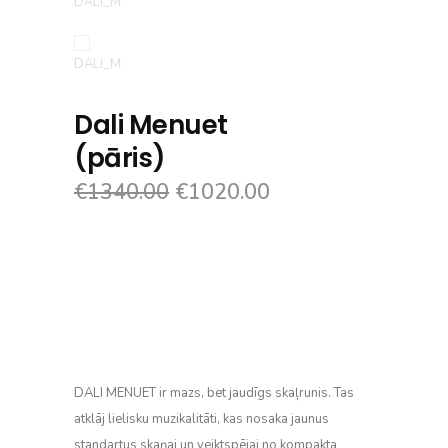
Dali Menuet
(pāris)
€
1340.00
€
1020.00
DALI MENUET ir mazs, bet jaudīgs skaļrunis. Tas
atklāj lielisku muzikalitāti, kas nosaka jaunus
standartus skaņai un veiktspējai no kompakta