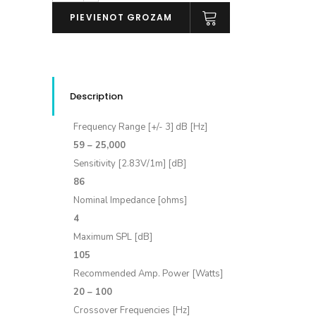
(pāris)
PIEVIENOT GROZAM
daudzums
Description
Frequency Range [+/- 3] dB [Hz]
59 – 25,000
Sensitivity [2.83V/1m] [dB]
86
Nominal Impedance [ohms]
4
Maximum SPL [dB]
105
Recommended Amp. Power [Watts]
20 – 100
Crossover Frequencies [Hz]