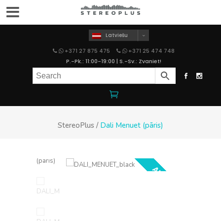
Latviešu
+371 27 875 475
+371 25 474 748
P.-Pk.: 11:00-19:00 | S.-Sv.: Zvaniet!
StereoPlus
/
Dali Menuet (pāris)
AKCIJA!