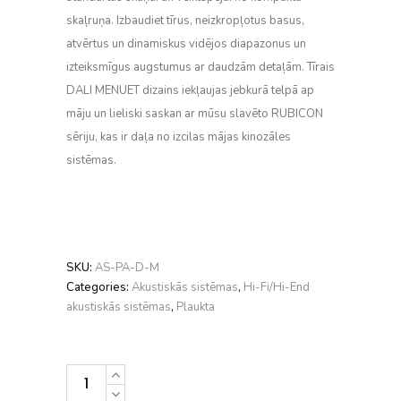
skaļruņa. Izbaudiet tīrus, neizkropļotus basus,
atvērtus un dinamiskus vidējos diapazonus un
izteiksmīgus augstumus ar daudzām detaļām. Tīrais
DALI MENUET dizains iekļaujas jebkurā telpā ap
māju un lieliski saskan ar mūsu slavēto RUBICON
sēriju, kas ir daļa no izcilas mājas kinozāles
sistēmas.
SKU:
AS-PA-D-M
Categories:
Akustiskās sistēmas
,
Hi-Fi/Hi-End
akustiskās sistēmas
,
Plaukta
Dali
Menuet