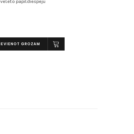
vēlēto papildiespēju
IEVIENOT GROZAM