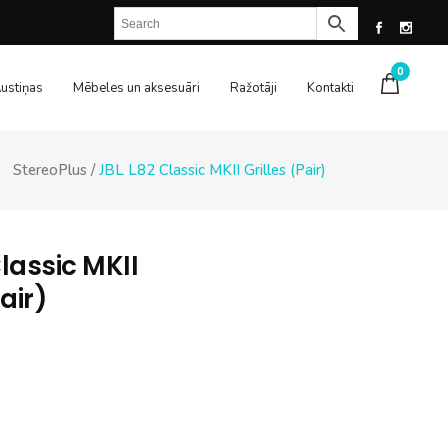
0
ustiņas
Mēbeles un aksesuāri
Ražotāji
Kontakti
StereoPlus
/
JBL L82 Classic MKII Grilles (Pair)
lassic MKII
Pair)