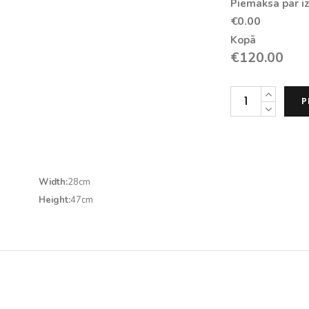
Piemaksa par iz
€0.00
Kopā
€
120.00
JBL
P
L82
Classic
MKII
Grilles
Width:
28cm
(Pair)
Height:
47cm
daudzums