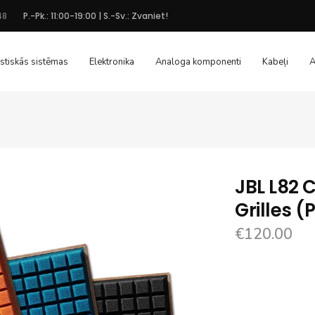
48
P.-Pk.: 11:00-19:00 | S.-Sv.: Zvaniet!
stiskās sistēmas
Elektronika
Analoga komponenti
Kabeļi
A
JBL L82 C
Grilles (
€
120.00