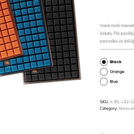
Vienā mirklī mainie
izskatu. Pēc pasūtīj
personību un dzīvī
Black
Orange
Blue
SKU:
A-JBL-L82-G
Category:
Aksesuār