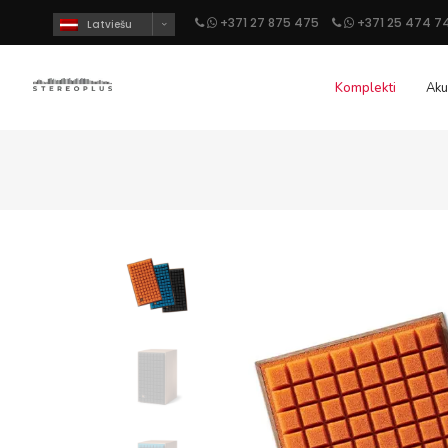
+371 27 875 475
+371 25 474 7
Latviešu
Komplekti
Aku