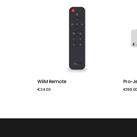
WiiM Remote
Pro-Je
PIEVIENOT GROZAM
PIE
€
24.00
€
199.0