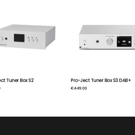
ct Tuner Box S2
Pro-Ject Tuner Box S3 DAB+
VIENOT GROZAM
PIEVIENOT GROZAM
0
€
449.00