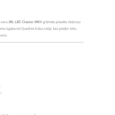
t savu
JBL L82 Classic MKII
grāmatu plauktu skaļruņu
uma izgatavoti Quadrex krāsu režģi, kas piešķir stilu,
gumu.
r
i