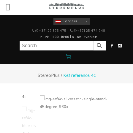
Latviešu
+371 27 875 475
+371 25 474 748
P.-Pk.: 11:00-19:00 | S.-Sv.: Zvaniet!
StereoPlus
/
Kef reference 4c