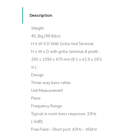
Description
Weight
45.2kg (99.6lbs)
H X W X D With Grille And Terminal
H x W x D with grille, terminal & plinth :
205 x 1090 x 470 mm (8.1 x 42.9 x 18.5
in.)
Design
Three-way bass reflex
Unit Measurement
Piece
Frequency Range
Typical in room bass response: 33Hz
(-6dB)
Free Field – Short port: 43Hz – 45kHz