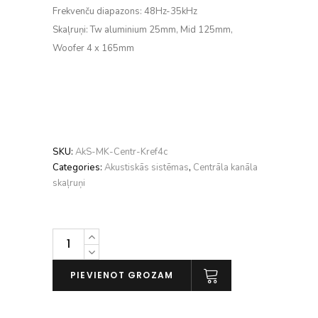
Frekvenču diapazons:
48Hz-35kHz
Skaļruņi:
Tw aluminium 25mm, Mid 125mm,
Woofer 4 x 165mm
SKU:
AkS-MK-Centr-Kref4c
Categories:
Akustiskās sistēmas
,
Centrāla kanāla
skaļruņi
Kef
reference
4c
PIEVIENOT GROZAM
daudzums