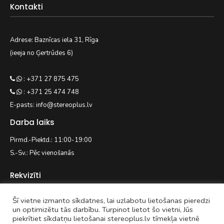
Kontakti
Adrese: Baznīcas iela 31, Rīga
(ieeja no Ģertrūdes 6)
: +371 27 875 475
: +371 25 474 748
E-pasts: info@stereoplus.lv
Darba laiks
Pirmd.-Piektd.: 11:00-19:00
S.-Sv.: Pēc vienošanās
Rekvizīti
Šī vietne izmanto sīkdatnes, lai uzlabotu lietošanas pieredzi
EASYWAY.LV SIA
un optimizētu tās darbību. Turpinot lietot šo vietni, Jūs
piekrītiet sīkdatņu lietošanai stereoplus.lv tīmekļa vietnē
Reģ. nr. 42103092938