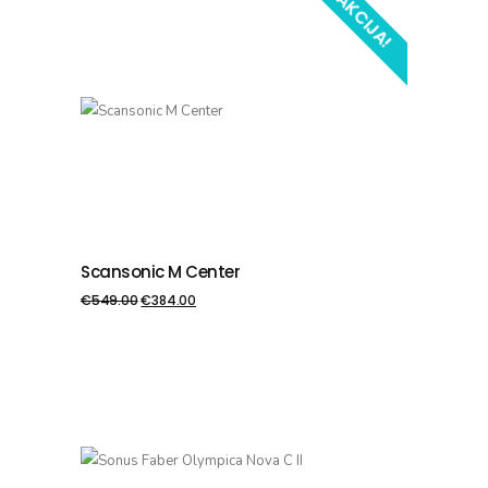
AKCIJA!
Scansonic M Center
PIEVIENOT GROZAM
€
549.00
€
384.00