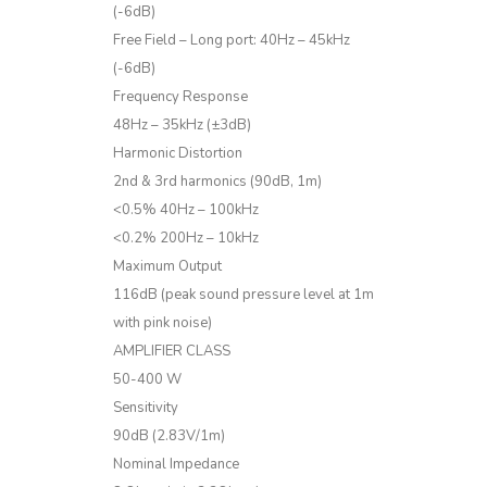
(-6dB)
Free Field – Long port: 40Hz – 45kHz
(-6dB)
Frequency Response
48Hz – 35kHz (±3dB)
Harmonic Distortion
2nd & 3rd harmonics (90dB, 1m)
<0.5% 40Hz – 100kHz
<0.2% 200Hz – 10kHz
Maximum Output
116dB (peak sound pressure level at 1m
with pink noise)
AMPLIFIER CLASS
50-400 W
Sensitivity
90dB (2.83V/1m)
Nominal Impedance