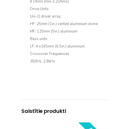
8 Ohms (min.3.2Ohms)
Drive Units
Uni-Q driver array:
HF: 25mm (1in.) vented aluminium dome
MF: 125mm (5in.) aluminium
Bass units
LF: 4 x165mm (6.5in.) aluminium
Crossover Frequencies
350Hz, 2.8kHz
Saistītie produkti