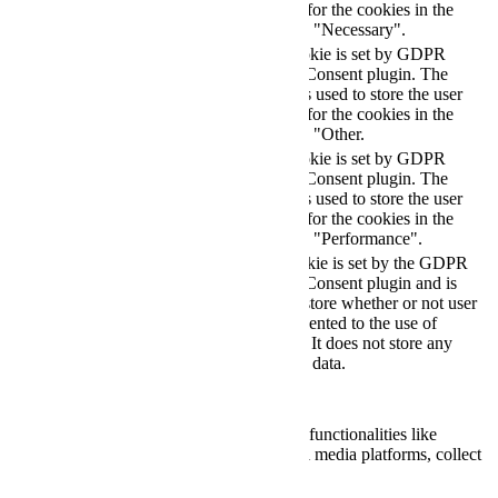
consent for the cookies in the
category "Necessary".
This cookie is set by GDPR
Cookie Consent plugin. The
cookielawinfo-
11
cookie is used to store the user
checkbox-others
months
consent for the cookies in the
category "Other.
This cookie is set by GDPR
cookielawinfo-
Cookie Consent plugin. The
11
checkbox-
cookie is used to store the user
months
performance
consent for the cookies in the
category "Performance".
The cookie is set by the GDPR
Cookie Consent plugin and is
11
used to store whether or not user
viewed_cookie_policy
months
has consented to the use of
cookies. It does not store any
personal data.
Functional
Functional
Functional cookies help to perform certain functionalities like
sharing the content of the website on social media platforms, collect
feedbacks, and other third-party features.
Performance