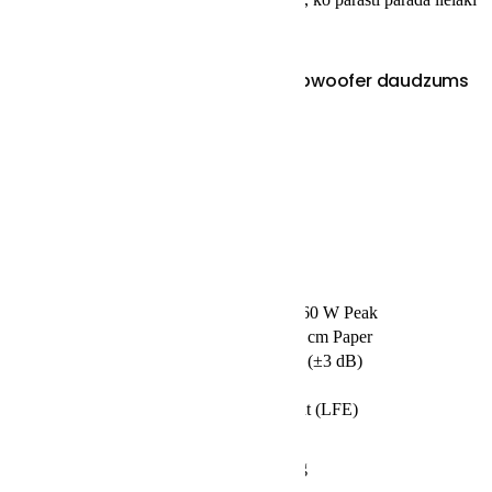
zemfrekvences skaļruņi.
SKU:
Sub-K-FS100
Category:
Sabvūferi
Klipsch Flexus Sub 100 Wireless Subwoofer daudzums
PIEVIENOT GROZAM
Description
Description
Subwoofer Type:
Active
Enclosure Type:
Sealed
Subwoofer Power Rating:
80 W RMS160 W Peak
Subwoofer Drivers:
1x 10″ / 25.4 cm Paper
Frequency Response:
26 to 250 Hz (±3 dB)
Amplifier Class:
Class-D
Inputs/Outputs:
1x RCA Input (LFE)
Color:
Black
Placement & Mounting
Floorstanding
Options: