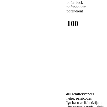
Klipsch Flexus Sub 100
Wireless Subwoofer
€
349.00
Liels bass, mazs nospiedums.
Flexus
10 collu zemfrekvences
skaļrunis, nodrošina lielu jaudu uz kvadrātmetru, pateicoties
rūpīgai
Klipsch
inženierijai. Izbaudiet spēcīgu basu ar lielu dziļumu,
nezaudējot zemo latentumu un muzikalitāti, ko parasti parāda lielāki