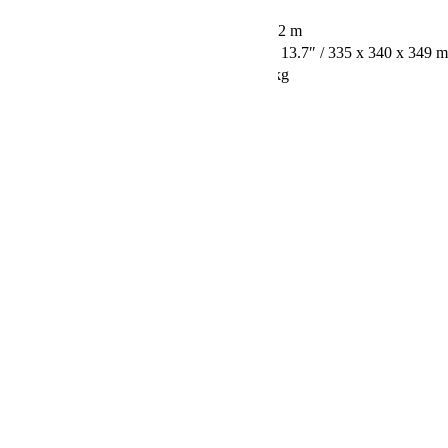
Cabinet Material:
MDF, Vinyl
Cable Length:
Power:
6.6′ / 2 m
Dimensions:
13.2 x 13.4 x 13.7″ / 335 x 340 x 349 
Weight:
20.7 lb / 9.4 kg
Saistītie produkti
Akcija!