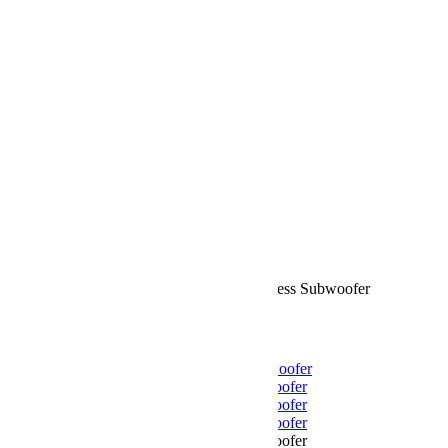
Phono kabeļi
Barošanas kabeļi 220V
Konektori / Aksesuāri
Austiņas
Bezvadu austiņas
Vadu
Atskaņotāji
Pastiprinātāji / DAC
Mēbeles un aksesuāri
Skaļruņu statīvi
AV apparaturas statnes
Vibrācijas Izolatori
Aksesuāri
Ražotāji
Kontakti
StereoPlus
/
Klipsch Flexus Sub 100 Wireless Subwoofer