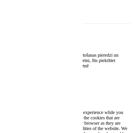
S.-Sv.: Pēc vienošanās
Rekvizīti
EASYWAY.LV SIA
Reģ. nr. 42103092938
Kaivas 31/3-71, Rīga, LV-1021
Šī vietne izmanto sīkdatnes, lai uzlabotu lietošanas pieredzi un
optimizētu tās darbību. Turpinot lietot šo vietni, Jūs piekrītiet
sīkdatņu lietošanai stereoplus.lv tīmekļa vietnē
Piekrītu
Close
Privacy Overview
This website uses cookies to improve your experience while you
navigate through the website. Out of these, the cookies that are
categorized as necessary are stored on your browser as they are
essential for the working of basic functionalities of the website. We