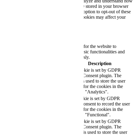
also use third-party cookies that help us analyze and understand how
you use this website. These cookies will be stored in your browser
only with your consent. You also have the option to opt-out of these
cookies. But opting out of some of these cookies may affect your
browsing experience.
Necessary
Necessary
Always Enabled
Necessary cookies are absolutely essential for the website to
function properly. These cookies ensure basic functionalities and
security features of the website, anonymously.
Cookie
Duration
Description
This cookie is set by GDPR
Cookie Consent plugin. The
cookielawinfo-
11
cookie is used to store the user
checkbox-analytics
months
consent for the cookies in the
category "Analytics".
The cookie is set by GDPR
cookielawinfo-
11
cookie consent to record the user
checkbox-functional
months
consent for the cookies in the
category "Functional".
This cookie is set by GDPR
Cookie Consent plugin. The
cookielawinfo-
11
cookies is used to store the user
checkbox-necessary
months