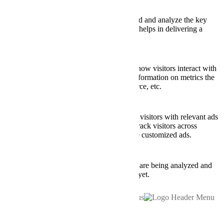
Performance
Performance cookies are used to understand and analyze the key
performance indexes of the website which helps in delivering a
better user experience for the visitors.
Analytics
Analytics
Analytical cookies are used to understand how visitors interact with
the website. These cookies help provide information on metrics the
number of visitors, bounce rate, traffic source, etc.
Advertisement
Advertisement
Advertisement cookies are used to provide visitors with relevant ads
and marketing campaigns. These cookies track visitors across
websites and collect information to provide customized ads.
Others
Others
Other uncategorized cookies are those that are being analyzed and
have not been classified into a category as yet.
SAVE & ACCEPT