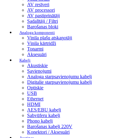
AV resīveri
AV processori
AV pastiprinātāji
Sadalītāji / Filtri
Barošanas bloki
Analoga komponenti
Vinila plašu atskaņotāji
Vinila kārtridži
Tonarmi
Aksesuāri
Kabeļi
Akustiskie
Savienojumi
Analoga starpsavienojumu kabeļi
Digitalie starpsavienojumu kabeļi
Optiskie
USB
Ethernet
HDMI
AES/EBU kabeļi
Sabvūferu kabeļi
Phono kabeļi
Barošanas kabeļi 220V
Konektori / Aksesuāri
Austiņas