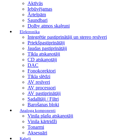
Aktīvās
Iebūvējamas
Ārtelpām
Saundbari
Dolby atmos skaļruni
Elektronika
Integrētie pastiprinātāji un stereo resīveri
Priekšpastiprinātāji
Jaudas pastiprinātāji
Tīkla atskaņotāji
CD atskaņotāji
DAC
Fonokorektori
Tīkla slēdzi
AV resīveri
AV processori
AV pastiprinātāji
Sadalītāji / Filtri
Barošanas bloki
Analoga komponenti
Vinila plašu atskaņotāji
Vinila kārtridži
Tonarmi
Aksesuāri
Kabeļi