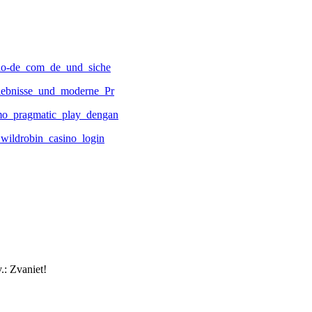
ino-de_com_de_und_siche
lebnisse_und_moderne_Pr
mo_pragmatic_play_dengan
wildrobin_casino_login
.: Zvaniet!