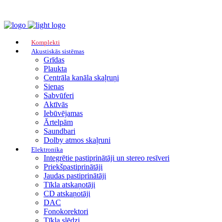
Komplekti
Akustiskās sistēmas
Grīdas
Plaukta
Centrāla kanāla skaļruņi
Sienas
Sabvūferi
Aktīvās
Iebūvējamas
Ārtelpām
Saundbari
Dolby atmos skaļruni
Elektronika
Integrētie pastiprinātāji un stereo resīveri
Priekšpastiprinātāji
Jaudas pastiprinātāji
Tīkla atskaņotāji
CD atskaņotāji
DAC
Fonokorektori
Tīkla slēdzi