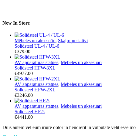
New In Store
Mēbeles un aksesuāri
,
Skaļruņu statīvi
Solidsteel UL-4 / UL-6
€
379.00
AV apparaturas statnes
,
Mēbeles un aksesuāri
Solidsteel HFW-3XL
€
4977.00
AV apparaturas statnes
,
Mēbeles un aksesuāri
Solidsteel HFW-2XL
€
3246.00
AV apparaturas statnes
,
Mēbeles un aksesuāri
Solidsteel HF-5
€
4441.00
Duis autem vel eum iriure dolor in hendrerit in vulputate velit esse mo