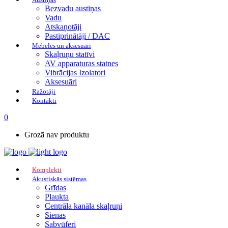
Bezvadu austiņas
Vadu
Atskaņotāji
Pastiprinātāji / DAC
Mēbeles un aksesuāri
Skaļruņu statīvi
AV apparaturas statnes
Vibrācijas Izolatori
Aksesuāri
Ražotāji
Kontakti
0
Grozā nav produktu
Komplekti
Akustiskās sistēmas
Grīdas
Plaukta
Centrāla kanāla skaļruņi
Sienas
Sabvūferi