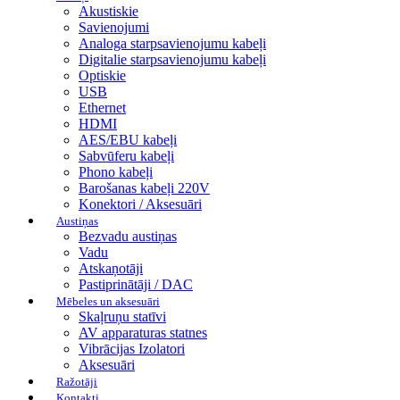
Akustiskie
Savienojumi
Analoga starpsavienojumu kabeļi
Digitalie starpsavienojumu kabeļi
Optiskie
USB
Ethernet
HDMI
AES/EBU kabeļi
Sabvūferu kabeļi
Phono kabeļi
Barošanas kabeļi 220V
Konektori / Aksesuāri
Austiņas
Bezvadu austiņas
Vadu
Atskaņotāji
Pastiprinātāji / DAC
Mēbeles un aksesuāri
Skaļruņu statīvi
AV apparaturas statnes
Vibrācijas Izolatori
Aksesuāri
Ražotāji
Kontakti