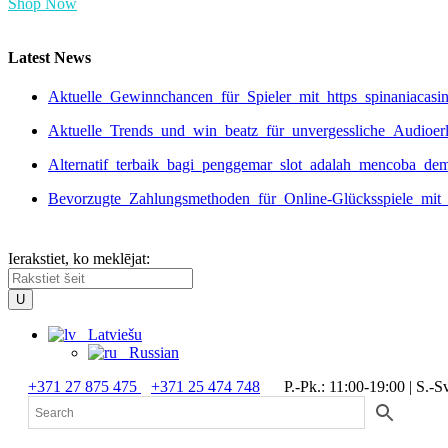
Shop Now
Latest News
Aktuelle_Gewinnchancen_für_Spieler_mit_https_spinaniacas
Aktuelle_Trends_und_win_beatz_für_unvergessliche_Audioer
Alternatif_terbaik_bagi_penggemar_slot_adalah_mencoba_de
Bevorzugte_Zahlungsmethoden_für_Online-Glücksspiele_mit_
Ierakstiet, ko meklējat:
Latviešu
Russian
+371 27 875 475
+371 25 474 748
P.-Pk.: 11:00-19:00 | S.-Sv