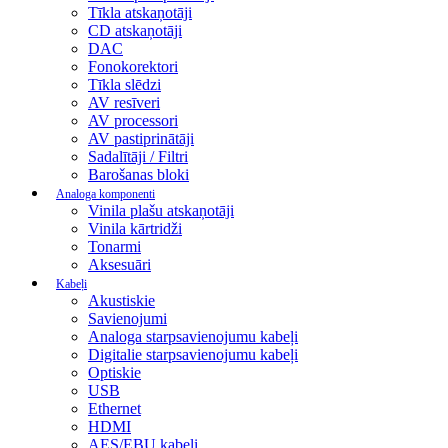
Tīkla atskaņotāji
CD atskaņotāji
DAC
Fonokorektori
Tīkla slēdzi
AV resīveri
AV processori
AV pastiprinātāji
Sadalītāji / Filtri
Barošanas bloki
Analoga komponenti
Vinila plašu atskaņotāji
Vinila kārtridži
Tonarmi
Aksesuāri
Kabeļi
Akustiskie
Savienojumi
Analoga starpsavienojumu kabeļi
Digitalie starpsavienojumu kabeļi
Optiskie
USB
Ethernet
HDMI
AES/EBU kabeļi