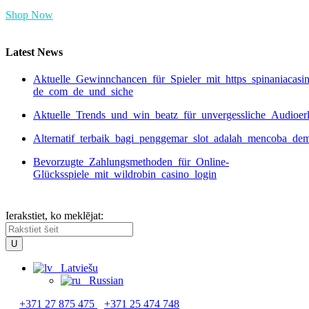
Shop Now
Latest News
Aktuelle_Gewinnchancen_für_Spieler_mit_https_spinaniacasi
de_com_de_und_siche
Aktuelle_Trends_und_win_beatz_für_unvergessliche_Audioer
Alternatif_terbaik_bagi_penggemar_slot_adalah_mencoba_de
Bevorzugte_Zahlungsmethoden_für_Online-
Glücksspiele_mit_wildrobin_casino_login
Ierakstiet, ko meklējat:
Latviešu
Russian
+371 27 875 475
+371 25 474 748