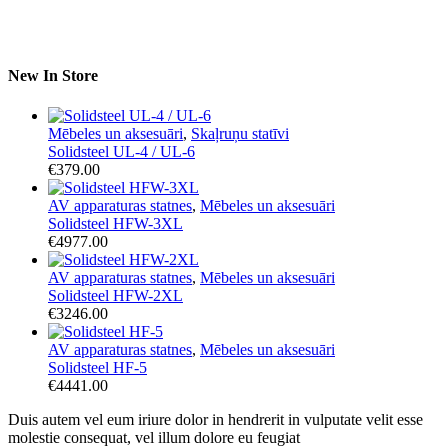
New In Store
Mēbeles un aksesuāri
,
Skaļruņu statīvi
Solidsteel UL-4 / UL-6
€
379.00
AV apparaturas statnes
,
Mēbeles un aksesuāri
Solidsteel HFW-3XL
€
4977.00
AV apparaturas statnes
,
Mēbeles un aksesuāri
Solidsteel HFW-2XL
€
3246.00
AV apparaturas statnes
,
Mēbeles un aksesuāri
Solidsteel HF-5
€
4441.00
Duis autem vel eum iriure dolor in hendrerit in vulputate velit esse
molestie consequat, vel illum dolore eu feugiat