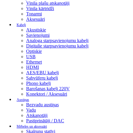
Vinila plašu atskaņotāji
Vinila kārtridži
Tonarmi
Aksesuāri
Kabeļi
Akustiskie
Savienojumi
Analoga starpsavienojumu kabeļi
Digitalie starpsavienojumu kabeļi
Optiskie
USB
Ethernet
HDMI
AES/EBU kabeļi
Sabvūferu kabeļi
Phono kabeļi
Barošanas kabeļi 220V
Konektori / Aksesuāri
Austiņas
Bezvadu austiņas
Vadu
Atskaņotāji
Pastiprinātāji / DAC
Mēbeles un aksesuāri
Skaļruņu statīvi