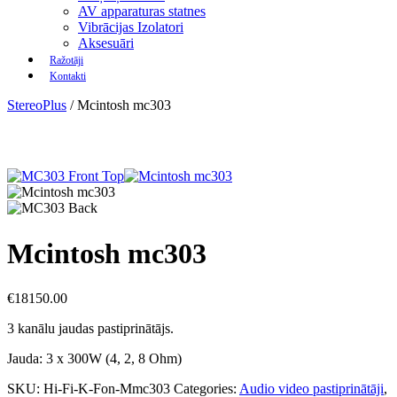
AV apparaturas statnes
Vibrācijas Izolatori
Aksesuāri
Ražotāji
Kontakti
StereoPlus
/
Mcintosh mc303
Mcintosh mc303
€
18150.00
3 kanālu jaudas pastiprinātājs.
Jauda: 3 x 300W (4, 2, 8 Ohm)
SKU:
Hi-Fi-K-Fon-Mmc303
Categories:
Audio video pastiprinātāji
,