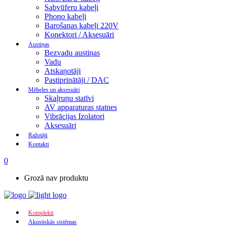
Sabvūferu kabeļi
Phono kabeļi
Barošanas kabeļi 220V
Konektori / Aksesuāri
Austiņas
Bezvadu austiņas
Vadu
Atskaņotāji
Pastiprinātāji / DAC
Mēbeles un aksesuāri
Skaļruņu statīvi
AV apparaturas statnes
Vibrācijas Izolatori
Aksesuāri
Ražotāji
Kontakti
0
Grozā nav produktu
Komplekti
Akustiskās sistēmas