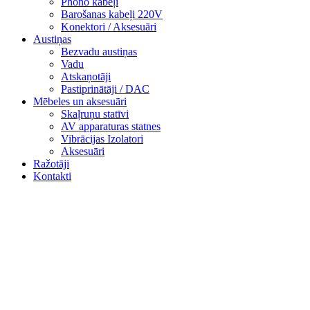
Phono kabeļi
Barošanas kabeļi 220V
Konektori / Aksesuāri
Austiņas
Bezvadu austiņas
Vadu
Atskaņotāji
Pastiprinātāji / DAC
Mēbeles un aksesuāri
Skaļruņu statīvi
AV apparaturas statnes
Vibrācijas Izolatori
Aksesuāri
Ražotāji
Kontakti