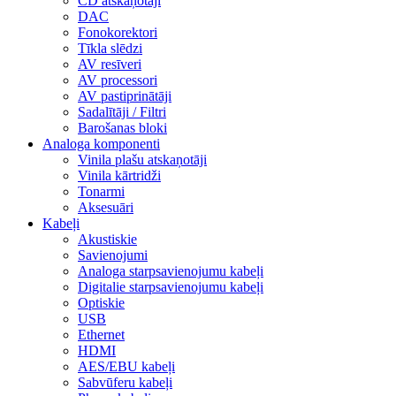
CD atskaņotāji
DAC
Fonokorektori
Tīkla slēdzi
AV resīveri
AV processori
AV pastiprinātāji
Sadalītāji / Filtri
Barošanas bloki
Analoga komponenti
Vinila plašu atskaņotāji
Vinila kārtridži
Tonarmi
Aksesuāri
Kabeļi
Akustiskie
Savienojumi
Analoga starpsavienojumu kabeļi
Digitalie starpsavienojumu kabeļi
Optiskie
USB
Ethernet
HDMI
AES/EBU kabeļi
Sabvūferu kabeļi