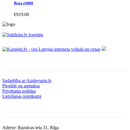
Rega rb880
€
919.00
Informācija
Sadarbība ar Aizdevums.lv
Piegāde un apmaksa
Privātuma politika
Lietošanas noteikumi
Kontakti
Adrese: Baznīcas iela 31, Rīga