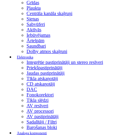
Grīdas
Plaukta
Centrāla kanāla skaļruņi
Sienas
Sabvūferi
Aktīvās
Iebūvējamas
Ārtelpām
Saundbari
Dolby atmos skaļruni
Elektronika
Integrētie pastiprinātāji un stereo resīveri
Priekšpastiprinātāji
Jaudas pastiprinātāji
Tīkla atskaņotāji
CD atskaņotāji
DAC
Fonokorektori
Tīkla slēdzi
AV resīveri
AV processori
AV pastiprinātāji
Sadalītāji / Filtri
Barošanas bloki
Analoga komponenti