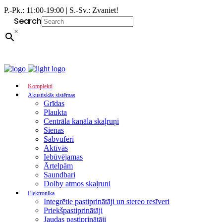
P.-Pk.: 11:00-19:00 | S.-Sv.: Zvaniet!
Search
×
Komplekti
Akustiskās sistēmas
Grīdas
Plaukta
Centrāla kanāla skaļruņi
Sienas
Sabvūferi
Aktīvās
Iebūvējamas
Ārtelpām
Saundbari
Dolby atmos skaļruni
Elektronika
Integrētie pastiprinātāji un stereo resīveri
Priekšpastiprinātāji
Jaudas pastiprinātāji