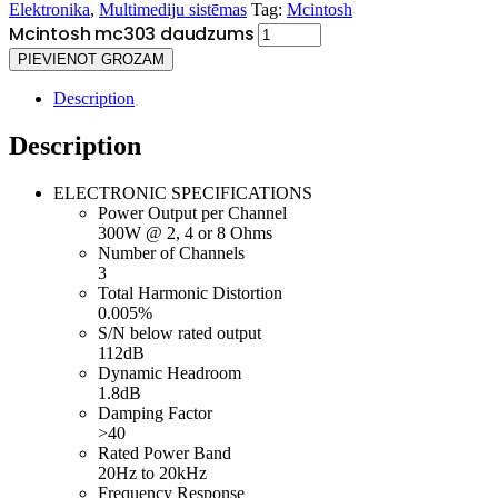
Elektronika
,
Multimediju sistēmas
Tag:
Mcintosh
Mcintosh mc303 daudzums
PIEVIENOT GROZAM
Description
Description
ELECTRONIC SPECIFICATIONS
Power Output per Channel
300W @ 2, 4 or 8 Ohms
Number of Channels
3
Total Harmonic Distortion
0.005%
S/N below rated output
112dB
Dynamic Headroom
1.8dB
Damping Factor
>40
Rated Power Band
20Hz to 20kHz
Frequency Response