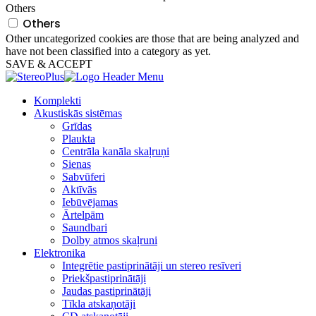
Others
Others
Other uncategorized cookies are those that are being analyzed and
have not been classified into a category as yet.
SAVE & ACCEPT
Komplekti
Akustiskās sistēmas
Grīdas
Plaukta
Centrāla kanāla skaļruņi
Sienas
Sabvūferi
Aktīvās
Iebūvējamas
Ārtelpām
Saundbari
Dolby atmos skaļruni
Elektronika
Integrētie pastiprinātāji un stereo resīveri
Priekšpastiprinātāji
Jaudas pastiprinātāji
Tīkla atskaņotāji