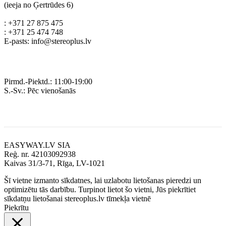
(ieeja no Ģertrūdes 6)
: +371 27 875 475
: +371 25 474 748
E-pasts: info@stereoplus.lv
Darba laiks
Pirmd.-Piektd.: 11:00-19:00
S.-Sv.: Pēc vienošanās
Rekvizīti
EASYWAY.LV SIA
Reģ. nr. 42103092938
Kaivas 31/3-71, Rīga, LV-1021
Šī vietne izmanto sīkdatnes, lai uzlabotu lietošanas pieredzi un
optimizētu tās darbību. Turpinot lietot šo vietni, Jūs piekrītiet
sīkdatņu lietošanai stereoplus.lv tīmekļa vietnē
Piekrītu