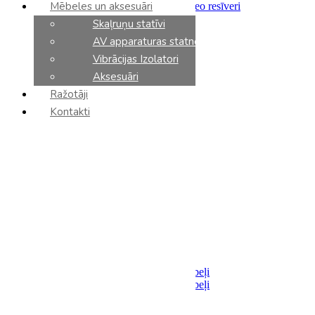
Mēbeles un aksesuāri
Integrētie pastiprinātāji un stereo resīveri
Priekšpastiprinātāji
Skaļruņu statīvi
Jaudas pastiprinātāji
AV apparaturas statnes
Tīkla atskaņotāji
CD atskaņotāji
Vibrācijas Izolatori
DAC
Aksesuāri
Fonokorektori
Ražotāji
Tīkla slēdzi
AV resīveri
Kontakti
AV processori
AV pastiprinātāji
Sadalītāji / Filtri
Barošanas bloki
Analoga komponenti
Vinila plašu atskaņotāji
Vinila kārtridži
Tonarmi
Aksesuāri
Kabeļi
Akustiskie
Savienojumi
Analoga starpsavienojumu kabeļi
Digitalie starpsavienojumu kabeļi
Optiskie
USB