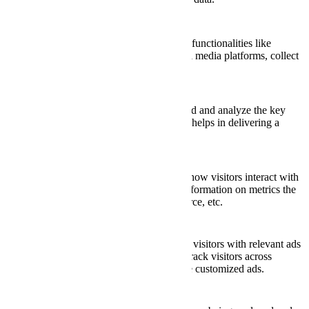
Functional
Functional
Functional cookies help to perform certain functionalities like
sharing the content of the website on social media platforms, collect
feedbacks, and other third-party features.
Performance
Performance
Performance cookies are used to understand and analyze the key
performance indexes of the website which helps in delivering a
better user experience for the visitors.
Analytics
Analytics
Analytical cookies are used to understand how visitors interact with
the website. These cookies help provide information on metrics the
number of visitors, bounce rate, traffic source, etc.
Advertisement
Advertisement
Advertisement cookies are used to provide visitors with relevant ads
and marketing campaigns. These cookies track visitors across
websites and collect information to provide customized ads.
Others
Others