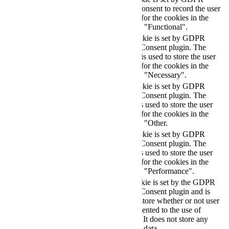
cookielawinfo-
11
cookie consent to record the user
checkbox-functional
months
consent for the cookies in the
category "Functional".
This cookie is set by GDPR
Cookie Consent plugin. The
cookielawinfo-
11
cookies is used to store the user
checkbox-necessary
months
consent for the cookies in the
category "Necessary".
This cookie is set by GDPR
Cookie Consent plugin. The
cookielawinfo-
11
cookie is used to store the user
checkbox-others
months
consent for the cookies in the
category "Other.
This cookie is set by GDPR
cookielawinfo-
Cookie Consent plugin. The
11
checkbox-
cookie is used to store the user
months
performance
consent for the cookies in the
category "Performance".
The cookie is set by the GDPR
Cookie Consent plugin and is
11
used to store whether or not user
viewed_cookie_policy
months
has consented to the use of
cookies. It does not store any
personal data.