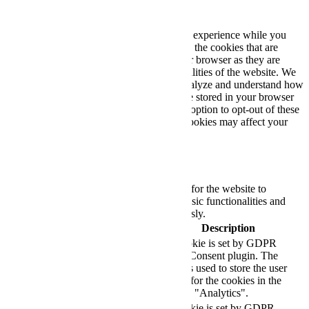
Privacy Overview
This website uses cookies to improve your experience while you
navigate through the website. Out of these, the cookies that are
categorized as necessary are stored on your browser as they are
essential for the working of basic functionalities of the website. We
also use third-party cookies that help us analyze and understand how
you use this website. These cookies will be stored in your browser
only with your consent. You also have the option to opt-out of these
cookies. But opting out of some of these cookies may affect your
browsing experience.
Necessary
Necessary
Always Enabled
Necessary cookies are absolutely essential for the website to
function properly. These cookies ensure basic functionalities and
security features of the website, anonymously.
Cookie
Duration
Description
This cookie is set by GDPR
Cookie Consent plugin. The
cookielawinfo-
11
cookie is used to store the user
checkbox-analytics
months
consent for the cookies in the
category "Analytics".
The cookie is set by GDPR