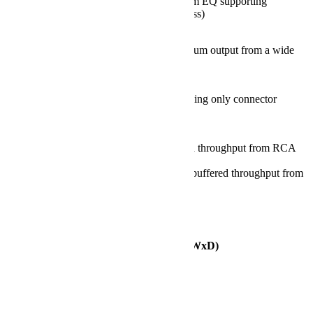
custom EQ curves each with 8 band custom EQ supporting
(Peaking, High Shelf, Low Shelf, High Pass)
Volume Level
Wide adjustable input gain to allow maximum output from a wide
range of input signals
Inputs
Stereo Unbalanced RCA (or mono/LFE using only connector
marked LFE)Mono/LFE Balanced XLR
Outputs
Stereo unbalanced outputs with unbuffered throughput from RCA
Inputs
Mono/LFE Balaned XLR outputs with unbuffered throughput from
XLR Input
Mains Input Voltage
Universal Mains, 85-265VAC
External Dimensions (without feet) (HxWxD)
321 x 321 x 321 mm
Power Consumption
120 W