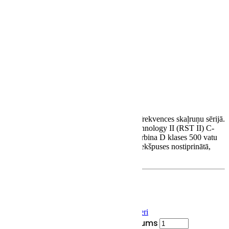
€
2150.00
W10 ir kompaktākais modelis Anthra zemfrekvences skaļruņu sērijā.
Tam ir 10 collu (25 cm) Rigid Surface Technology II (RST II) C-
CAM augstas izšķirtspējas draiveris, ko darbina D klases 500 vatu
pastiprinātājs, kas atrodas visaptveroši no iekšpuses nostiprinātā,
noslēgtā kārbā.
Satin White
€
High Gloss Black
€
SKU:
SUB-MA-AW10
Category:
Sabvūferi
Monitor Audio ANTHRA W10 daudzums