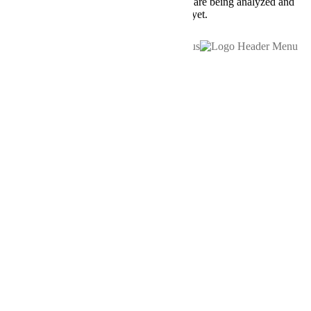
Other uncategorized cookies are those that are being analyzed and
have not been classified into a category as yet.
SAVE & ACCEPT