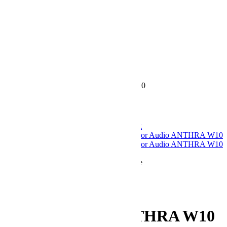
Pastiprinātāji / DAC
Mēbeles un aksesuāri
Skaļruņu statīvi
AV apparaturas statnes
Vibrācijas Izolatori
Aksesuāri
Ražotāji
Kontakti
StereoPlus
/
Monitor Audio ANTHRA W10
Monitor Audio ANTHRA W10