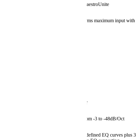
28 Bit 50 MIPS Configuratable through MaestroUnite
Analogue Digital Conversion
Autoranging Input which combines a 10Vrms maximum input with
low signal to noise for small signals
Amplifier Output Power, 240Vac
Instantaneous: 500 W*
Continuous short-term: 425 W**
Amplifier Output Power, 120Vac
Instantaneous: 450 W
Continuous short-term: 390 W
LED UI Control
Brightness, On-Off
Phase Control
0-360 Degrees measured at LPF Crossover
Low Pass Filter
20-200Hz LPF with Roll off Adjustable from -3 to -48dB/Oct
Custom EQ
Configurable through MaestroUnite;3 pre-defined EQ curves plus 3