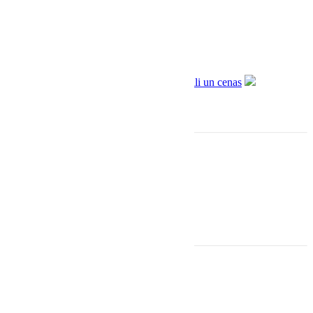
Informācija
Sadarbība ar Aizdevums.lv
Piegāde un apmaksa
Privātuma politika
Lietošanas noteikumi
Kontakti
Adrese: Baznīcas iela 31, Rīga
(ieeja no Ģertrūdes 6)
: +371 27 875 475