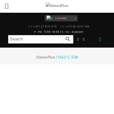
Latviešu
+371 27 875 475
+371 25 474 748
P.-Pk.: 11:00-19:00 | S.-Sv.: Zvaniet!
StereoPlus
/
NAD C 538