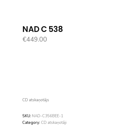
NAD C 538
€
449.00
CD atskaņotājs
SKU:
NAD-C356BEE-1
Category:
CD atskaņotāji