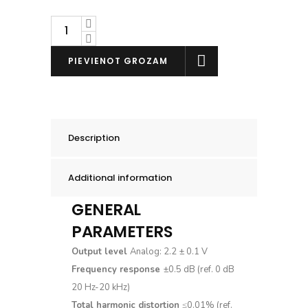
NAD
C
538
PIEVIENOT GROZAM
daudzums
Description
Additional information
GENERAL
PARAMETERS
Output level
Analog: 2.2 ± 0.1 V
Frequency response
±0.5 dB (ref. 0 dB
20 Hz-20 kHz)
Total harmonic distortion
≤0.01% (ref.