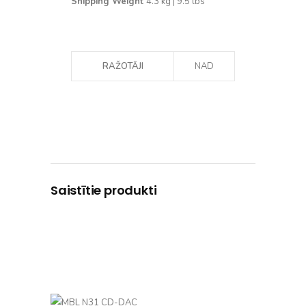
Shipping Weight
4.3 kg | 9.5 lbs
RAŽOTĀJI
NAD
Saistītie produkti