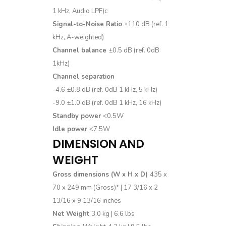
1 kHz, Audio LPF)c
Signal-to-Noise Ratio
≥110 dB (ref. 1
kHz, A-weighted)
Channel balance
±0.5 dB (ref. 0dB
1kHz)
Channel separation
-4.6 ±0.8 dB (ref. 0dB 1 kHz, 5 kHz)
-9.0 ±1.0 dB (ref. 0dB 1 kHz, 16 kHz)
Standby power
<0.5W
Idle power
<7.5W
DIMENSION AND
WEIGHT
Gross dimensions (W x H x D)
435 x
70 x 249 mm (Gross)* | 17 3/16 x 2
13/16 x 9 13/16 inches
Net Weight
3.0 kg | 6.6 lbs