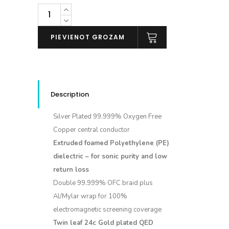
QED
Reference
Digital
PIEVIENOT GROZAM
Audio
40
daudzums
Description
Silver Plated 99.999% Oxygen Free
Copper central conductor
Extruded foamed Polyethylene (PE)
dielectric – for sonic purity and low
return loss
Double 99.999% OFC braid plus
Al/Mylar wrap for 100%
electromagnetic screening coverage
Twin leaf 24c Gold plated QED