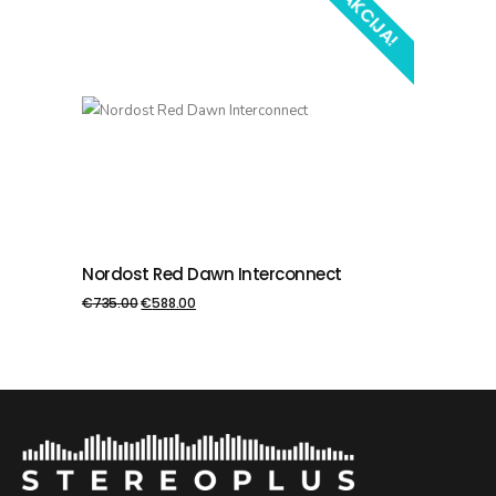
AKCIJA!
Nordost Red Dawn Interconnect
PIEVIENOT GROZAM
€
735.00
€
588.00