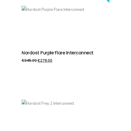
Nordost Purple Flare Interconnect
PIEVIENOT GROZAM
€
345.00
€
276.00