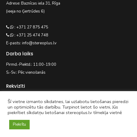
Adrese: Baznīcas iela 31, Rīga
(ieeja no Ģertrūdes 6)
: +371 27 875 475
: +371 25 474 748
E-pasts: info@stereoplus.lv
Darba laiks
Pirmd.-Piektd.: 11:00-19:00
S.-Sv.: Pēc vienošanās
Rekvizīti
Šī vietne izmanto sīkdatnes, lai uzlabotu lietošanas pieredzi
EASYWAY.LV SIA
un optimizētu tās darbību. Turpinot lietot šo vietni, Jūs
piekrītiet sīkdatņu lietošanai stereoplus.lv tīmekļa vietnē
Reģ. nr. 42103092938
Kaivas 31/3-71, Rīga, LV-1021
Piekrītu