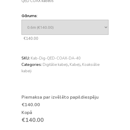
QED COAX kabelis
Gārums:
€140.00
SKU:
Kab-Dig-QED-COAX-DA-40
Categories:
Digitālie kabeļi
,
Kabeļi
,
Koaksiālie
kabeļi
Piemaksa par izvēlēto papildiespēju
€
140.00
Kopā
€
140.00