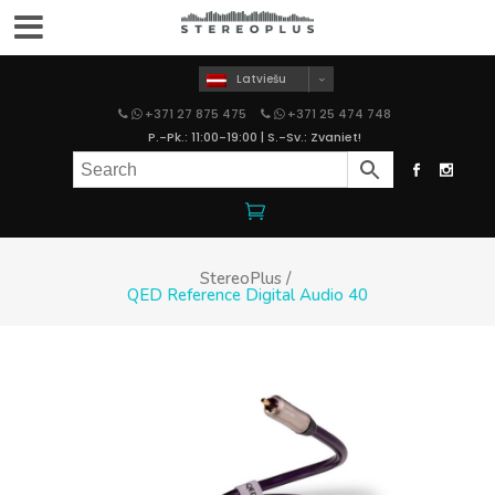
Latviešu
+371 27 875 475
+371 25 474 748
P.-Pk.: 11:00-19:00 | S.-Sv.: Zvaniet!
StereoPlus
/
QED Reference Digital Audio 40