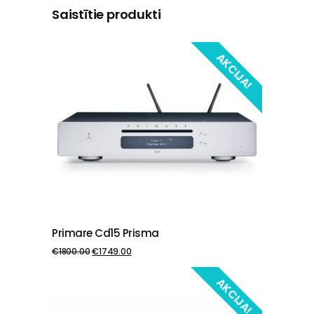
Saistītie produkti
AKCIJA!
Primare Cd15 Prisma
PIEVIENOT GROZAM
€
1800.00
€
1749.00
AKCIJA!