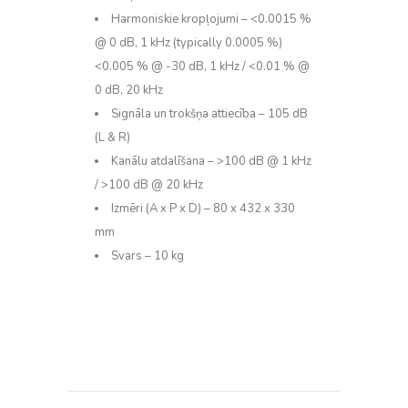
Harmoniskie kropļojumi – <0.0015 %
@ 0 dB, 1 kHz (typically 0.0005 %)
<0.005 % @ -30 dB, 1 kHz / <0.01 % @
0 dB, 20 kHz
Signāla un trokšņa attiecība – 105 dB
(L & R)
Kanālu atdalīšana – >100 dB @ 1 kHz
/ >100 dB @ 20 kHz
Izmēri (A x P x D) – 80 x 432 x 330
mm
Svars – 10 kg