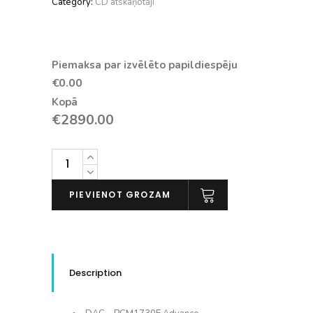
Category:
CD atskaņotāji
Piemaksa par izvēlēto papildiespēju
€0.00
Kopā
€
2890.00
Roksan
Caspian
M2
PIEVIENOT GROZAM
CD
daudzums
Description