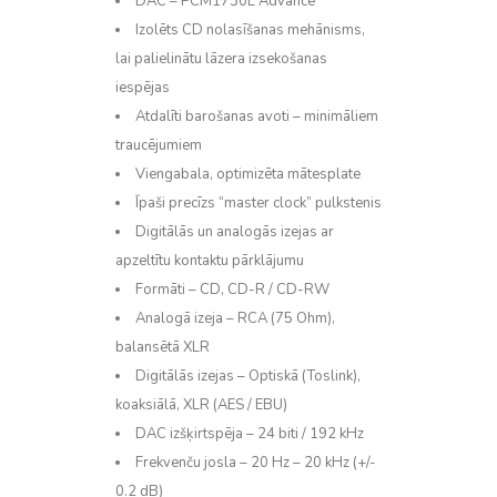
DAC – PCM1730E Advance
Izolēts CD nolasīšanas mehānisms,
lai palielinātu lāzera izsekošanas
iespējas
Atdalīti barošanas avoti – minimāliem
traucējumiem
Viengabala, optimizēta mātesplate
Īpaši precīzs “master clock” pulkstenis
Digitālās un analogās izejas ar
apzeltītu kontaktu pārklājumu
Formāti – CD, CD-R / CD-RW
Analogā izeja – RCA (75 Ohm),
balansētā XLR
Digitālās izejas – Optiskā (Toslink),
koaksiālā, XLR (AES / EBU)
DAC izšķirtspēja – 24 biti / 192 kHz
Frekvenču josla – 20 Hz – 20 kHz (+/-
0.2 dB)