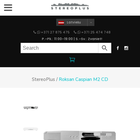
Latviešu
+371 27 875 475
+371 25 474 748
P.-Pk.: 11:00-19:00 | S.-Sv.: Zvaniet!
StereoPlus
/
Roksan Caspian M2 CD