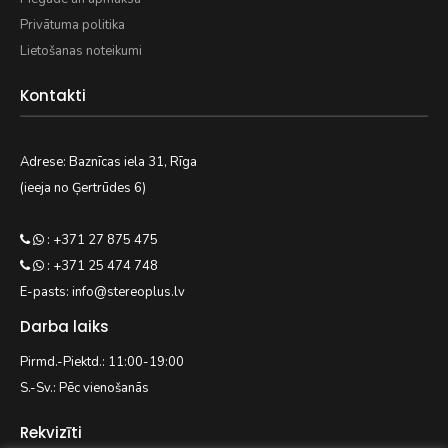
Privātuma politika
Lietošanas noteikumi
Kontakti
Adrese: Baznīcas iela 31, Rīga
(ieeja no Ģertrūdes 6)
: +371 27 875 475
: +371 25 474 748
E-pasts: info@stereoplus.lv
Darba laiks
Pirmd.-Piektd.: 11:00-19:00
S.-Sv.: Pēc vienošanās
Rekvizīti