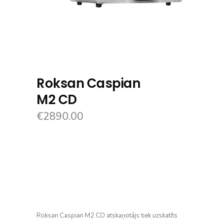
Roksan Caspian
M2 CD
€
2890.00
Roksan Caspian M2 CD atskaņotājs tiek uzskatīts