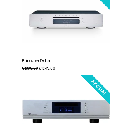
Primare Dd15
PIEVIENOT GROZAM
€
1300.00
€
1249.00
AKCIJA!