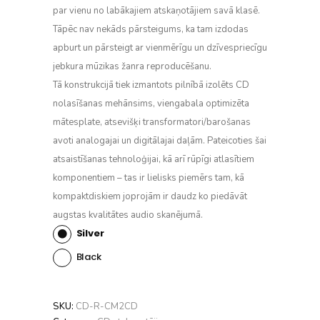
par vienu no labākajiem atskaņotājiem savā klasē.
Tāpēc nav nekāds pārsteigums, ka tam izdodas
apburt un pārsteigt ar vienmērīgu un dzīvespriecīgu
jebkura mūzikas žanra reproducēšanu.
Tā konstrukcijā tiek izmantots pilnībā izolēts CD
nolasīšanas mehānsims, viengabala optimizēta
mātesplate, atsevišķi transformatori/barošanas
avoti analogajai un digitālajai daļām. Pateicoties šai
atsaistīšanas tehnoloģijai, kā arī rūpīgi atlasītiem
komponentiem – tas ir lielisks piemērs tam, kā
kompaktdiskiem joprojām ir daudz ko piedāvāt
augstas kvalitātes audio skanējumā.
Silver
Black
SKU:
CD-R-CM2CD