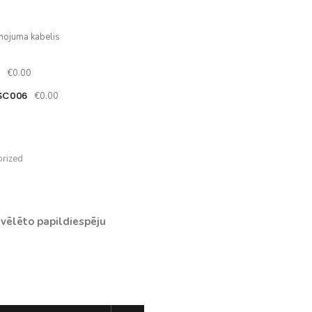
nojuma kabelis
A
€0.00
 SC006
€0.00
orized
vēlēto papildiespēju