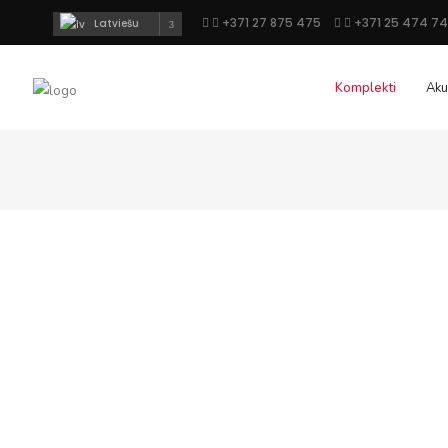
+371 27 875 475
+371 25 474 7
Latviešu
Komplekti
Aku