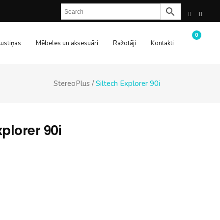
0
ustiņas
Mēbeles un aksesuāri
Ražotāji
Kontakti
StereoPlus
/
Siltech Explorer 90i
xplorer 90i