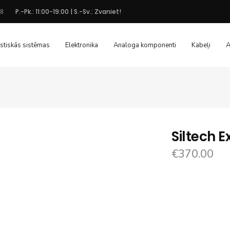
48
P.-Pk.: 11:00-19:00 | S.-Sv.: Zvaniet!
stiskās sistēmas
Elektronika
Analoga komponenti
Kabeļi
A
Siltech E
€
370.00