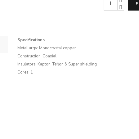
Siltech
P
Explorer
90i
daudzums
Specifications
Metallurgy: Monocrystal copper
Construction: Coaxial
Insulators: Kapton, Teflon & Super shielding
Cores: 1