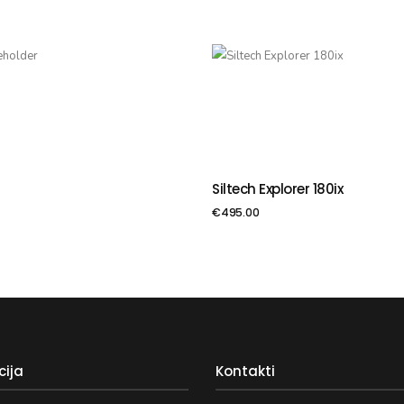
Siltech Explorer 180ix
VIENOT GROZAM
PIEVIENOT GROZAM
€
495.00
cija
Kontakti