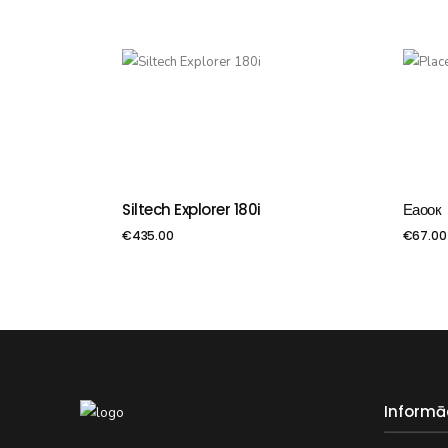
Siltech Explorer 180i
Еаоок
PIEVIENOT GROZAM
PIE
€
435.00
€
67.00
Informā