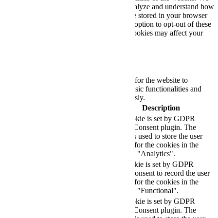
also use third-party cookies that help us analyze and understand how
you use this website. These cookies will be stored in your browser
only with your consent. You also have the option to opt-out of these
cookies. But opting out of some of these cookies may affect your
browsing experience.
Necessary
Necessary
Always Enabled
Necessary cookies are absolutely essential for the website to
function properly. These cookies ensure basic functionalities and
security features of the website, anonymously.
Cookie
Duration
Description
This cookie is set by GDPR
Cookie Consent plugin. The
cookielawinfo-
11
cookie is used to store the user
checkbox-analytics
months
consent for the cookies in the
category "Analytics".
The cookie is set by GDPR
cookielawinfo-
11
cookie consent to record the user
checkbox-functional
months
consent for the cookies in the
category "Functional".
This cookie is set by GDPR
Cookie Consent plugin. The
cookielawinfo-
11