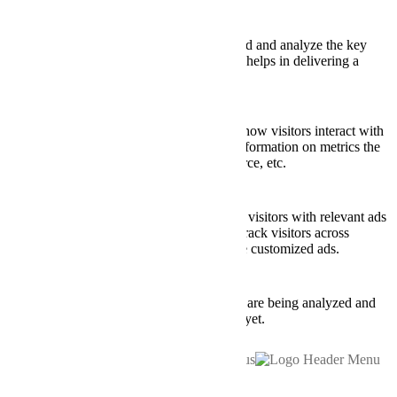
Performance
Performance
Performance cookies are used to understand and analyze the key
performance indexes of the website which helps in delivering a
better user experience for the visitors.
Analytics
Analytics
Analytical cookies are used to understand how visitors interact with
the website. These cookies help provide information on metrics the
number of visitors, bounce rate, traffic source, etc.
Advertisement
Advertisement
Advertisement cookies are used to provide visitors with relevant ads
and marketing campaigns. These cookies track visitors across
websites and collect information to provide customized ads.
Others
Others
Other uncategorized cookies are those that are being analyzed and
have not been classified into a category as yet.
SAVE & ACCEPT