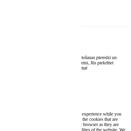
Pirmd.-Piektd.: 11:00-19:00
S.-Sv.: Pēc vienošanās
Rekvizīti
EASYWAY.LV SIA
Reģ. nr. 42103092938
Kaivas 31/3-71, Rīga, LV-1021
Šī vietne izmanto sīkdatnes, lai uzlabotu lietošanas pieredzi un
optimizētu tās darbību. Turpinot lietot šo vietni, Jūs piekrītiet
sīkdatņu lietošanai stereoplus.lv tīmekļa vietnē
Piekrītu
Close
Privacy Overview
This website uses cookies to improve your experience while you
navigate through the website. Out of these, the cookies that are
categorized as necessary are stored on your browser as they are
essential for the working of basic functionalities of the website. We