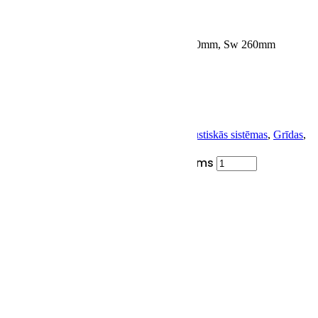
Jutība:
92dB
Pretestība:
4Ohm
Frekvenču diapazons:
20Hz-35kHz
Skaļruņi:
Tw 28mm, Md 180mm, W 3x180mm, Sw 260mm
Krāsa
0 €
SKU:
AkS-HiFi-G-SF-Lil
Categories:
Akustiskās sistēmas
,
Grīdas
,
Hi-Fi/Hi-End akustiskās sistēmas
Sonus Faber Lilium (pāris) daudzums
PIEVIENOT GROZAM
Description
Description
TYPE
Floorstanding
3.5 ways, 6 speakers
ACOUSTICAL LOADING