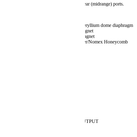
Bass-Reflex, Floor emission (woofers) / Rear (midrange) ports.
“Stealth Reflex” technology
DRIVERS
Tweeter: 30 mm Diamond Like Carbon Beryllium dome diaphragm
Midrange: 150mm composite cone, Nd magnet
Woofers: 2x180mm composite cone, Fe magnet
Infra-woofers: 2x220mm Nanocarbon Fiber/Nomex Honeycomb
Long Throw Subwoofer
CROSSOVER FREQUENCY
250 Hz and 2,500 Hz
FREQUENCY RESPONSE
25 Hz – 35,000 Hz
SENSITIVITY
92 dB SPL (2.83V/1 m)
NOMINAL IMPEDANCE
4 ohm
SUGGESTED AMPLIFIER POWER OUTPUT
100W – 800W, without clipping