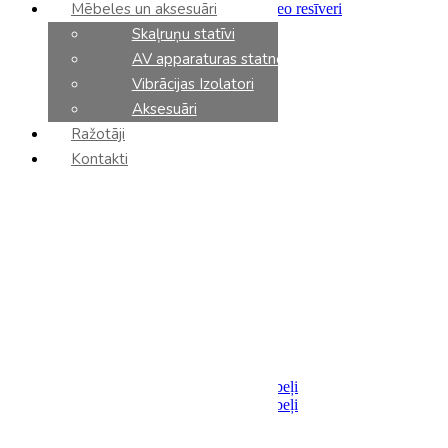
Mēbeles un aksesuāri
Integrētie pastiprinātāji un stereo resīveri
Priekšpastiprinātāji
Skaļruņu statīvi
Jaudas pastiprinātāji
AV apparaturas statnes
Tīkla atskaņotāji
CD atskaņotāji
Vibrācijas Izolatori
DAC
Aksesuāri
Fonokorektori
Ražotāji
Tīkla slēdzi
AV resīveri
Kontakti
AV processori
AV pastiprinātāji
Sadalītāji / Filtri
Barošanas bloki
Analoga komponenti
Vinila plašu atskaņotāji
Vinila kārtridži
Tonarmi
Aksesuāri
Kabeļi
Akustiskie
Savienojumi
Analoga starpsavienojumu kabeļi
Digitalie starpsavienojumu kabeļi
Optiskie
USB