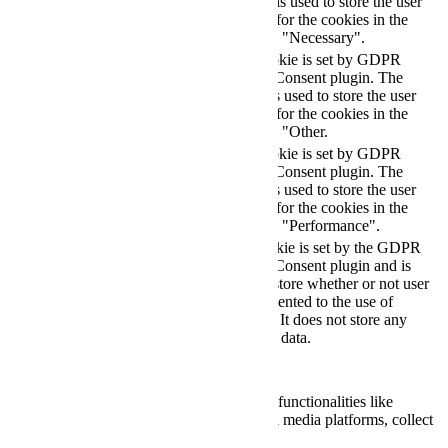
cookies is used to store the user
checkbox-necessary
months
consent for the cookies in the
category "Necessary".
This cookie is set by GDPR
Cookie Consent plugin. The
cookielawinfo-
11
cookie is used to store the user
checkbox-others
months
consent for the cookies in the
category "Other.
This cookie is set by GDPR
cookielawinfo-
Cookie Consent plugin. The
11
checkbox-
cookie is used to store the user
months
performance
consent for the cookies in the
category "Performance".
The cookie is set by the GDPR
Cookie Consent plugin and is
11
used to store whether or not user
viewed_cookie_policy
months
has consented to the use of
cookies. It does not store any
personal data.
Functional
Functional
Functional cookies help to perform certain functionalities like
sharing the content of the website on social media platforms, collect
feedbacks, and other third-party features.