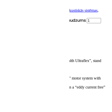
SKU:
AkS-MK-C-SF-ONC
Categories:
Akustiskās sistēmas
,
Centrāla kanāla skaļruņi
Sonus Faber Olympica Nova C I daudzums
PIEVIENOT GROZAM
Description
Description
SYSTEM
2 way, full para-aperiodic vented box “Stealth Ultraflex”, stand
mount loudspeaker system.
LOUDSPEAKERS
Tw: H28 XTR3. Neodymium “cup design” motor system with
DAD™, Ø 28 mm
Mw: 2 x MW15 XTR2-08, CCAW wire on a “eddy current free”
voice coil, Ø 150 mm
CROSSOVER
1.550 Hz