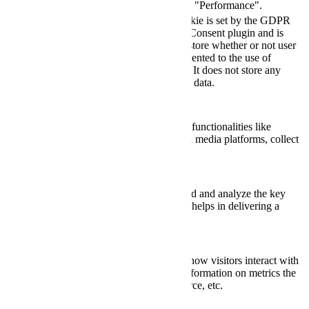
category "Performance".
The cookie is set by the GDPR
Cookie Consent plugin and is
11
used to store whether or not user
viewed_cookie_policy
months
has consented to the use of
cookies. It does not store any
personal data.
Functional
Functional
Functional cookies help to perform certain functionalities like
sharing the content of the website on social media platforms, collect
feedbacks, and other third-party features.
Performance
Performance
Performance cookies are used to understand and analyze the key
performance indexes of the website which helps in delivering a
better user experience for the visitors.
Analytics
Analytics
Analytical cookies are used to understand how visitors interact with
the website. These cookies help provide information on metrics the
number of visitors, bounce rate, traffic source, etc.
Advertisement