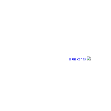
PIEVIENOT GROZAM
Sonus Faber Vox Tradition
€
16500.00
Informācija
Sadarbība ar Aizdevums.lv
Piegāde un apmaksa
Privātuma politika
Lietošanas noteikumi
Kontakti