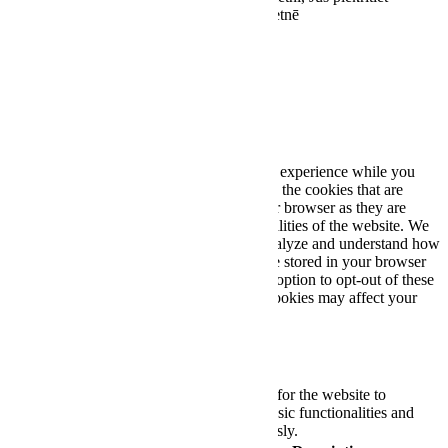
sīkdatņu lietošanai stereoplus.lv tīmekļa vietnē
Piekrītu
Close
Privacy Overview
This website uses cookies to improve your experience while you
navigate through the website. Out of these, the cookies that are
categorized as necessary are stored on your browser as they are
essential for the working of basic functionalities of the website. We
also use third-party cookies that help us analyze and understand how
you use this website. These cookies will be stored in your browser
only with your consent. You also have the option to opt-out of these
cookies. But opting out of some of these cookies may affect your
browsing experience.
Necessary
Necessary
Always Enabled
Necessary cookies are absolutely essential for the website to
function properly. These cookies ensure basic functionalities and
security features of the website, anonymously.