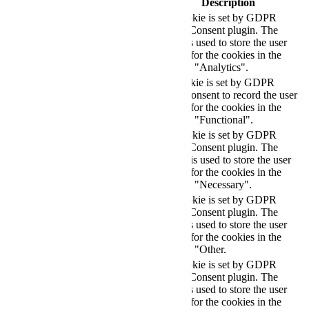
Cookie
Duration
Description
This cookie is set by GDPR
Cookie Consent plugin. The
cookielawinfo-
11
cookie is used to store the user
checkbox-analytics
months
consent for the cookies in the
category "Analytics".
The cookie is set by GDPR
cookielawinfo-
11
cookie consent to record the user
checkbox-functional
months
consent for the cookies in the
category "Functional".
This cookie is set by GDPR
Cookie Consent plugin. The
cookielawinfo-
11
cookies is used to store the user
checkbox-necessary
months
consent for the cookies in the
category "Necessary".
This cookie is set by GDPR
Cookie Consent plugin. The
cookielawinfo-
11
cookie is used to store the user
checkbox-others
months
consent for the cookies in the
category "Other.
This cookie is set by GDPR
cookielawinfo-
Cookie Consent plugin. The
11
checkbox-
cookie is used to store the user
months
performance
consent for the cookies in the