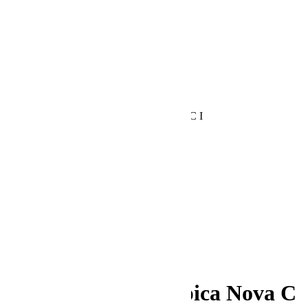
Pastiprinātāji / DAC
Mēbeles un aksesuāri
Skaļruņu statīvi
AV apparaturas statnes
Vibrācijas Izolatori
Aksesuāri
Ražotāji
Kontakti
StereoPlus
/
Sonus Faber Olympica Nova C I
Sonus Faber Olympica Nova C