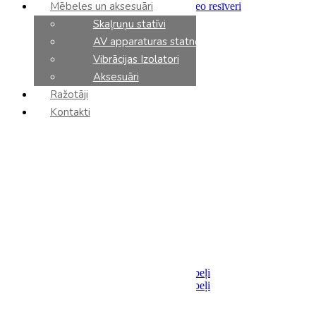
Mēbeles un aksesuāri
Integrētie pastiprinātāji un stereo resīveri
Priekšpastiprinātāji
Skaļruņu statīvi
Jaudas pastiprinātāji
AV apparaturas statnes
Tīkla atskaņotāji
CD atskaņotāji
Vibrācijas Izolatori
DAC
Aksesuāri
Fonokorektori
Ražotāji
Tīkla slēdzi
AV resīveri
Kontakti
AV processori
AV pastiprinātāji
Sadalītāji / Filtri
Barošanas bloki
Analoga komponenti
Vinila plašu atskaņotāji
Vinila kārtridži
Tonarmi
Aksesuāri
Kabeļi
Akustiskie
Savienojumi
Analoga starpsavienojumu kabeļi
Digitalie starpsavienojumu kabeļi
Optiskie
USB