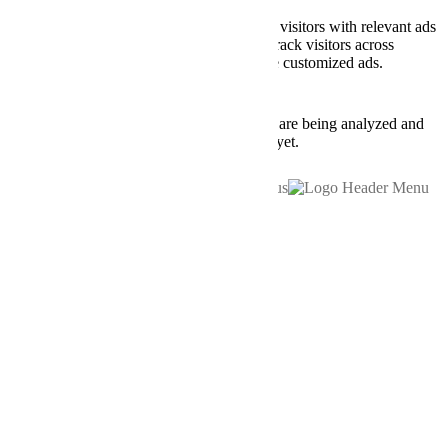
Advertisement
Advertisement cookies are used to provide visitors with relevant ads
and marketing campaigns. These cookies track visitors across
websites and collect information to provide customized ads.
Others
Others
Other uncategorized cookies are those that are being analyzed and
have not been classified into a category as yet.
SAVE & ACCEPT