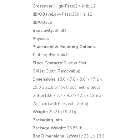
Crossover:
High-Pass:2.4 kHz, 12
dB/OctaveLow-Pass:350 Hz, 12
dB/Octave
Sensitivity:
86 dB
Physical
Placement & Mounting Options:
Tabletop/Bookshelf
Floor Contacts:
Rubber Feet
Grille:
Cloth (Removable)
Dimensions:
18.6 x 7.6 x 8.6″ / 47.2 x
19.3 x 21.8 cm (without Feet, without
Grille)18.6 x 7.7 x 9.2″ / 47.2 x 19.6 x
23.4 cm (with Feet, with Grille)
Weight:
20.2 lb / 9.2 kg
Packaging Info
Package Weight:
23.85 lb
Box Dimensions (LxWxH):
23.1 x 13.6