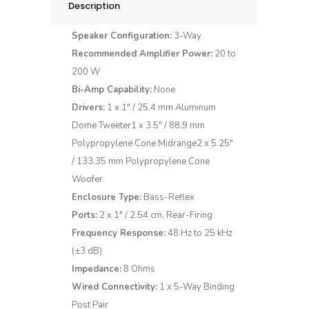
Description
Speaker Configuration:
3-Way
Recommended Amplifier Power:
20 to
200 W
Bi-Amp Capability:
None
Drivers:
1 x 1″ / 25.4 mm Aluminum
Dome Tweeter1 x 3.5″ / 88.9 mm
Polypropylene Cone Midrange2 x 5.25″
/ 133.35 mm Polypropylene Cone
Woofer
Enclosure Type:
Bass-Reflex
Ports:
2 x 1″ / 2.54 cm, Rear-Firing
Frequency Response:
48 Hz to 25 kHz
(±3 dB)
Impedance:
8 Ohms
Wired Connectivity:
1 x 5-Way Binding
Post Pair