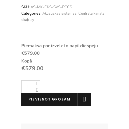
SKU:
AS-MK-CKS-SVS-PCCS
Categories:
Akustiskās sistēmas
,
Centrāla kanāla
skaļruņi
Piemaksa par izvēlēto papildiespēju
€
579.00
Kopā
€
579.00
SVS
Prime
Center
PIEVIENOT GROZAM
Channel
Speaker
daudzums