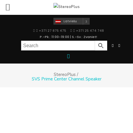
Latviešu
+371 27 875 475
+371 25 474 748
P.-Pk.: 11:00-19:00 | S.-Sv.: Zvaniet!
StereoPlus
/
SVS Prime Center Channel Speaker