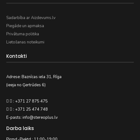
Sadarbība ar Aizdevums.lv
Piegāde un apmaksa
Privātuma politika
Lietošanas noteikumi
Kontakti
Adrese: Baznīcas iela 31, Rīga
(ieeja no Ģertrūdes 6)
: +371 27 875 475
: +371 25 474 748
E-pasts: info@stereoplus.lv
Darba laiks
Pirmd.-Piektd.: 11:00-19:00