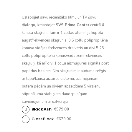
Uzlabojiet savu iecienītāko filmu un TV šovu
dialogu, izmantojot
SVS Prime Center
centrālā
kanāla skaļruni. Tam ir 1 collas alumīnija kupola
augstfrekvences skaļrunis, 3,5 collu polipropilēna
konusa vidējas frekvences draiveris un divi 5,25
collu polipropilēna konusveida zemfrekvences
skaļruņi, kā arī divi 1 collu aizmugures signāla porti
papildus basiem. Šim skaļrunim ir auduma režģis
ar tapu/kausa aiztures sistēmu, uzlīmējamām
bufera pēdām un diviem apzeltītiem 5 virzienu
stiprinājuma stabiņiem daudzpusīgam
savienojumam ar uztvērēju.
Black Ash
€579.00
Gloss Black
€679.00